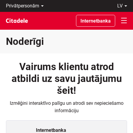
Privātpersonām
lv
Uzņēmumiem
Latviski
Private
По-
Internetbanka
Banking
русски
Par
In
banku
English
Noderīgi
C
REWARDS
Vairums klientu atrod
atbildi uz savu jautājumu
šeit!
Izmēģini interaktīvo palīgu un atrodi sev nepieciešamo
informāciju
Internetbanka