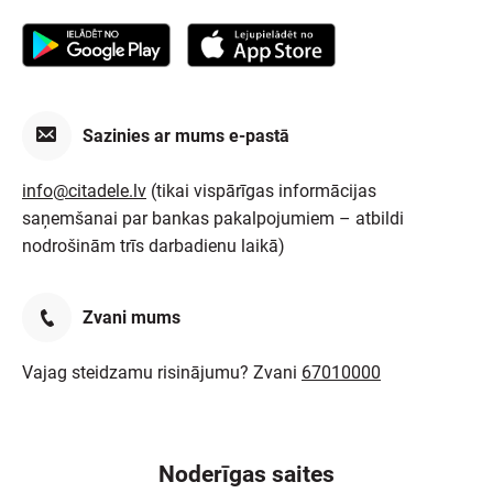
Sazinies ar mums e-pastā
info@citadele.lv
(tikai vispārīgas informācijas
saņemšanai par bankas pakalpojumiem – atbildi
nodrošinām trīs darbadienu laikā)
Zvani mums
Vajag steidzamu risinājumu? Zvani
67010000
Noderīgas saites