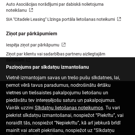
Auto Asociācijas norādījumi par dabiskā nolietojuma
noteikšanu
SIA "Citadele Leasing" Līzinga portāla lietošanas noteikumi
Ziņot par pārkāpumiem
Iespēja ziņot par pārkāpumu
Ziņot par klientu vai sadarbības partneru aizliegtajām
darbībām
Paziņojums par sīkdatņu izmantošanu
Vietnē izmantojam savas un trešo pušu sīkdatnes, lai,
ņemot vērā tavus paradumus, nodrošinātu ērtāku
vietnes un tiešsaistes pakalpojumu lietošanu un
Sazinies ar mums
piedāvātu tev interesējošu saturu un pakalpojumus.
6701 0000
info@citadele.lv
Vairāk uzzini
Sīkdatņu lietošanas noteikumos
. Tu vari
piekrist sīkdatņu izmantošanai, nospiežot “Piekrītu”, vai
noraidīt tās, nospiežot “Nepiekrītu”, kā arī jebkurā brīdī
Mēs sociālajos tīklos
mainīt vai atcelt piekrišanu, nospiežot uz “Sīkdatņu