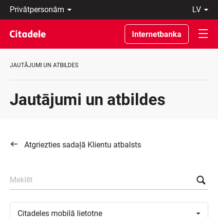
Privātpersonām
lv
Uzņēmumiem
Latviski
Private
По-
Internetbanka
Banking
русски
Par
In
banku
English
JAUTĀJUMI UN ATBILDES
C
REWARDS
Jautājumi un atbildes
Atgriezties sadaļā Klientu atbalsts
Meklēt
Toggle
Citadeles mobilā
lietotne