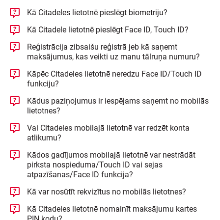
Kā Citadeles lietotnē pieslēgt biometriju?
Kā Citadele lietotnē pieslēgt Face ID, Touch ID?
Reģistrācija zibsaišu reģistrā jeb kā saņemt
maksājumus, kas veikti uz manu tālruņa numuru?
Kāpēc Citadeles lietotnē neredzu Face ID/Touch ID
funkciju?
Kādus paziņojumus ir iespējams saņemt no mobilās
lietotnes?
Vai Citadeles mobilajā lietotnē var redzēt konta
atlikumu?
Kādos gadījumos mobilajā lietotnē var nestrādāt
pirksta nospieduma/Touch ID vai sejas
atpazīšanas/Face ID funkcija?
Kā var nosūtīt rekvizītus no mobilās lietotnes?
Kā Citadeles lietotnē nomainīt maksājumu kartes
PIN kodu?