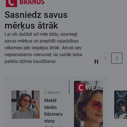
Sasniedz savus
mērķus ātrāk
Lai cik dažādi arī mēs būtu, sasniegt
savus mērķus un piepildīt vajadzības
vēlamies pēc iespējas ātrāk. Atrodi sev
nepieciešamo vienuviet, lai vairāk laika
paliktu dzīves baudīšanai.
WEALTH
C WEALTH
Meklē
ideālo
līdzsvaru
starp