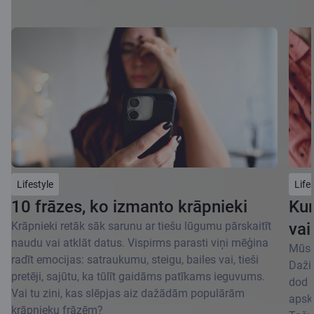
Lifestyle
Life
10 frāzes, ko izmanto krāpnieki
Kur
Krāpnieki retāk sāk sarunu ar tiešu lūgumu pārskaitīt
vai
naudu vai atklāt datus. Vispirms parasti viņi mēģina
Mūsdi
radīt emocijas: satraukumu, steigu, bailes vai, tieši
Dažie
pretēji, sajūtu, ka tūlīt gaidāms patīkams ieguvums.
dod p
Vai tu zini, kas slēpjas aiz dažādām populārām
apska
krāpnieku frāzēm?