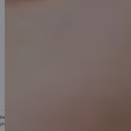
Lietošanas noteikumi
Sīkdatņu iestatījumi
Personas datu apstrāde un aizsardzība
Noderīgi
Cenrādis privātpersonām
Cenrādis uzņēmumiem
Valūtas kalkulators
Kalkulatori
Piekļūstamība
Lapas karte
Developers Portal
citadele.lt
citadele.ee
(PSD2)