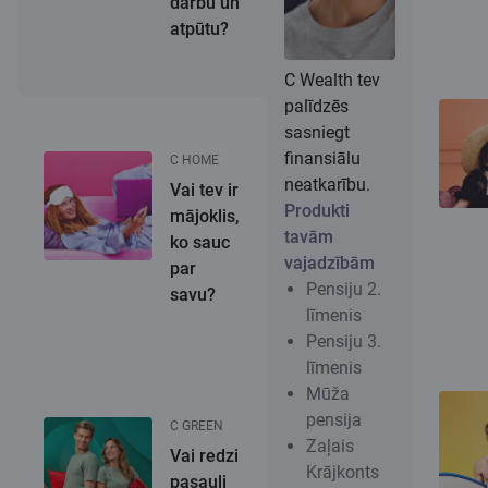
darbu un
atpūtu?
C Wealth tev
palīdzēs
sasniegt
finansiālu
C HOME
neatkarību.
Vai tev ir
Produkti
mājoklis,
tavām
ko sauc
vajadzībām
par
Pensiju 2.
savu?
līmenis
Pensiju 3.
līmenis
Mūža
pensija
C GREEN
Zaļais
Vai redzi
Krājkonts
pasauli