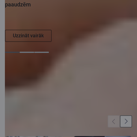
paaudzēm
Uzzināt vairāk
Aktualitātes