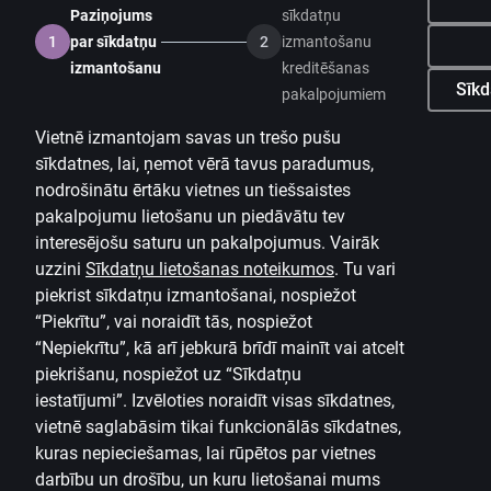
Paziņojums
sīkdatņu
1
par sīkdatņu
2
izmantošanu
izmantošanu
kreditēšanas
Sīkd
pakalpojumiem
Vietnē izmantojam savas un trešo pušu
sīkdatnes, lai, ņemot vērā tavus paradumus,
nodrošinātu ērtāku vietnes un tiešsaistes
pakalpojumu lietošanu un piedāvātu tev
interesējošu saturu un pakalpojumus. Vairāk
uzzini
Sīkdatņu lietošanas noteikumos
.
Tu vari
piekrist sīkdatņu izmantošanai, nospiežot
“Piekrītu”, vai noraidīt tās, nospiežot
“Nepiekrītu”, kā arī jebkurā brīdī mainīt vai atcelt
piekrišanu, nospiežot uz
“Sīkdatņu
iestatījumi”.
Izvēloties noraidīt visas sīkdatnes,
vietnē saglabāsim tikai funkcionālās sīkdatnes,
kuras nepieciešamas, lai rūpētos par vietnes
darbību un drošību, un kuru lietošanai mums