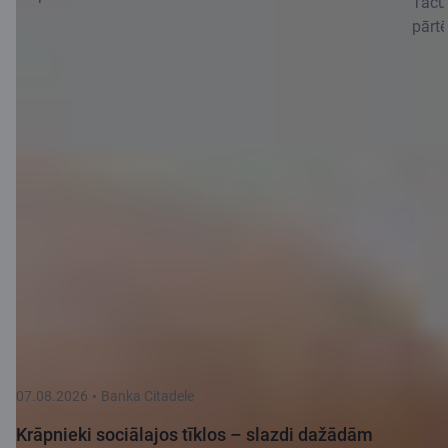
Taču 
pārtē
Jaunumi
Skatīt vairāk
07.08.2026
Banka Citadele
Krāpnieki sociālajos tīklos – slazdi dažādām