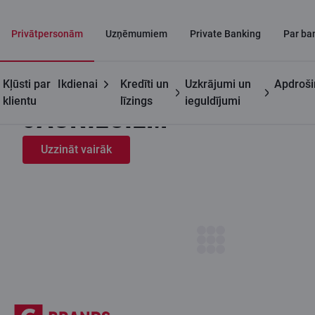
Privātpersonām
Uzņēmumiem
Private Banking
Par ba
PIEDĀVĀJUMS
BĒRNIEM UN
Kļūsti par
Ikdienai
Kredīti un
Uzkrājumi un
Apdroš
klientu
līzings
ieguldījumi
JAUNIEŠIEM
Uzzināt vairāk