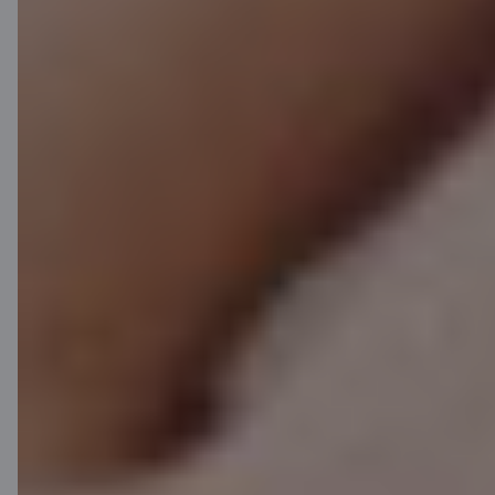
Lejupielādē lietotni
Lejupielādē lietotni
Lietotne iOS un
Android ierīcēm
Sazinies ar mums
Kontakti
Klientu atbalsts
Citadele
Par banku
Mediju telpa
Karjera
Citadeles blogs
Noteikumi