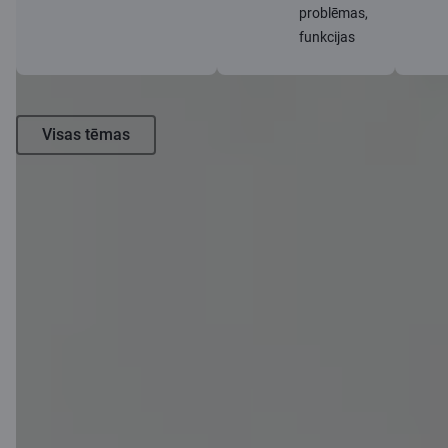
problēmas,
funkcijas
Visas tēmas
Citadeles blogs
Skatīt visus rakstus