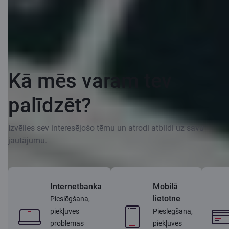
Kā mēs varam tev
palīdzēt?
Izvēlies sev interesējošo tēmu un atrodi atbildi uz savu
jautājumu.
Internetbanka
Mobilā
lietotne
Pieslēgšana,
piekļuves
Pieslēgšana,
problēmas
piekļuves