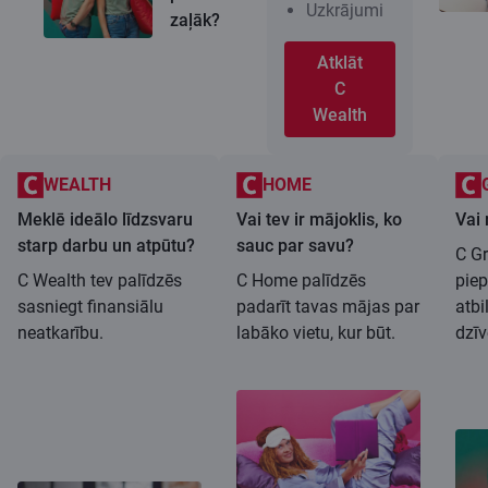
Uzkrājumi
zaļāk?
Atklāt
C
Wealth
WEALTH
HOME
Meklē ideālo līdzsvaru
Vai tev ir mājoklis, ko
Vai 
starp darbu un atpūtu?
sauc par savu?
C Gr
C Wealth tev palīdzēs
C Home palīdzēs
piep
sasniegt finansiālu
padarīt tavas mājas par
atbi
neatkarību.
labāko vietu, kur būt.
dzī