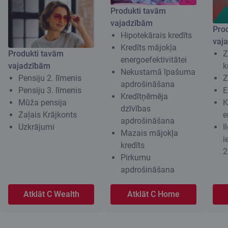
Produkti tavām
vajadzībām
Pro
Hipotekārais kredīts
vaj
Kredīts mājokļa
Produkti tavām
Z
energoefektivitātei
vajadzībām
k
Nekustamā īpašuma
Pensiju 2. līmenis
Z
apdrošināšana
Pensiju 3. līmenis
E
Kredītņēmēja
Mūža pensija
K
dzīvības
Zaļais Krājkonts
e
apdrošināšana
Uzkrājumi
I
Mazais mājokļa
i
kredīts
2
Pirkumu
apdrošināšana
Atklāt C Wealth
Atklāt C Home