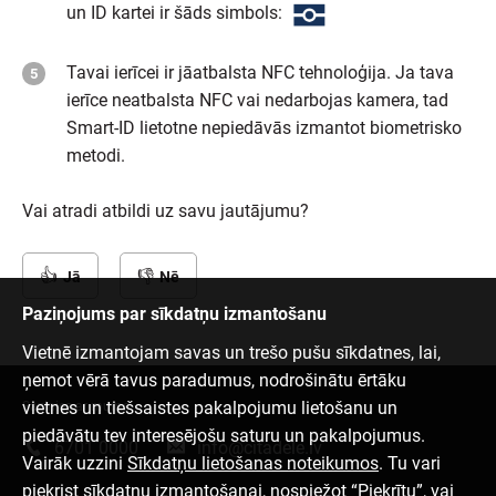
un ID kartei ir šāds simbols:
Tavai ierīcei ir jāatbalsta NFC tehnoloģija. Ja tava
ierīce neatbalsta NFC vai nedarbojas kamera, tad
Smart-ID lietotne nepiedāvās izmantot biometrisko
metodi.
Vai atradi atbildi uz savu jautājumu?
Jā
Nē
Paziņojums par sīkdatņu izmantošanu
Vietnē izmantojam savas un trešo pušu sīkdatnes, lai,
ņemot vērā tavus paradumus, nodrošinātu ērtāku
vietnes un tiešsaistes pakalpojumu lietošanu un
Sazinies ar mums
piedāvātu tev interesējošu saturu un pakalpojumus.
6701 0000
info@citadele.lv
Vairāk uzzini
Sīkdatņu lietošanas noteikumos
. Tu vari
piekrist sīkdatņu izmantošanai, nospiežot “Piekrītu”, vai