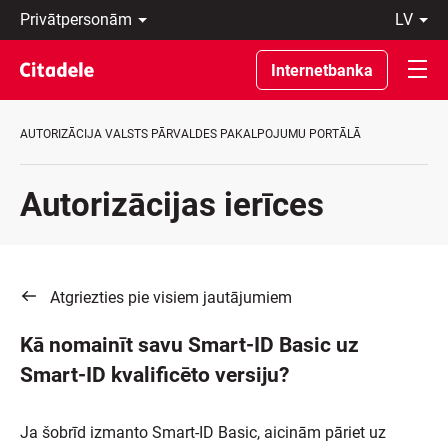
Privātpersonām
lv
Uzņēmumiem
Latviski
Private
По-
Internetbanka
Banking
русски
Par
In
banku
English
AUTORIZĀCIJA VALSTS PĀRVALDES PAKALPOJUMU PORTĀLĀ
C
REWARDS
Autorizācijas ierīces
Atgriezties pie visiem jautājumiem
Kā nomainīt savu Smart-ID Basic uz
Smart-ID kvalificēto versiju?
Ja šobrīd izmanto Smart-ID Basic, aicinām pāriet uz