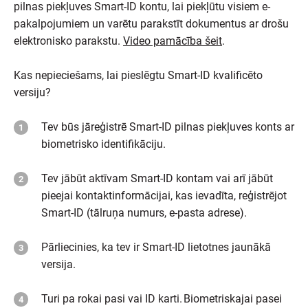
pilnas piekļuves Smart-ID kontu, lai piekļūtu visiem e-
pakalpojumiem un varētu parakstīt dokumentus ar drošu
elektronisko parakstu.
Video pamācība šeit
.
Kas nepieciešams, lai pieslēgtu Smart-ID kvalificēto
versiju?
Tev būs jāreģistrē Smart-ID pilnas piekļuves konts ar
biometrisko identifikāciju.
Tev jābūt aktīvam Smart-ID kontam vai arī jābūt
pieejai kontaktinformācijai, kas ievadīta, reģistrējot
Smart-ID (tālruņa numurs, e-pasta adrese).
Pārliecinies, ka tev ir Smart-ID lietotnes jaunākā
versija.
Turi pa rokai pasi vai ID karti. Biometriskajai pasei