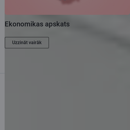
Ekonomikas apskats
Uzzināt vairāk
Mobilā banka
Lejupielādē lietotni
Lejupielādē lietotni
Lietotne iOS un
Android ierīcēm
Sazinies ar mums