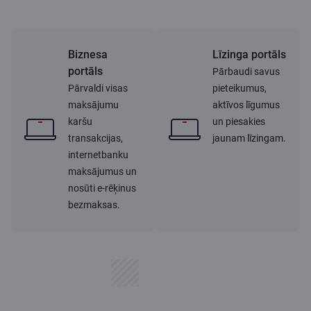
Biznesa
Līzinga portāls
portāls
Pārbaudi savus
Pārvaldi visas
pieteikumus,
maksājumu
aktīvos līgumus
karšu
un piesakies
transakcijas,
jaunam līzingam.
internetbanku
maksājumus un
nosūti e-rēķinus
bezmaksas.