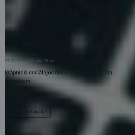
Jaunumi
Skatīt vairāk
07.08.2026
Banka Citadele
Krāpnieki sociālajos tīklos – slazdi dažādām
paaudzēm
Uzzināt vairāk