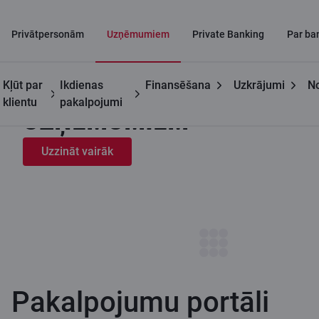
Privātpersonām
Uzņēmumiem
Private Banking
Par ba
JAUNDIBINĀTIEM
Kļūt par
Ikdienas
Finansēšana
Uzkrājumi
No
klientu
pakalpojumi
UZŅĒMUMIEM
Uzzināt vairāk
Pakalpojumu portāli