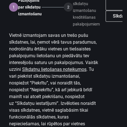
Paziņojums
sīkdatņu
Ne
Cenrādis privātpersonām
1
par sīkdatņu
2
izmantošanu
izmantošanu
Sīkdatņ
Cenrādis uzņēmumiem
kreditēšanas
pakalpojumiem
Valūtas kalkulators
Vietnē izmantojam savas un trešo pušu
Kalkulatori
sīkdatnes, lai, ņemot vērā tavus paradumus,
nodrošinātu ērtāku vietnes un tiešsaistes
Piekļūstamība
pakalpojumu lietošanu un piedāvātu tev
Lapas karte
interesējošu saturu un pakalpojumus. Vairāk
uzzini
Sīkdatņu lietošanas noteikumos
.
Tu
Developers Portal
citadele.lt
citadele.ee
vari piekrist sīkdatņu izmantošanai,
(PSD2)
nospiežot “Piekrītu”, vai noraidīt tās,
nospiežot “Nepiekrītu”, kā arī jebkurā brīdī
mainīt vai atcelt piekrišanu, nospiežot
uz
“Sīkdatņu iestatījumi”.
Izvēloties noraidīt
visas sīkdatnes, vietnē saglabāsim tikai
funkcionālās sīkdatnes, kuras
nepieciešamas, lai rūpētos par vietnes