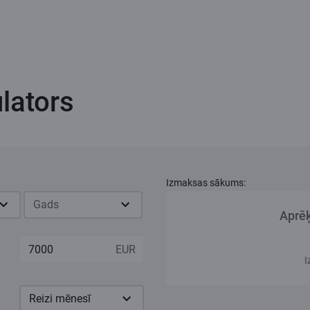
lators
Izmaksas sākums:
Gads
Aprēķ
I
Reizi mēnesī