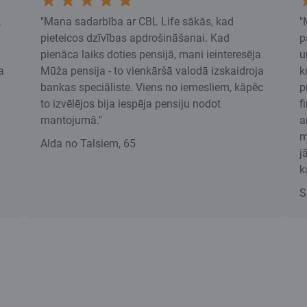
,
"Mana sadarbība ar CBL Life sākās, kad
"
pieteicos dzīvības apdrošināšanai. Kad
p
pienāca laiks doties pensijā, mani ieinteresēja
u
a
Mūža pensija - to vienkāršā valodā izskaidroja
k
bankas speciāliste. Viens no iemesliem, kāpēc
p
to izvēlējos bija iespēja pensiju nodot
f
mantojumā."
a
m
Alda no Talsiem, 65
j
k
S