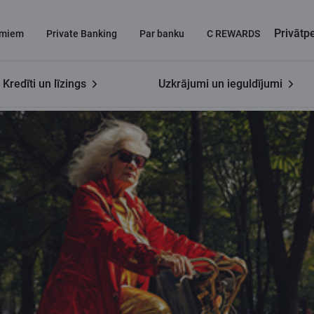
Privāt
miem
Private Banking
Par banku
C REWARDS
Kredīti un līzings
Uzkrājumi un ieguldījumi