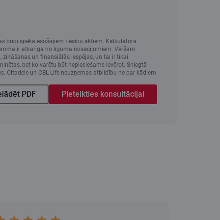
s brīdī spēkā esošajiem tiesību aktiem. Kalkulatora
as summa ir atkarīga no līguma nosacījumiem. Vēršam
ināšanas un finansiālās iespējas, un tai ir tikai
minētas, bet ko varētu būt nepieciešams ievērot. Sniegtā
us. Citadele un CBL Life neuzņemas atbildību ne par kādiem
elādēt PDF
Pieteikties konsultācijai