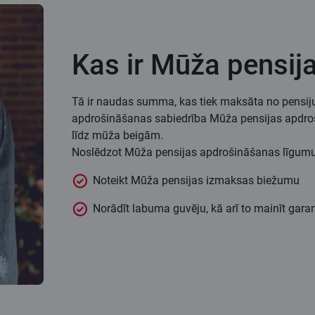
Kas ir Mūža pensij
Tā ir naudas summa, kas tiek maksāta no pensiju 
apdrošināšanas sabiedrība Mūža pensijas apdroš
līdz mūža beigām.
Noslēdzot Mūža pensijas apdrošināšanas līgumu, 
Noteikt Mūža pensijas izmaksas biežumu
Norādīt labuma guvēju, kā arī to mainīt gara