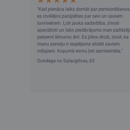
"Kad pienāca laiks domāt par pensionēšanos
es izvēlējos parūpēties par sevi un saviem
tuviniekiem. Ļoti jauka sadarbība, zinoši
speciālisti un labs piedāvājums man palīdzēj
pieņemt lēmumu ātri. Es jūtos droši, zinot, ka
manu pensiju ir iespējams atstāt saviem
mīļajiem. Kopumā esmu ļoti apmierināta."
Gundega no Salacgrīvas, 63