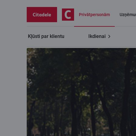
Privātpersonām
Uzņēmu
Kļūsti par klientu
Ikdienai
Privātpersonām
Mūža pensijas apdrošināšana