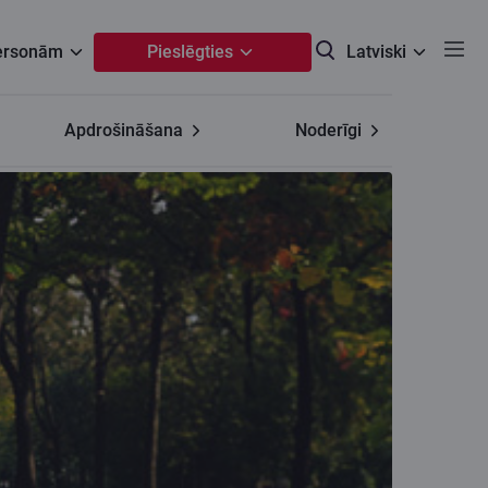
personām
Pieslēgties
Latviski
Apdrošināšana
Noderīgi