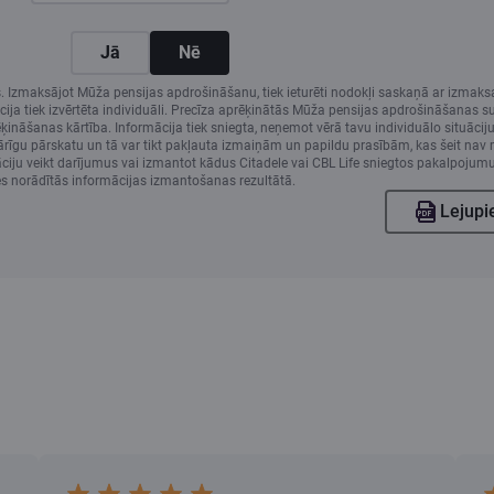
Jā
Nē
 Izmaksājot Mūža pensijas apdrošināšanu, tiek ieturēti nodokļi saskaņā ar izmaksa
uācija tiek izvērtēta individuāli. Precīza aprēķinātās Mūža pensijas apdrošināšan
āšanas kārtība. Informācija tiek sniegta, neņemot vērā tavu individuālo situāciju, z
pārīgu pārskatu un tā var tikt pakļauta izmaiņām un papildu prasībām, kas šeit nav 
iju veikt darījumus vai izmantot kādus Citadele vai CBL Life sniegtos pakalpojum
es norādītās informācijas izmantošanas rezultātā.
Lejupi