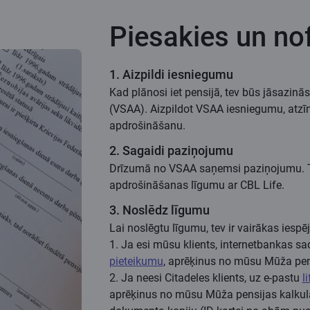
Piesakies un nof
1. Aizpildi iesniegumu
Kad plānosi iet pensijā, tev būs jāsazin
(VSAA). Aizpildot VSAA iesniegumu, atzī
apdrošināšanu.
2. Sagaidi paziņojumu
Drīzumā no VSAA saņemsi paziņojumu. Ta
apdrošināšanas līgumu ar CBL Life.
3. Noslēdz līgumu
Lai noslēgtu līgumu, tev ir vairākas iespē
1. Ja esi mūsu klients, internetbankas sa
pieteikumu
, aprēķinus no mūsu Mūža pen
2. Ja neesi Citadeles klients, uz e-pastu
l
aprēķinus no mūsu Mūža pensijas kalkul