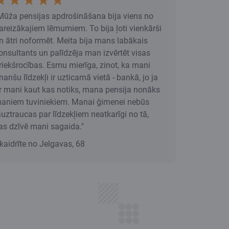
Mūža pensijas apdrošināšana bija viens no
areizākajiem lēmumiem. To bija ļoti vienkārši
n ātri noformēt. Meita bija mans labākais
onsultants un palīdzēja man izvērtēt visas
riekšrocības. Esmu mierīga, zinot, ka mani
inanšu līdzekļi ir uzticamā vietā - bankā, jo ja
r mani kaut kas notiks, mana pensija nonāks
aniem tuviniekiem. Manai ģimenei nebūs
āuztraucas par līdzekļiem neatkarīgi no tā,
as dzīvē mani sagaida."
kaidrīte no Jelgavas, 68