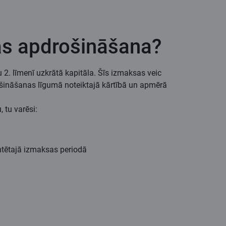
as apdrošināšana?
2. līmenī uzkrātā kapitāla. Šīs izmaksas veic
ināšanas līgumā noteiktajā kārtībā un apmērā
tu varēsi:
ntētajā izmaksas periodā