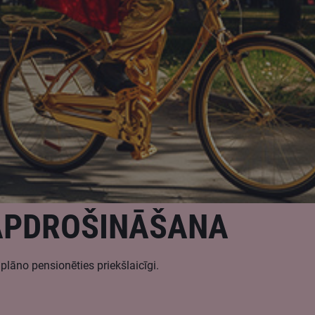
APDROŠINĀŠANA
 plāno pensionēties priekšlaicīgi.