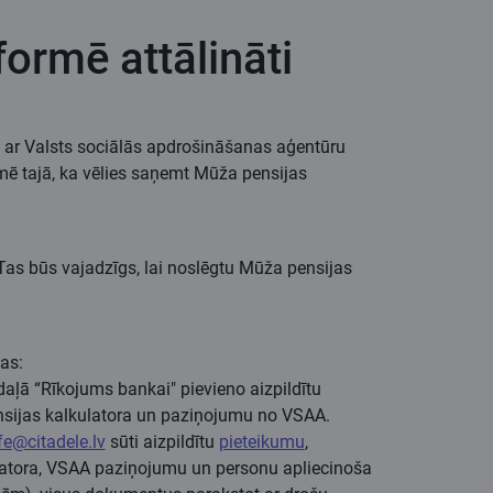
ormē attālināti
ās ar Valsts sociālās apdrošināšanas aģentūru
mē tajā, ka vēlies saņemt Mūža pensijas
s būs vajadzīgs, lai noslēgtu Mūža pensijas
jas:
daļā “Rīkojums bankai" pievieno aizpildītu
sijas kalkulatora un paziņojumu no VSAA.
ife@citadele.lv
sūti aizpildītu
pieteikumu
,
atora, VSAA paziņojumu un personu apliecinoša