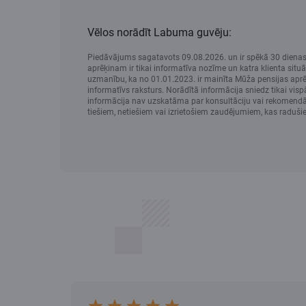
Vēlos norādīt Labuma guvēju:
Piedāvājums sagatavots 09.08.2026. un ir spēkā 30 dienas.
aprēķinam ir tikai informatīva nozīme un katra klienta sit
uzmanību, ka no 01.01.2023. ir mainīta Mūža pensijas aprēķin
informatīvs raksturs. Norādītā informācija sniedz tikai vis
informācija nav uzskatāma par konsultāciju vai rekomendāc
tiešiem, netiešiem vai izrietošiem zaudējumiem, kas raduši