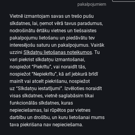
pakalpojumiem
Vietnē izmantojam savas un trešo pušu
sīkdatnes, lai, ņemot vērā tavus paradumus,
nodrošinātu ērtāku vietnes un tiešsaistes
pakalpojumu lietošanu un piedāvātu tev
interesējošu saturu un pakalpojumus. Vairāk
uzzini
Sīkdatņu lietošanas noteikumos
.
Tu
vari piekrist sīkdatņu izmantošanai,
nospiežot “Piekrītu”, vai noraidīt tās,
nospiežot “Nepiekrītu”, kā arī jebkurā brīdī
mainīt vai atcelt piekrišanu, nospiežot
uz
“Sīkdatņu iestatījumi”.
Izvēloties noraidīt
visas sīkdatnes, vietnē saglabāsim tikai
funkcionālās sīkdatnes, kuras
nepieciešamas, lai rūpētos par vietnes
darbību un drošību, un kuru lietošanai mums
tava piekrišana nav nepieciešama.