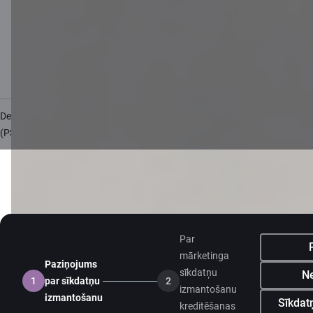
Valūtas kalkulators
Kalkulatori
Piekļūstamība
Lapas karte
Developers Portal
citadele.lt
citadele.ee
(PSD2)
Par
mārketinga
Paziņojums
sīkdatņu
Ne
1
par sīkdatņu
2
izmantošanu
izmantošanu
Sīkdatņ
kreditēšanas