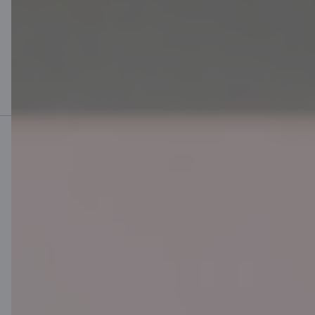
summa 5000 EUR, līguma termiņš 48 mēneši, līguma
noformēšanas maksa 100 EUR, gada procentu likme (GPL) ir
9,44 %, kopējā summa, kas klientam jāmaksā par kredītu, ir
5960,32 EUR, un veicamo maksājumu apmērs mēnesī ir
122,09 EUR. Piemērs kredītkartei: gada procentu likme (GPL)
14,76 %, pieņemot, ka kredītlimita summa ir 1500 EUR un procentu
likme 9,9 %.
Mobilā banka
Lejupielādē lietotni
Lejupielādē lietotni
Lietotne iOS un
Android ierīcēm
Sazinies ar mums
Kontakti
Klientu atbalsts