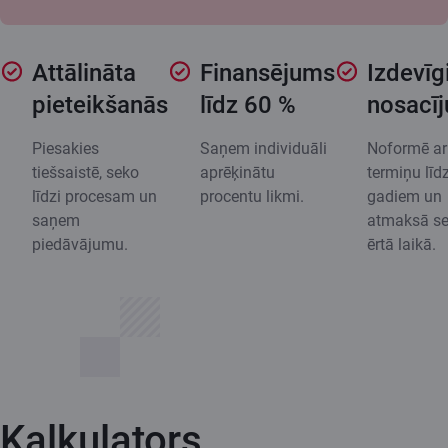
Attālināta
Finansējums
Izdevīg
pieteikšanās
līdz 60 %
nosacī
Piesakies
Saņem individuāli
Noformē ar
tiešsaistē, seko
aprēķinātu
termiņu līd
līdzi procesam un
procentu likmi.
gadiem un
saņem
atmaksā s
piedāvājumu.
ērtā laikā.
Kalkulators