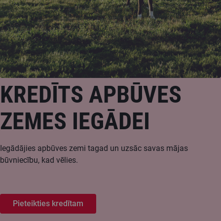
KREDĪTS APBŪVES
ZEMES IEGĀDEI
Iegādājies apbūves zemi tagad un uzsāc savas mājas
būvniecību, kad vēlies.
Pieteikties kredītam