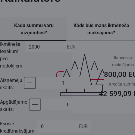
Kādu summu varu
Kāds būs mans ikmēneša
aizņemties?
maksājums?
Ikmēneša
ienākumi
Ikmēneša
pēc
maksājums
nodokļiem:
800,00 E
Aizņēmēju
Kredīta sum
skaits:
42 599,09
Apgādājamo
skaits:
Esošie
kredītmaksājumi