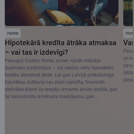
Home
Hom
Hipotekārā kredīta ātrāka atmaksa
Vas
– vai tas ir izdevīgi?
Pava
un li
Pieaugot Euribor likmei, arvien vairāk mājokļu
savu 
īpašnieku aizdomājas – vai nebūtu vērts hipotekāro
izkla
kredītu atmaksāt ātrāk. Lai gan Latvijā priekšlaicīga
jāņe
hipotēkas dzēšana nav plaši izplatīta, finansiāli
aktīvākie klienti šo iespēju izmanto arvien biežāk, gan
lai samazinātu ikmēneša maksājumu, gan...