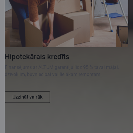
Hipotekārais kredīts
Finansējums ar ALTUM garantiju līdz 95 % tavai mājai,
dzīvoklim, būvniecībai vai lielākam remontam.
Uzzināt vairāk
1
Pieņemot, ka kredīta procentu likme ir 7,9 % gadā, kredīta kopējā