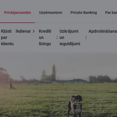
Privātpersonām
Uzņēmumiem
Private Banking
Par ba
Kļūsti
Ikdienai
Kredīti
Uzkrājumi
Apdrošināšana
Privātpersonām
Kredīts apbūves zemes iegādei
par
un
un
klientu
līzings
ieguldījumi