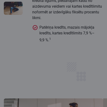
kredīta līgums, piedāvājam kādu no
aizdevuma veidiem vai kartes kredītlimitu
noformēt ar izdevīgāku fiksētu procentu
likmi.
Patēriņa kredīts, mazais mājokļa
kredīts, kartes kredītlimits 7,9 %–
1
9,9 %.