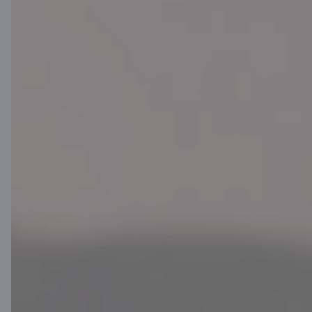
Citadele
Par banku
Mediju telpa
Karjera
Citadeles blogs
Noteikumi
Lietošanas noteikumi
Sīkdatņu iestatījumi
Personas datu apstrāde un aizsardzība
Noderīgi
Cenrādis privātpersonām
Cenrādis uzņēmumiem