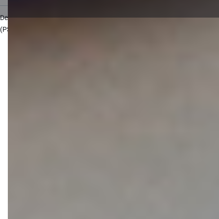
Developers Portal
citadele.lt
citadele.ee
(PSD2)