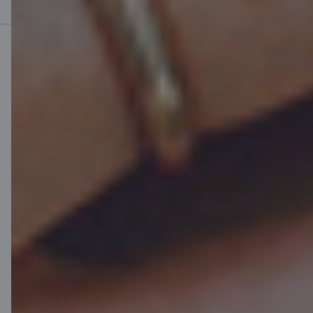
Mobilā banka
Lejupielādē lietotni
Lejupielādē lietotni
Lietotne iOS un
Android ierīcēm
Sazinies ar mums
Kontakti
Klientu atbalsts
Citadele
Par banku
Mediju telpa
Karjera