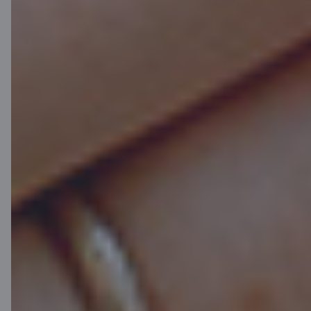
Ceļojumu apdrošināšana
Sazinies ar Compensa atbalsta
dienestu 24/7
+371 6441 5305
vai
rakstot
citadele@ops24.eu.
Pieteikt atlīdzību
Pirkumu apdrošināšana:
Sazinies ar Compensa atbalsta
dienestu 24/7
+371 6755 8888
vai
rakstot
info@compensa.lv
.
Pieteikt atlīdzību