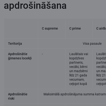
apdrošināšana
C supreme
C prime
C airB
Teritorija
Visa pasaule
Apdrošinātie
-
Laulātais vai
Laulāt
ģimenes locekļi
kopdzīves
kopdz
partneris,
partne
vecāki, bērni
vecāki,
un mazbērni
un ma
līdz 21 gada
līdz 2
vecumam,
vecum
ceļojot kopā
ceļojo
Apdrošinātie
Maksimālā apdrošinājuma summa katram c
riski