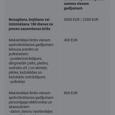
summa vienam
gadījumam
Nozagšana, bojāšana vai
5000 EUR / 2500 EUR
iznīcināšana 180 dienas no
preces saņemšanas brīža
Maksimālais limits vienam
400 EUR
apdrošināšanas gadījumam
luksusa precēm un
pulksteņiem:
- juvelierizstrādājumi,
dārgmetāli (zelts, platīns,
sudrabs utt.) un akmeņi,
pērles, kažokādas un
kažokādu izstrādājumi;
- pulksteņi
Maksimālais limits vienam
800 EUR
apdrošināšanas gadījumam
personīgajai elektronikai un
aksesuāriem:
- datori, datoru sastāvdaļas