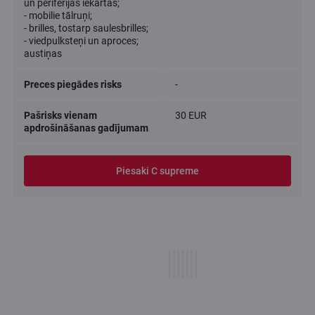
un perifērijas iekārtas;
- mobilie tālruņi;
- brilles, tostarp saulesbrilles;
- viedpulksteņi un aproces;
austiņas
Preces piegādes risks
-
Pašrisks vienam
30 EUR
apdrošināšanas gadījumam
Piesaki C supreme