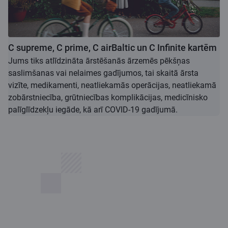
C supreme, C prime, C airBaltic un C Infinite kartēm
Jums tiks atlīdzināta ārstēšanās ārzemēs pēkšņas
saslimšanas vai nelaimes gadījumos, tai skaitā ārsta
vizīte, medikamenti, neatliekamās operācijas, neatliekamā
zobārstniecība, grūtniecības komplikācijas, medicīnisko
palīglīdzekļu iegāde, kā arī COVID-19 gadījumā.