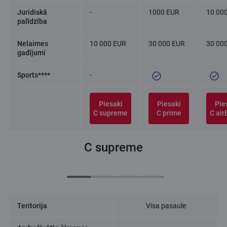
Juridiskā
-
1000 EUR
10 00
palīdzība
Nelaimes
10 000 EUR
30 000 EUR
30 00
gadījumi
Sports****
-
Piesaki
Piesaki
Pie
C supreme
C prime
C air
C supreme
Teritorija
Visa pasaule