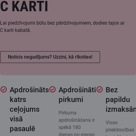
C KARTI
Lai piedzīvojumi būtu bez pārdzīvojumiem, dodies tajos ar
C karti kabatā.
Noticis negadījums? Uzzini, kā rīkoties!
Apdrošināts
Apdrošināti
Bez
katrs
pirkumi
papildu
ceļojums
izmaksā
Pirkuma
visā
apdrošināšana ir
Visas
pasaulē
spēkā 180
priekšrocības
dienas no preces