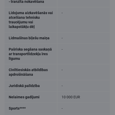
- tranzīta nokavēšana
Lidojuma aizkavēšanās vai
-
atcelšana tehnisku
traucējumu vai
laikapstākļu dēļ
Lidmašīnas biļešu maiņa
-
Pašriska segšana saskaņā
-
ar transportlīdzekļa īres
līgumu
Civiltiesiskās atbildības
-
apdrošināšana
Juridiskā palīdzība
-
Nelaimes gadījumi
10 000 EUR
Sports****
-