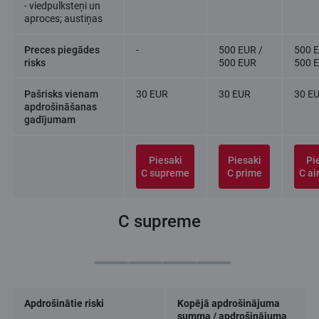
- viedpulksteņi un
aproces; austiņas
Preces piegādes
-
500 EUR /
500 E
risks
500 EUR
500 
Pašrisks vienam
30 EUR
30 EUR
30 E
apdrošināšanas
gadījumam
Piesaki
Piesaki
Pi
C supreme
C prime
C ai
C supreme
Apdrošinātie riski
Kopējā apdrošinājuma
summa / apdrošinājuma