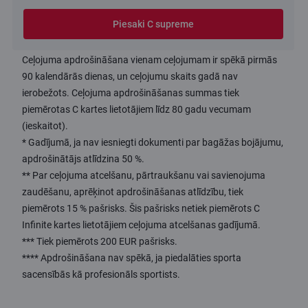
Piesaki C supreme
Ceļojuma apdrošināšana vienam ceļojumam ir spēkā pirmās
90 kalendārās dienas, un ceļojumu skaits gadā nav
ierobežots. Ceļojuma apdrošināšanas summas tiek
piemērotas C kartes lietotājiem līdz 80 gadu vecumam
(ieskaitot).
* Gadījumā, ja nav iesniegti dokumenti par bagāžas bojājumu,
apdrošinātājs atlīdzina 50 %.
** Par ceļojuma atcelšanu, pārtraukšanu vai savienojuma
zaudēšanu, aprēķinot apdrošināšanas atlīdzību, tiek
piemērots 15 % pašrisks. Šis pašrisks netiek piemērots C
Infinite kartes lietotājiem ceļojuma atcelšanas gadījumā.
*** Tiek piemērots 200 EUR pašrisks.
**** Apdrošināšana nav spēkā, ja piedalāties sporta
sacensībās kā profesionāls sportists.