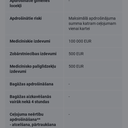
Apdrošinātie ģimenes
-
locekļi
Apdrošinātie riski
Maksimālā apdrošinājuma
summa katram ceļojumam
vienai kartei
Medicīniskie izdevumi
100 000 EUR
Zobārstniecības izdevumi
500 EUR
Medicīnisko palīglīdzekļu
500 EUR
izdevumi
Bagāžas apdrošināšana
-
Bagāžas aizkavēšanās
-
vairāk nekā 4 stundas
Ceļojuma neērtību
-
apdrošināšana**
- atcelšana, pārtraukšana