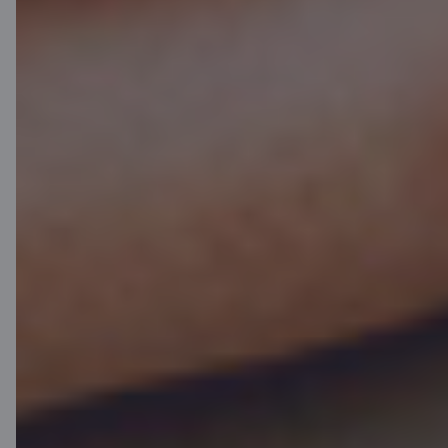
Citadeles blogs
Noteikumi
Lietošanas noteikumi
Sīkdatņu iestatījumi
Personas datu apstrāde un aizsardzība
Noderīgi
Cenrādis privātpersonām
Cenrādis uzņēmumiem
Valūtas kalkulators
Kalkulatori
Piekļūstamība
Lapas karte