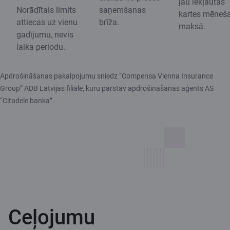
jau iekļautas
Norādītais limits
saņemšanas
kartes mēneš
attiecas uz vienu
brīža.
maksā.
gadījumu, nevis
laika periodu.
Apdrošināšanas pakalpojumu sniedz “Compensa Vienna Insurance
Group” ADB Latvijas filiāle, kuru pārstāv apdrošināšanas aģents AS
“Citadele banka”.
Ceļojumu