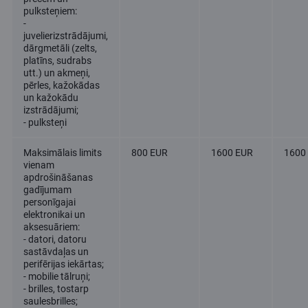
pulksteņiem:
-
juvelierizstrādājumi,
dārgmetāli (zelts,
platīns, sudrabs
utt.) un akmeņi,
pērles, kažokādas
un kažokādu
izstrādājumi;
- pulksteņi
Maksimālais limits
800 EUR
1600 EUR
1600
vienam
apdrošināšanas
gadījumam
personīgajai
elektronikai un
aksesuāriem:
- datori, datoru
sastāvdaļas un
perifērijas iekārtas;
- mobilie tālruņi;
- brilles, tostarp
saulesbrilles;