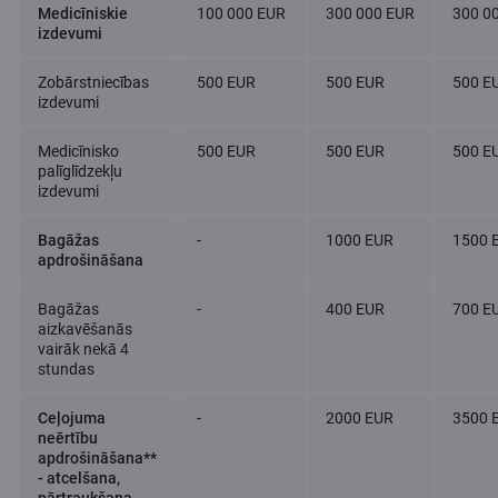
Medicīniskie
100 000 EUR
300 000 EUR
300 0
izdevumi
Zobārstniecības
500 EUR
500 EUR
500 E
izdevumi
Medicīnisko
500 EUR
500 EUR
500 E
palīglīdzekļu
izdevumi
Bagāžas
-
1000 EUR
1500 
apdrošināšana
Bagāžas
-
400 EUR
700 E
aizkavēšanās
vairāk nekā 4
stundas
Ceļojuma
-
2000 EUR
3500 
neērtību
apdrošināšana**
- atcelšana,
pārtraukšana