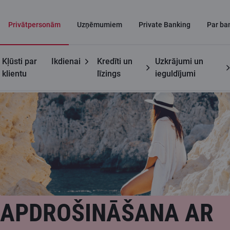
Privātpersonām
Uzņēmumiem
Private Banking
Par ba
Kļūsti par
Ikdienai
Kredīti un
Uzkrājumi un
Privātpersonām
C kartes
C karšu apdrošināšana
klientu
līzings
ieguldījumi
APDROŠINĀŠANA AR