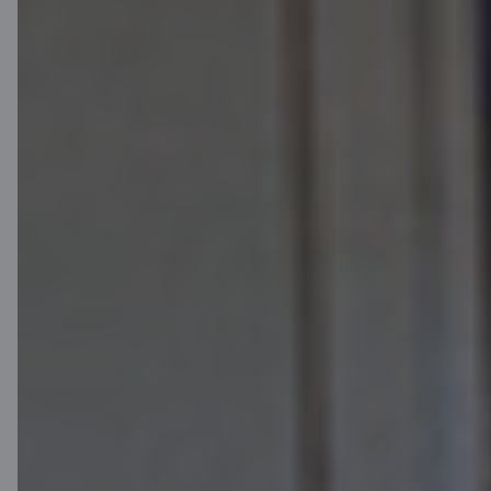
Esošajiem klientiem
Pasūti jauno C karti mobilajā lietotnē
vai internetbankā.
Lietotne
Internetbanka