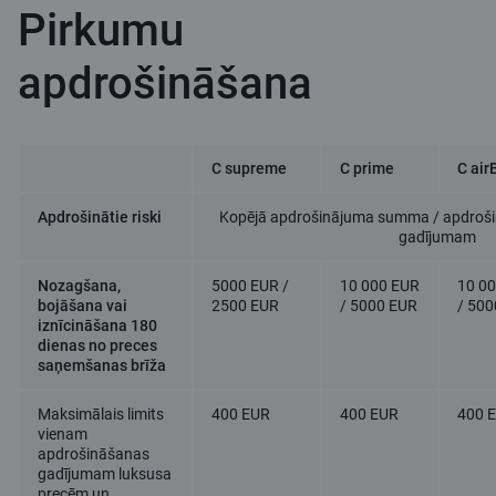
Pirkumu
apdrošināšana
C supreme
C prime
C air
Apdrošinātie riski
Kopējā apdrošinājuma summa / apdro
gadījumam
Nozagšana,
5000 EUR /
10 000 EUR
10 0
bojāšana vai
2500 EUR
/ 5000 EUR
/ 500
iznīcināšana 180
dienas no preces
saņemšanas brīža
Maksimālais limits
400 EUR
400 EUR
400 
vienam
apdrošināšanas
gadījumam luksusa
precēm un