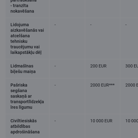
- tranzīta
nokavēšana
Lidojuma
-
-
-
aizkavēšanās vai
atcelšana
tehnisku
traucējumu vai
laikapstākļu dēļ
Lidmašīnas
-
200 EUR
300 E
biļešu maiņa
Pašriska
-
2000 EUR***
2000 
segšana
saskaņā ar
transportlīdzekļa
īres līgumu
Civiltiesiskās
-
10 000 EUR
10 00
atbildības
apdrošināšana