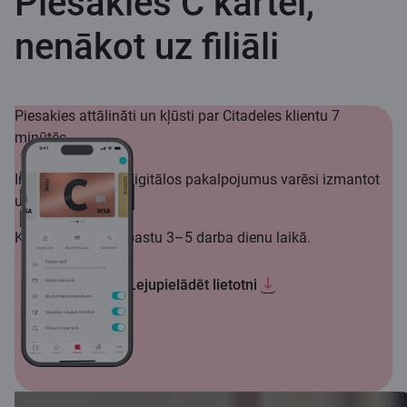
Piesakies C kartei,
nenākot uz filiāli
Piesakies attālināti un kļūsti par Citadeles klientu 7
minūtēs.
Internetbanku un digitālos pakalpojumus varēsi izmantot
uzreiz.
Karti saņemsi pa pastu 3–5 darba dienu laikā.
Lejupielādēt lietotni