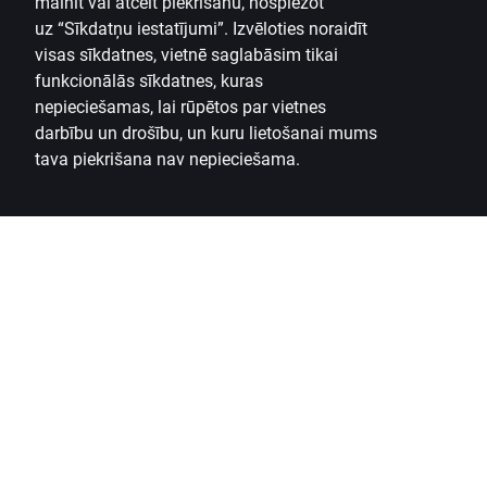
mainīt vai atcelt piekrišanu, nospiežot
uz
“Sīkdatņu iestatījumi”.
Izvēloties noraidīt
visas sīkdatnes, vietnē saglabāsim tikai
funkcionālās sīkdatnes, kuras
nepieciešamas, lai rūpētos par vietnes
darbību un drošību, un kuru lietošanai mums
tava piekrišana nav nepieciešama.