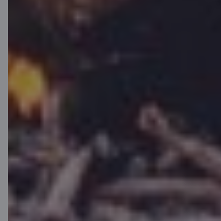
Android ierīcēm
Sazinies ar mums
Kontakti
Klientu atbalsts
Citadele
Par banku
Mediju telpa
Karjera
Citadeles blogs
Noteikumi
Lietošanas noteikumi
Sīkdatņu iestatījumi