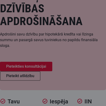
DZĪVĪBAS
APDROŠINĀŠANA
Apdrošini savu dzīvību par hipotekārā kredīta vai līzinga
summu un pasargā savus tuviniekus no papildu finansiāla
sloga.
Pieteikties konsultācijai
Pieteikt atlīdzību
Tavu
Iespēja
IIN