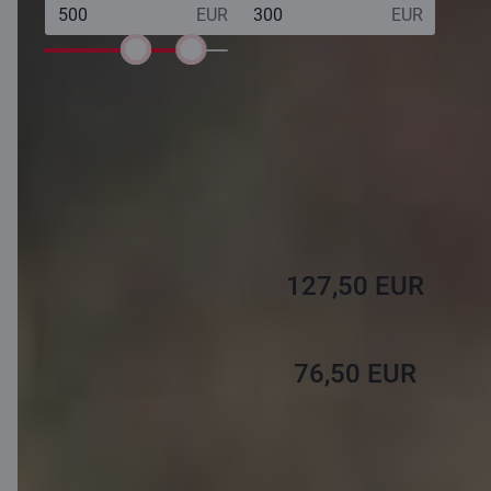
nodokļu
atvieglojumu
saņemšanai:
0 EUR
1000
EUR
Paredzamā
nodokļa
atmaksa
par gadā
veiktajām
iemaksām
127,50 EUR
Pensiju 3.
līmenī
76,50 EUR
Uzkrājošajā
dzīvības
apdrošināšanā