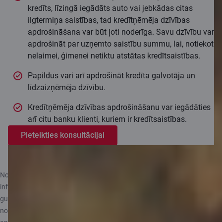
kredīts, līzingā iegādāts auto vai jebkādas citas
ilgtermiņa saistības, tad kredītņēmēja dzīvības
apdrošināšana var būt ļoti noderīga. Savu dzīvību var
apdrošināt par uzņemto saistību summu, lai, notiekot
nelaimei, ģimenei netiktu atstātas kredītsaistības.
Papildus vari arī apdrošināt kredīta galvotāja un
līdzaizņēmēja dzīvību.
Kredītņēmēja dzīvības apdrošināšanu var iegādāties
arī citu banku klienti, kuriem ir kredītsaistības.
Pieteikties konsultācijai
Noformējot apdrošināšanu arī citas personas labā, tev ir pienākums
informēt šo personu par to, ka tā tiek apdrošināta. Ja ir noteikts labuma
guvējs, apdrošinātajam ir pienākums informēt labuma guvēju par
noslēgto apdrošināšanas līgumu un viņam piemērojamajiem