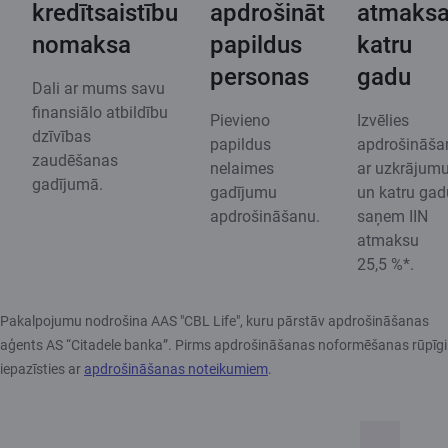
kredītsaistību
apdrošināt
atmaks
nomaksa
papildus
katru
personas
gadu
Dali ar mums savu
finansiālo atbildību
Pievieno
Izvēlies
dzīvības
papildus
apdrošināša
zaudēšanas
nelaimes
ar uzkrājum
gadījumā.
gadījumu
un katru gad
apdrošināšanu.
saņem IIN
atmaksu
25,5 %*.
Pakalpojumu nodrošina AAS "CBL Life", kuru pārstāv apdrošināšanas
aģents AS “Citadele banka”. Pirms apdrošināšanas noformēšanas rūpīgi
iepazīsties ar
apdrošināšanas noteikumiem
.