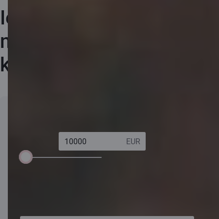
Iedzīvotāju ienākuma
nodokļa atmaksas
kalkulators
Gada
Iemaksas pensiju 3.
8,00 %
bruto
līmenī un uzkrājošā
ieņēmumi:
dzīvības
apdrošināšanā:
1000 EUR
120 000 EUR
% no gada ienākumiem
Vēl iespējamās
200,00 EUR
iemaksas līdz
Gada iemaksas uzkrājumos:
maksimālajam
Uzkrājošajā dzīvības
Pensiju 3. līmenī:
apdrošināšanā:
limitam