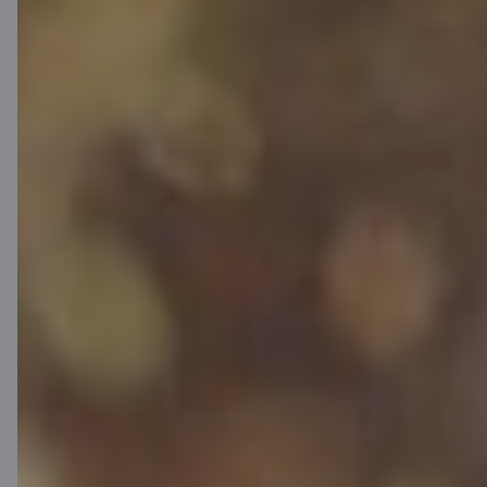
kaulu lūzumu, traumu, paliekošas
invaliditātes vai nāves nelaimes gadījuma
rezultātā.
Pieteikties konsultācijai
Atmaksā
kredītu ātrāk
Lai ātrāk nosegtu kredītsaistības vai