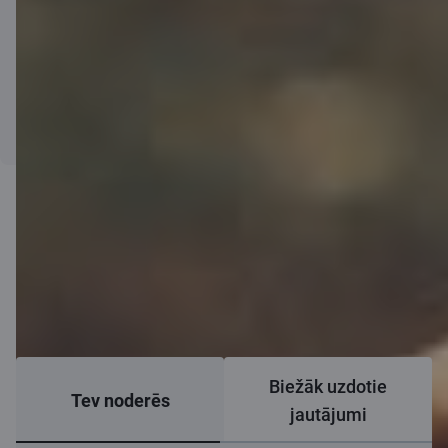
Saskaņā ar Latvijas Republikas likumu Par iedzīvotāju ienākuma
nodokli, nodokļa atmaksu iespējams saņemt no iemaksām, kas
nepārsniedz 10 % no tava gada apliekamajiem ienākumiem, bet ne
vairāk kā no 4000 EUR, ja apdrošināšanas līguma darbības termiņš
nav īsāks par 10 gadiem.
Pieteikties
Biežāk uzdotie
Tev noderēs
jautājumi