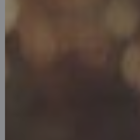
sakrātu kādam citam mērķim, vari
izvēlēties kredītņēmēja dzīvības
apdrošināšanu ar uzkrājumu.
Izvēloties šo apdrošināšanu, ik gadu
varēsi saņemt iedzīvotāju ienākuma
nodokļa atmaksu par veiktajiem
uzkrājumiem un apdrošināšanas
prēmijas maksājumiem 25,5 % no
summas*.
Pieteikties konsultācijai