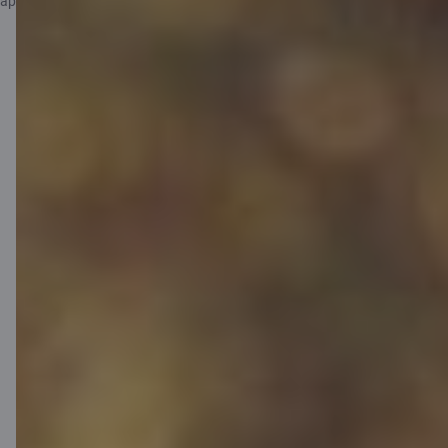
apdrošināšanas noteikumiem.
Pievieno
nelaimes
gadījumu
apdrošināšanu
Izvēlies papildu nelaimes gadījumu
apdrošināšanu sev un ģimenei un izvairies
no pēkšņiem finansiāliem izdevumiem arī