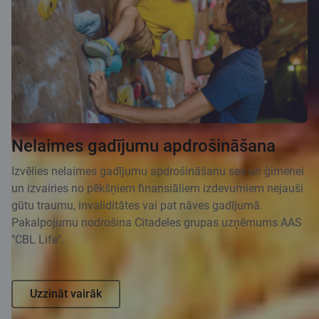
Nelaimes gadījumu apdrošināšana
Izvēlies nelaimes gadījumu apdrošināšanu sev un ģimenei
un izvairies no pēkšņiem finansiāliem izdevumiem nejauši
gūtu traumu, invaliditātes vai pat nāves gadījumā.
Pakalpojumu nodrošina Citadeles grupas uzņēmums AAS
"CBL Life".
Uzzināt vairāk