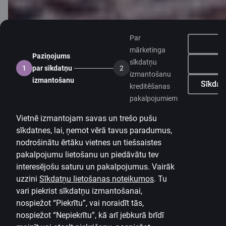
Personas datu apstrāde un aizsardzība
Noderīgi
Par
Cenrādis privātpersonām
mārketinga
Paziņojums
Cenrādis uzņēmumiem
sīkdatņu
Ne
1
par sīkdatņu
2
izmantošanu
Valūtas kalkulators
izmantošanu
Sīkdatņ
kreditēšanas
pakalpojumiem
Kalkulatori
Vietnē izmantojam savas un trešo pušu
Piekļūstamība
sīkdatnes, lai, ņemot vērā tavus paradumus,
Lapas karte
nodrošinātu ērtāku vietnes un tiešsaistes
pakalpojumu lietošanu un piedāvātu tev
Developers Portal
citadele.lt
citadele.ee
interesējošu saturu un pakalpojumus. Vairāk
(PSD2)
uzzini
Sīkdatņu lietošanas noteikumos
.
Tu
vari piekrist sīkdatņu izmantošanai,
nospiežot “Piekrītu”, vai noraidīt tās,
nospiežot “Nepiekrītu”, kā arī jebkurā brīdī