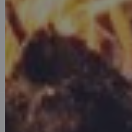
* Saskaņā ar Latvijas Republikas likumu Par iedzīvotāju ienākuma
nodokli, nodokļa atmaksu iespējams saņemt no iemaksām, kas
nepārsniedz 10 % no Jūsu gada apliekamajiem ienākumiem, bet ne
vairāk kā no 4000 EUR, ja apdrošināšanas līguma darbības termiņš
nav īsāks par 10 gadiem.
Mobilā banka
Lejupielādē lietotni
Lejupielādē lietotni
Lietotne iOS un