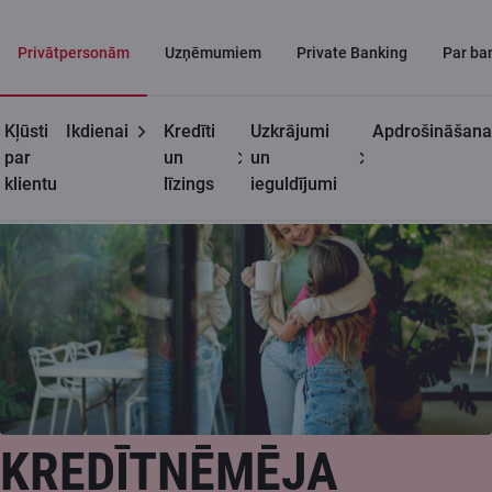
Privātpersonām
Uzņēmumiem
Private Banking
Par ba
Kļūsti
Ikdienai
Kredīti
Uzkrājumi
Apdrošināšana
Privātpersonām
Kredītņēmēja dzīvības apdrošināšana
par
un
un
klientu
līzings
ieguldījumi
KREDĪTŅĒMĒJA