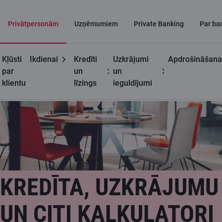
Privātpersonām
Uzņēmumiem
Private Banking
Par ba
Kļūsti
Ikdienai
Kredīti
Uzkrājumi
Apdrošināšana
par
un
un
klientu
līzings
ieguldījumi
KREDĪTA, UZKRĀJUMU
UN CITI KALKULATORI