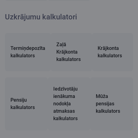
Uzkrājumu kalkulatori
Zaļā
Termiņdepozīta
Krājkonta
Krājkonta
kalkulators
kalkulators
kalkulators
Iedzīvotāju
ienākuma
Mūža
Pensiju
nodokļa
pensijas
kalkulators
atmaksas
kalkulators
kalkulators