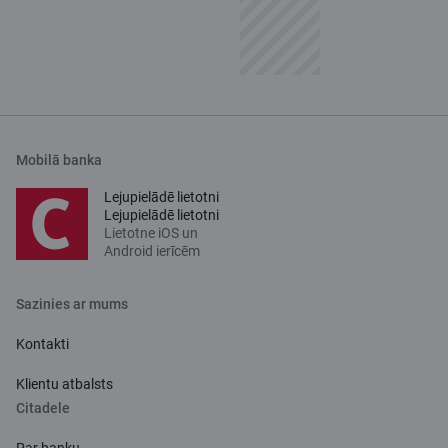
Mobilā banka
Lejupielādē lietotni
Lejupielādē lietotni
Lietotne iOS un
Android ierīcēm
Sazinies ar mums
Kontakti
Klientu atbalsts
Citadele
Par banku