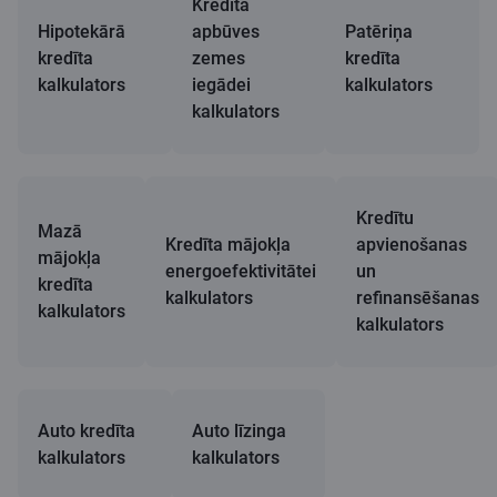
Kredīta
Hipotekārā
apbūves
Patēriņa
kredīta
zemes
kredīta
kalkulators
iegādei
kalkulators
kalkulators
Kredītu
Mazā
Kredīta mājokļa
apvienošanas
mājokļa
energoefektivitātei
un
kredīta
kalkulators
refinansēšanas
kalkulators
kalkulators
Auto kredīta
Auto līzinga
kalkulators
kalkulators