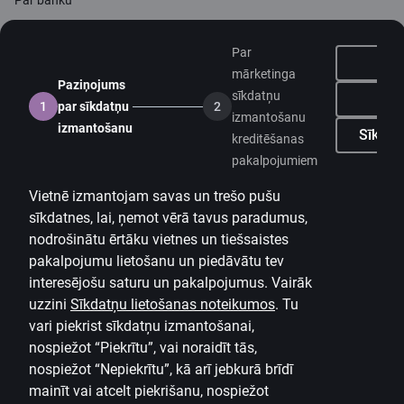
Mediju telpa
Par
Karjera
mārketinga
Paziņojums
sīkdatņu
Ne
1
par sīkdatņu
2
Citadeles blogs
izmantošanu
izmantošanu
Noteikumi
Sīkdatņ
kreditēšanas
pakalpojumiem
Lietošanas noteikumi
Vietnē izmantojam savas un trešo pušu
Sīkdatņu iestatījumi
sīkdatnes, lai, ņemot vērā tavus paradumus,
Personas datu apstrāde un aizsardzība
nodrošinātu ērtāku vietnes un tiešsaistes
Noderīgi
pakalpojumu lietošanu un piedāvātu tev
interesējošu saturu un pakalpojumus. Vairāk
Cenrādis privātpersonām
uzzini
Sīkdatņu lietošanas noteikumos
.
Tu
vari piekrist sīkdatņu izmantošanai,
Cenrādis uzņēmumiem
nospiežot “Piekrītu”, vai noraidīt tās,
Valūtas kalkulators
nospiežot “Nepiekrītu”, kā arī jebkurā brīdī
mainīt vai atcelt piekrišanu, nospiežot
Kalkulatori