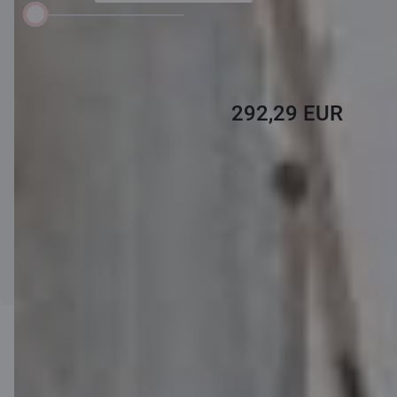
atmaksājamā
summa:
18 mēneši
120 mēneši
Ikmēneša
maksājums
292,29 EUR
Maksājumu
grafiks
Kalkulatora aprēķinam ir tikai informatīva nozīme, un katra klienta
situācija tiek izvērtēta individuāli.
Pieteikties