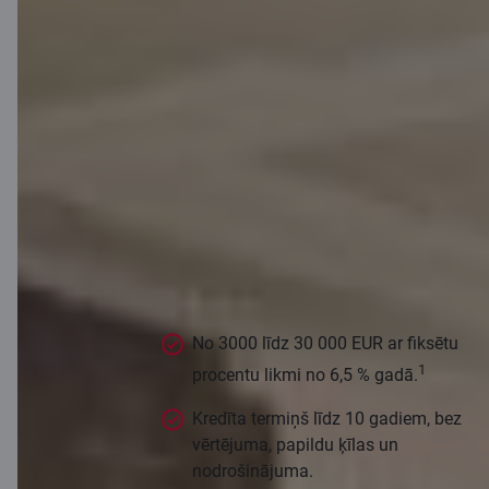
Kredīta
nosacījumi
No 3000 līdz 30 000 EUR ar fiksētu
1
procentu likmi no 6,5 % gadā.
Kredīta termiņš līdz 10 gadiem, bez
vērtējuma, papildu ķīlas un
nodrošinājuma.