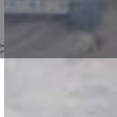
Valūtas kalkulators
Kalkulatori
Piekļūstamība
Lapas karte
Developers Portal
citadele.lt
citadele.ee
(PSD2)