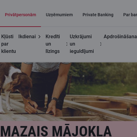
Privātpersonām
Uzņēmumiem
Private Banking
Par ba
Kļūsti
Ikdienai
Kredīti
Uzkrājumi
Apdrošināšana
Privātpersonām
Mazais mājokļa kredīts
par
un
un
klientu
līzings
ieguldījumi
MAZAIS MĀJOKĻA