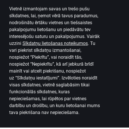
Vietnē izmantojam savas un trešo pušu
sīkdatnes, lai, ņemot vērā tavus paradumus,
nodrošinātu ērtāku vietnes un tiešsaistes
pakalpojumu lietošanu un piedāvātu tev
interesējošu saturu un pakalpojumus. Vairāk
uzzini
Sīkdatņu lietošanas noteikumos
.
Tu
vari piekrist sīkdatņu izmantošanai,
nospiežot “Piekrītu”, vai noraidīt tās,
nospiežot “Nepiekrītu”, kā arī jebkurā brīdī
mainīt vai atcelt piekrišanu, nospiežot
uz
“Sīkdatņu iestatījumi”.
Izvēloties noraidīt
visas sīkdatnes, vietnē saglabāsim tikai
funkcionālās sīkdatnes, kuras
nepieciešamas, lai rūpētos par vietnes
darbību un drošību, un kuru lietošanai mums
tava piekrišana nav nepieciešama.