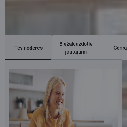
Biežāk uzdotie
Tev noderēs
Cenrā
jautājumi