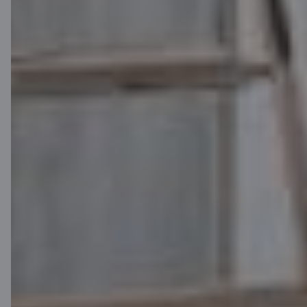
Piesakies un
noformē
attālināti
Piesakies tiešsaistē arī, ja neesi
Citadeles klients. Ērti noformē
aizdevuma līgumu internetbankā vai
mobilajā lietotnē un saņem naudu
2
kontā dažu minūšu laikā.
Pieteikties