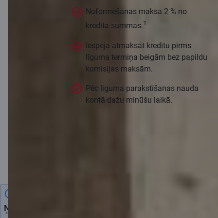
Noformēšanas maksa 2 % no
1
kredīta summas.
Iespēja atmaksāt kredītu pirms
līguma termiņa beigām bez papildu
komisijas maksām.
Pēc līguma parakstīšanas nauda
kontā dažu minūšu laikā.
Pieteikties
Ņem vērā!