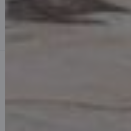
summa 7000 EUR, līguma termiņš 60 mēneši, komisijas maksa par
kredīta noformēšanu 140 EUR, gada procentu likme (GPL) ir 8,05 %,
kopējā summa, kas klientam jāmaksā par kredītu, ir 8438,60 EUR,
un veicamo maksājumu apmērs mēnesī ir 138,31 EUR. Aizņemies
atbildīgi, izvērtējot savas spējas atmaksāt aizdevumu.
2
Lai aizņemtos, tev ir jābūt vismaz 18 gadus vecam un tev ir jābūt
regulāriem, stabiliem un pierādāmiem ikmēneša ienākumiem.
Mobilā banka
Lejupielādē lietotni
Lejupielādē lietotni
Lietotne iOS un
Android ierīcēm
Sazinies ar mums
Kontakti
Klientu atbalsts