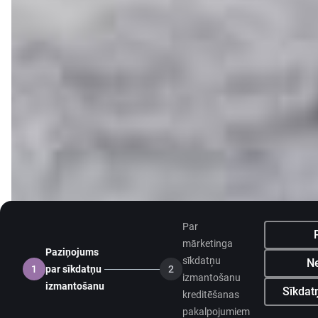
Par
mārketinga
Paziņojums
sīkdatņu
Ne
1
par sīkdatņu
2
izmantošanu
izmantošanu
Sīkdatņ
kreditēšanas
pakalpojumiem