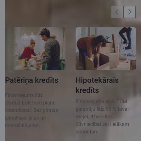
Vēl vairāk iespēju
Patēriņa kredīts
Hipotekārais
kredīts
Finansējums līdz
Finansējums ar ALTUM
25 000 EUR tavu plānu
garantiju līdz 95 % tavai
īstenošanai. Bez pirmās
mājai, dzīvoklim,
iemaksas, ķīlas un
būvniecībai vai lielākam
nodrošinājuma.
remontam.