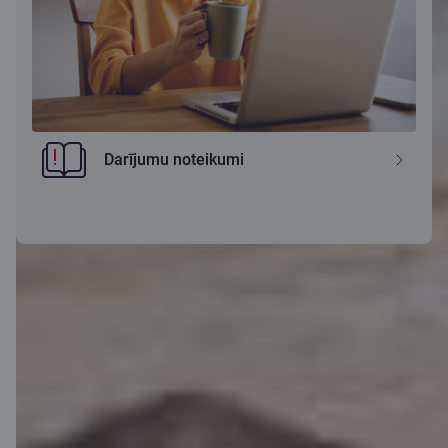
Darījumu noteikumi
1
Pieņemot, ka kredīta procentu likme ir 6,8 % gadā, kredīta kopējā