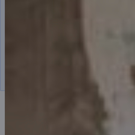
Kredīta pieteikumā no mērķu saraksta jāizvēlas:
Mājokļa iegāde un/vai remonts.
Remontdarbi/uzlabojumi jāveic tev vai tavai ģimenei
(vecāki, laulātais, bērns) piederošā īpašumā, un tam
jāatrodas Latvijas teritorijā.
6 mēnešu laikā, kopš līguma parakstīšanas brīža,
jāiesniedz darījumu apliecinoši dokumenti (čeki vai
rēķini kopā ar maksājuma uzdevumu) un/vai
fotogrāfijas pirms un pēc remontdarbiem, kā arī izdruka
no Zemesgrāmatas. To vari izdarīt, iesniedzot rīkojumu
internetbankā. Ja tas netiek izdarīts, procentu likmei
tiek piemēroti papildu 4 % (procenta punkti).