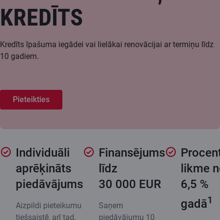
KREDĪTS
Kredīts īpašuma iegādei vai lielākai renovācijai ar termiņu līdz
10 gadiem.
Pieteikties
Individuāli
Finansējums
Procen
aprēķināts
līdz
likme 
piedāvājums
30 000 EUR
6,5 %
1
gadā
Aizpildi pieteikumu
Saņem
tiešsaistē, arī tad,
piedāvājumu 10