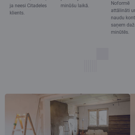
Noformē
ja neesi Citadeles
minūšu laikā.
attālināti u
klients.
naudu kon
saņem daž
minūtēs.