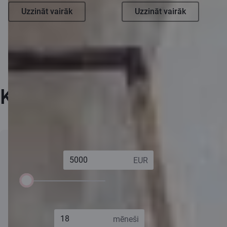
Uzzināt vairāk
Uzzināt vairāk
Kalkulators
Aizdevuma
Gada procentu
8,08 %
summa:
likme (GPL):
Komisijas
50,00 EUR
3000 EUR
30 000 EUR
maksa:
Procentu likme:
6,50 %
Termiņš:
Kopējā
5311,22 EUR