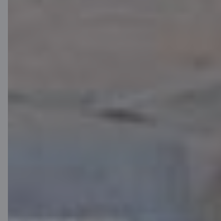
Citadele
Par banku
Mediju telpa
Karjera
Citadeles blogs
Noteikumi
Lietošanas noteikumi
Sīkdatņu iestatījumi
Personas datu apstrāde un aizsardzība
Noderīgi
Cenrādis privātpersonām
Cenrādis uzņēmumiem