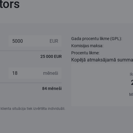
tors
Gada procentu likme (GPL):
Komisijas maksa:
Procentu likme:
25 000 EUR
Kopējā atmaksājamā summa
I
84 mēneši
M
ienta situācija tiek izvērtēta individuāli.