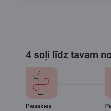
4 soļi līdz tavam n
Piesakies
Pa