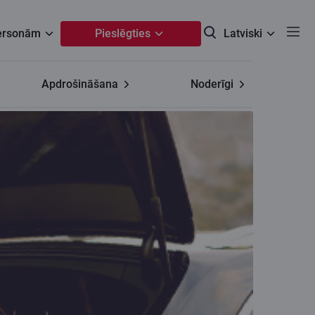
personām
Pieslēgties
Latviski
Apdrošināšana
Noderīgi