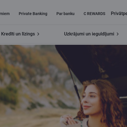
Privāt
miem
Private Banking
Par banku
C REWARDS
Kredīti un līzings
Uzkrājumi un ieguldījumi