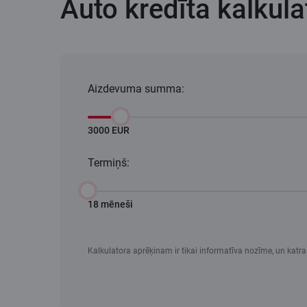
Auto kredīta kalkula
Aizdevuma summa:
3000 EUR
Termiņš:
18 mēneši
Kalkulatora aprēķinam ir tikai informatīva nozīme, un katra kl