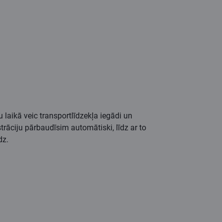
aikā veic transportlīdzekļa iegādi un
trāciju pārbaudīsim automātiski, līdz ar to
dz.