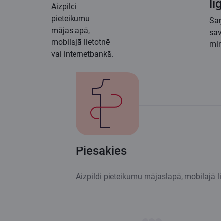
l
Aizpildi
pieteikumu
Sa
mājaslapā,
sav
mobilajā lietotnē
min
vai internetbankā.
Piesakies
Aizpildi pieteikumu mājaslapā, mobilajā li