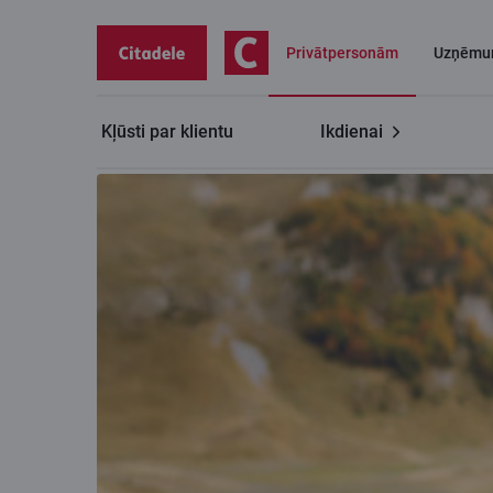
Privātpersonām
Uzņēmu
Kļūsti par klientu
Ikdienai
Privātpersonām
Auto kredīts