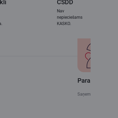
kli
CSDD
Nav
nepieciešams
a.
KASKO.
Paraksti līgu
Saņem naudu savā ko