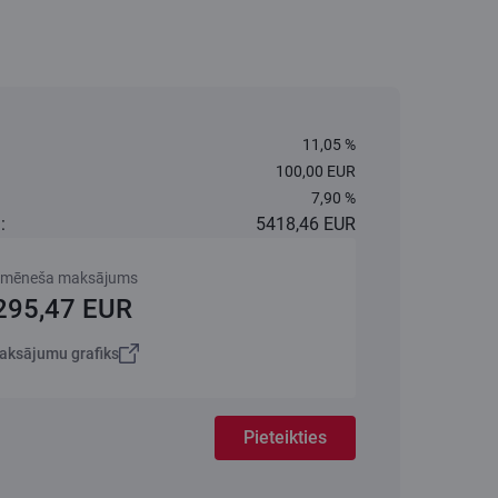
11,05 %
100,00 EUR
7,90 %
:
5418,46 EUR
kmēneša maksājums
295,47 EUR
aksājumu grafiks
Pieteikties