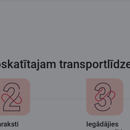
oskatītajam transportlīdz
raksti
Iegādājies