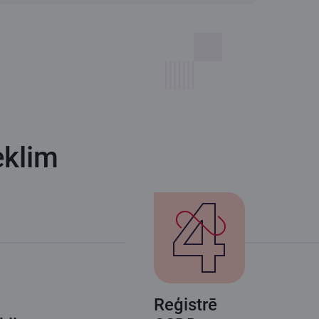
eklim
Reģistrē