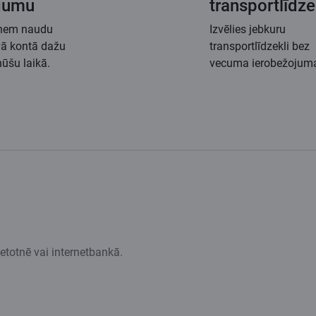
īgumu
transportlīdze
ņem naudu
Izvēlies jebkuru
ā kontā dažu
transportlīdzekli bez
ūšu laikā.
vecuma ierobežojum
etotnē vai internetbankā.