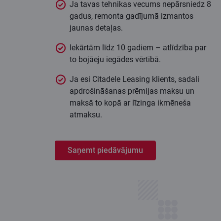
Ja tavas tehnikas vecums nepārsniedz 8
gadus, remonta gadījumā izmantos
jaunas detaļas.
Iekārtām līdz 10 gadiem – atlīdzība par
to bojāeju iegādes vērtībā.
Ja esi Citadele Leasing klients, sadali
apdrošināšanas prēmijas maksu un
maksā to kopā ar līzinga ikmēneša
atmaksu.
Saņemt piedāvājumu