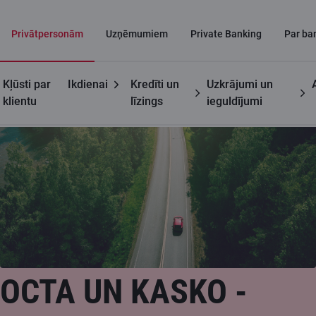
Privātpersonām
Uzņēmumiem
Private Banking
Par ba
Kļūsti par
Ikdienai
Kredīti un
Uzkrājumi un
Privātpersonām
Auto un tehnikas apdrošināšana
klientu
līzings
ieguldījumi
OCTA UN KASKO -