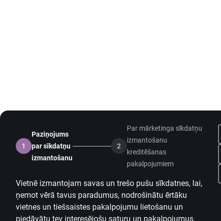
Par mārketinga sīkdatņu
Paziņojums
izmantošanu
1
par sīkdatņu
2
kreditēšanas
izmantošanu
pakalpojumiem
Vietnē izmantojam savas un trešo pušu sīkdatnes, lai,
ņemot vērā tavus paradumus, nodrošinātu ērtāku
vietnes un tiešsaistes pakalpojumu lietošanu un
piedāvātu tev interesējošu saturu un pakalpojumus.