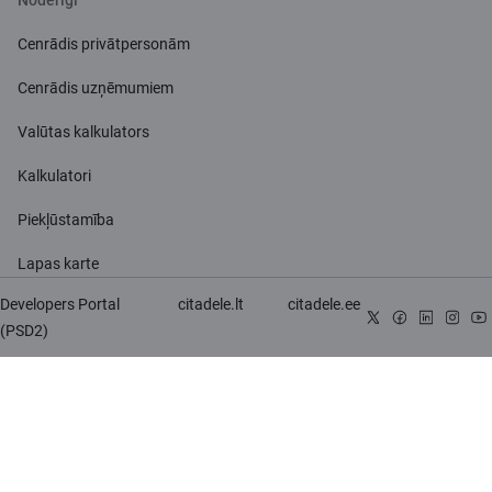
Cenrādis privātpersonām
Cenrādis uzņēmumiem
Valūtas kalkulators
Kalkulatori
Piekļūstamība
Lapas karte
Developers Portal
citadele.lt
citadele.ee
(PSD2)