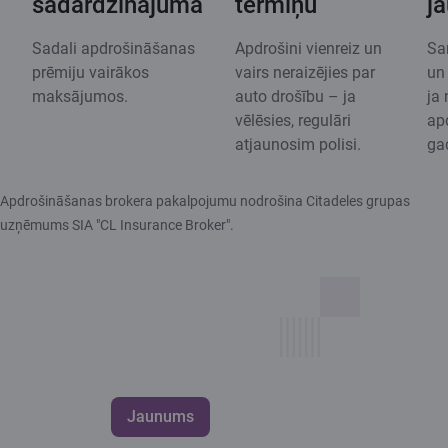
sadārdzinājuma
termiņu
j
Sadali apdrošināšanas
Apdrošini vienreiz un
Sa
prēmiju vairākos
vairs neraizējies par
un 
maksājumos.
auto drošību – ja
ja 
vēlēsies, regulāri
ap
atjaunosim polisi.
ga
Apdrošināšanas brokera pakalpojumu nodrošina Citadeles grupas
uzņēmums SIA "CL Insurance Broker".
Jaunums