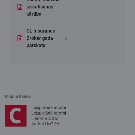
izskatīšanas
kārtība
CL Insurance
Broker gada
pārskats
Mobilā banka
Lejupielādē lietotni
Lejupielādē lietotni
Lietotne iOS un
Android ierīcēm