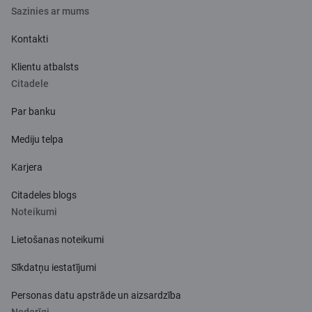
Sazinies ar mums
Kontakti
Klientu atbalsts
Citadele
Par banku
Mediju telpa
Karjera
Citadeles blogs
Noteikumi
Lietošanas noteikumi
Sīkdatņu iestatījumi
Personas datu apstrāde un aizsardzība
Noderīgi