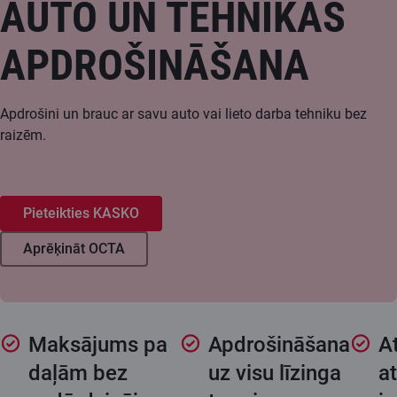
AUTO UN TEHNIKAS
APDROŠINĀŠANA
Apdrošini un brauc ar savu auto vai lieto darba tehniku bez
raizēm.
Pieteikties KASKO
Aprēķināt OCTA
Maksājums pa
Apdrošināšana
A
daļām bez
uz visu līzinga
at