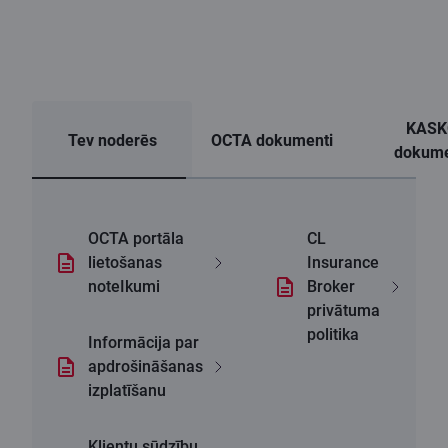
KASK
Tev noderēs
OCTA dokumenti
dokume
OCTA portāla
CL
lietošanas
Insurance
noteIkumi
Broker
privātuma
politika
Informācija par
apdrošināšanas
izplatīšanu
Klientu sūdzību