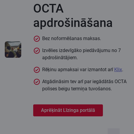
OCTA
apdrošināšana
Bez noformēšanas maksas.
Izvēlies izdevīgāko piedāvājumu no 7
apdrošinātājiem.
Rēķinu apmaksai var izmantot arī
Klix
.
Atgādināsim tev arī par iegādātās OCTA
polises beigu termiņa tuvošanos.
Aprēķināt Līzinga portālā