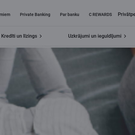
Privāt
miem
Private Banking
Par banku
C REWARDS
Kredīti un līzings
Uzkrājumi un ieguldījumi