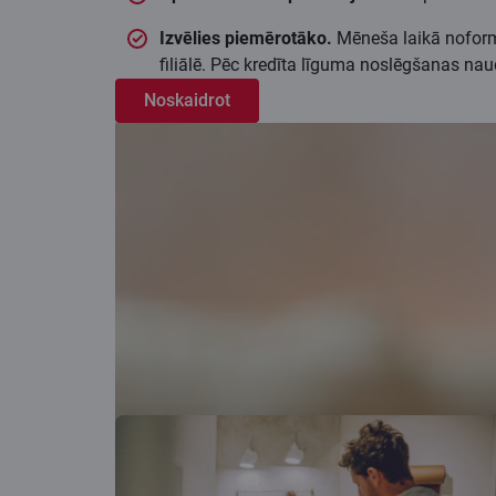
Izvēlies piemērotāko.
Mēneša laikā noformē
filiālē. Pēc kredīta līguma noslēgšanas n
Noskaidrot
Vēl vairāk iespēju