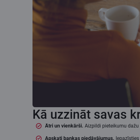
Kā uzzināt savas kr
Ātri un vienkārši.
Aizpildi pieteikumu dažu 
Apskati bankas piedāvājumus.
Iepazīsties