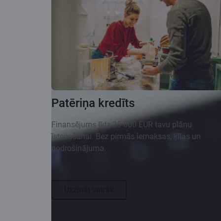
Patēriņa kredīts
Finansējums līdz 25 000 EUR tavu plānu
īstenošanai. Bez pirmās iemaksas, ķīlas un
nodrošinājuma.
Uzzināt vairāk