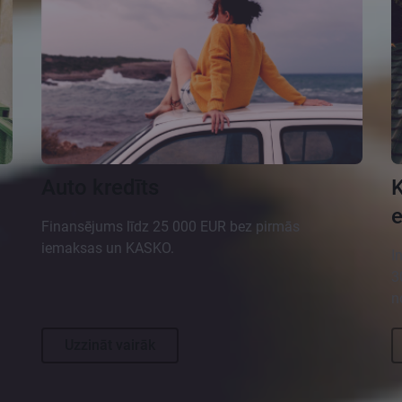
Auto kredīts
K
e
Finansējums līdz 25 000 EUR bez pirmās
iemaksas un KASKO.
I
3
n
Uzzināt vairāk