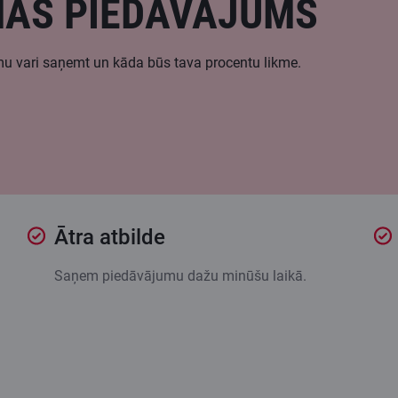
NAS PIEDĀVĀJUMS
umu vari saņemt un kāda būs tava procentu likme.
Ātra atbilde
Saņem piedāvājumu dažu minūšu laikā.