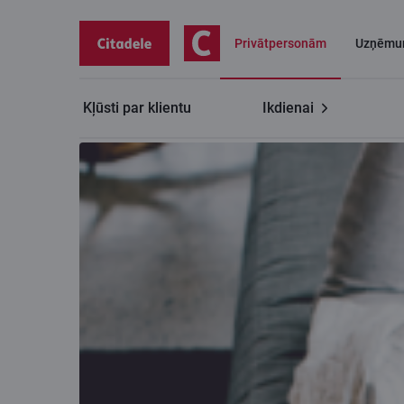
Privātpersonām
Uzņēmu
Kļūsti par klientu
Ikdienai
Privātpersonām
Tavs kreditēšanas piedāvājums