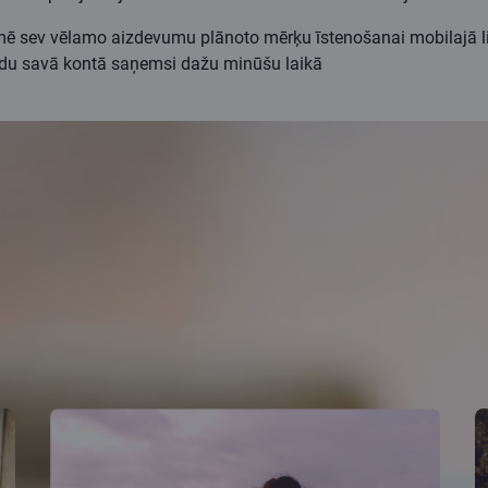
 sev vēlamo aizdevumu plānoto mērķu īstenošanai mobilajā liet
audu savā kontā saņemsi dažu minūšu laikā