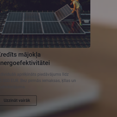
redīts mājokļa
nergoefektivitātei
ndividuāli aprēķināts piedāvājums līdz
0 000 EUR. Bez pirmās iemaksas, ķīlas un
odrošinājuma.
Uzzināt vairāk