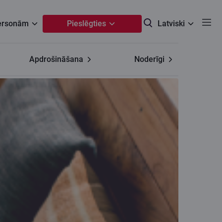
personām
Pieslēgties
Latviski
Apdrošināšana
Noderīgi