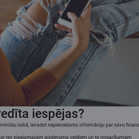
edīta iespējas?
minūšu laikā, ievadot nepieciešamo informāciju par savu finansi
 ar tev pieejamajiem aizdevuma veidiem un to nosacījumiem