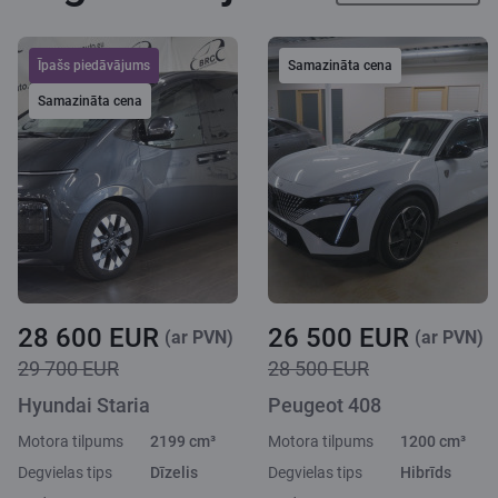
Īpašs piedāvājums
Samazināta cena
Samazināta cena
28 600 EUR
26 500 EUR
(ar PVN)
(ar PVN)
29 700 EUR
28 500 EUR
Hyundai Staria
Peugeot 408
Motora tilpums
2199 cm³
Motora tilpums
1200 cm³
Degvielas tips
Dīzelis
Degvielas tips
Hibrīds