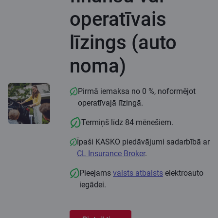
operatīvais
līzings (auto
noma)
Pirmā iemaksa no 0 %, noformējot
operatīvajā līzingā.
Termiņš līdz 84 mēnešiem.
Īpaši KASKO piedāvājumi sadarbībā ar
CL Insurance Broker
.
Pieejams
valsts atbalsts
elektroauto
iegādei.