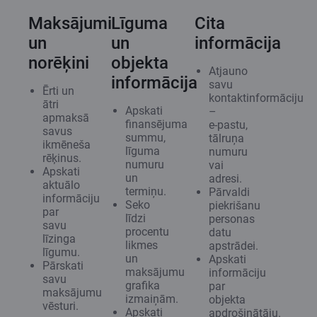
Maksājumi
Līguma
Cita
un
un
informācija
norēķini
objekta
Atjauno
informācija
savu
Ērti un
kontaktinformāciju
ātri
Apskati
–
apmaksā
finansējuma
e‑pastu,
savus
summu,
tālruņa
ikmēneša
līguma
numuru
rēķinus.
numuru
vai
Apskati
un
adresi.
aktuālo
termiņu.
Pārvaldi
informāciju
Seko
piekrišanu
par
līdzi
personas
savu
procentu
datu
līzinga
likmes
apstrādei.
līgumu.
un
Apskati
Pārskati
maksājumu
informāciju
savu
grafika
par
maksājumu
izmaiņām.
objekta
vēsturi.
Apskati
apdrošinātāju.