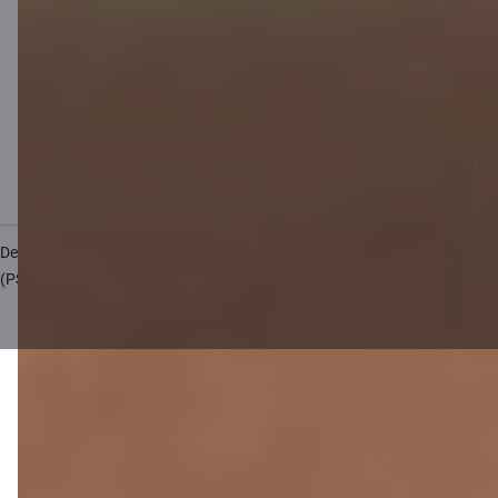
Cenrādis uzņēmumiem
Valūtas kalkulators
Kalkulatori
Piekļūstamība
Lapas karte
Developers Portal
citadele.lt
citadele.ee
(PSD2)