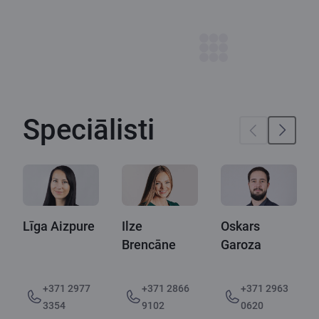
Speciālisti
Līga Aizpure
Ilze
Oskars
Brencāne
Garoza
+371 2866
+371 2963
+371 2977
9102
0620
3354