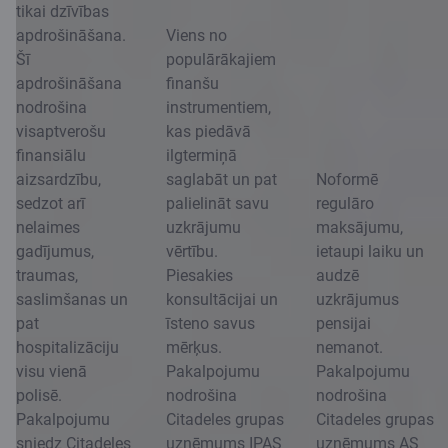
tikai dzīvības
apdrošināšana.
Viens no
Šī
populārākajiem
apdrošināšana
finanšu
nodrošina
instrumentiem,
visaptverošu
kas piedāvā
finansiālu
ilgtermiņā
aizsardzību,
saglabāt un pat
Noformē
sedzot arī
palielināt savu
regulāro
nelaimes
uzkrājumu
maksājumu,
gadījumus,
vērtību.
ietaupi laiku un
traumas,
Piesakies
audzē
saslimšanas un
konsultācijai un
uzkrājumus
pat
īsteno savus
pensijai
hospitalizāciju
mērķus.
nemanot.
visu vienā
Pakalpojumu
Pakalpojumu
polisē.
nodrošina
nodrošina
Pakalpojumu
Citadeles grupas
Citadeles grupas
sniedz Citadeles
uzņēmums IPAS
uzņēmums AS