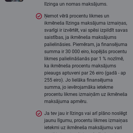
līzinga un nomas maksājums.
Ņemot vērā procentu likmes un
ikmēneša līzinga maksājuma izmaiņas,
svarīgi ir izvērtēt, vai spēsi izpildīt savas
saistības, ja ikmēneša maksājums
palielināsies. Piemēram, ja finansējuma
summa ir 30 000 eiro, kopējās procentu
likmes palielināšanās par 1 % nozīmē,
ka ikmēneša procentu maksājums
pieaugs aptuveni par 26 eiro (gadā - ap
255 eiro). Jo lielāka finansējuma
summa, jo ievērojamāka ietekme
procentu likmes izmaiņām uz ikmēneša
maksājuma apmēru.
Ja tev jau ir līzings vai arī plāno noslēgt
jaunu līgumu, procentu likmes izmaiņas
ietekmi uz ikmēneša maksājumu vari