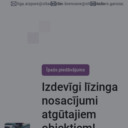
ilze.brencane@citadele.lv
oskars.garoza@ci
liga.aizpure@citadele.lv
Īpašs piedāvājums
Izdevīgi līzinga
nosacījumi
atgūtajiem