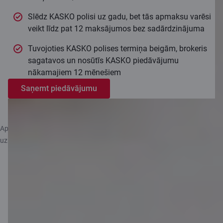
Slēdz KASKO polisi uz gadu, bet tās apmaksu varēsi
veikt līdz pat 12 maksājumos bez sadārdzinājuma
Tuvojoties KASKO polises termiņa beigām, brokeris
sagatavos un nosūtīs KASKO piedāvājumu
nākamajiem 12 mēnešiem
Saņemt piedāvājumu
Apdrošināšanas piedāvājums ir sadarbībā ar Citadeles grupas
uzņēmumu SIA “CL Insurance Broker”.