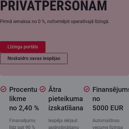
PRIVĀTPERSONĀM
Pirmā iemaksa no 0 %, noformējot operatīvajā līzingā.
Līzinga portāls
Noskaidro savas iespējas
Procentu
Ātra
Finansējum
likme
pieteikuma
no
no 2,40 %
izskatīšana
5000 EUR
Finansējums
Iespēja iekļaut
Automašīnas
līdz pat 90 %
apdrošināšanu
vecums līzinga