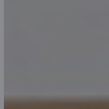
Kontakti
Klientu atbalsts
Citadele
Par banku
Mediju telpa
Karjera
Citadeles blogs
Noteikumi
Lietošanas noteikumi
Sīkdatņu iestatījumi
Personas datu apstrāde un aizsardzība
Noderīgi
Cenrādis privātpersonām