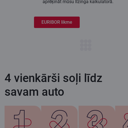
aprēķināt mūsu līzinga kalkulatorā.
EURIBOR likme
4 vienkārši soļi līdz
savam auto