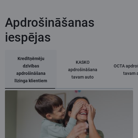
Apdrošināšanas
iespējas
Kredītņēmēju
KASKO
dzīvības
OCTA apdro
apdrošināšana
apdrošināšana
tavam 
tavam auto
līzinga klientiem