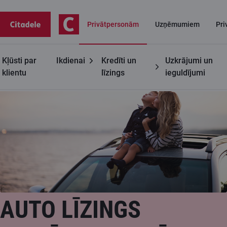
Privātpersonām
Uzņēmumiem
Pri
Kļūsti par
Ikdienai
Kredīti un
Uzkrājumi un
Privātpersonām
Auto līzings
klientu
līzings
ieguldījumi
AUTO LĪZINGS