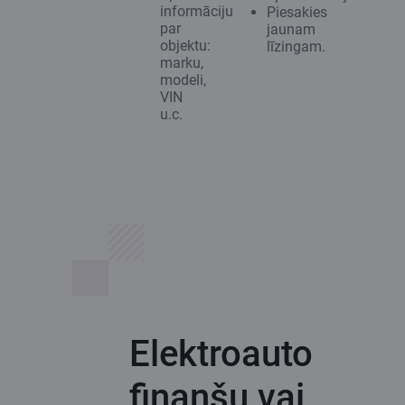
informāciju
Piesakies
par
jaunam
objektu:
līzingam.
marku,
modeli,
VIN
u.c.
Elektroauto
finanšu vai