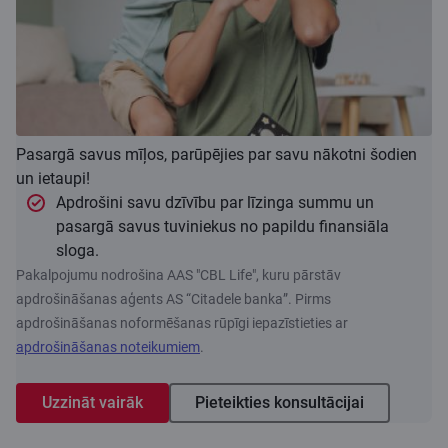
Pasargā savus mīļos, parūpējies par savu nākotni šodien
un ietaupi!
Apdrošini savu dzīvību par līzinga summu un
pasargā savus tuviniekus no papildu finansiāla
sloga.
Pakalpojumu nodrošina AAS "CBL Life", kuru pārstāv
apdrošināšanas aģents AS “Citadele banka”. Pirms
apdrošināšanas noformēšanas rūpīgi iepazīstieties ar
apdrošināšanas noteikumiem
.
Uzzināt vairāk
Pieteikties konsultācijai