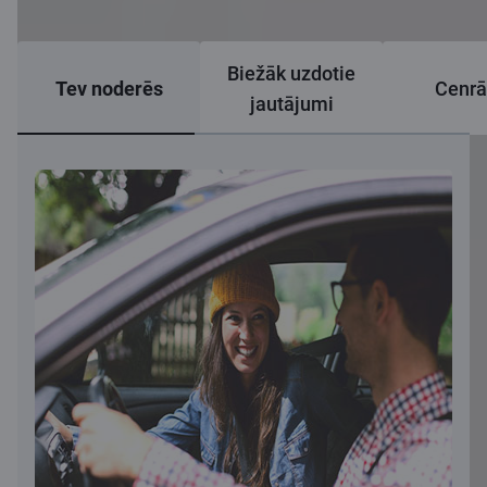
Biežāk uzdotie
Tev noderēs
Cenrā
jautājumi