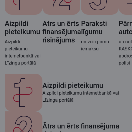
Aizpildi
Ātrs un ērts
Paraksti
Pārr
pieteikumu
finansējuma
līgumu
aut
risinājums
Aizpildi
un veic pirmo
un no
pieteikumu
iemaksu
KASK
internetbankā vai
apdro
Līzinga portālā
polisi
Aizpildi pieteikumu
Aizpildi pieteikumu internetbankā vai
Līzinga portālā
Ātrs un ērts finansējuma