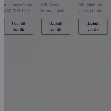
meitasuzņēmums
CBL Asset
CBL Atklātais
AAS “CBL Life”.
Management.
pensiju fonds.
Uzzināt
Uzzināt
Uzzināt
vairāk
vairāk
vairāk
Mobilā banka
Lejupielādē lietotni
Lejupielādē lietotni
Lietotne iOS un
Android ierīcēm
Sazinies ar mums