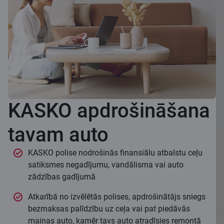
KASKO apdrošināšana
tavam auto
KASKO polise nodrošinās finansiālu atbalstu ceļu
satiksmes negadījumu, vandālisma vai auto
zādzības gadījumā
Atkarībā no izvēlētās polises, apdrošinātājs sniegs
bezmaksas palīdzību uz ceļa vai pat piedāvās
maiņas auto, kamēr tavs auto atradīsies remontā