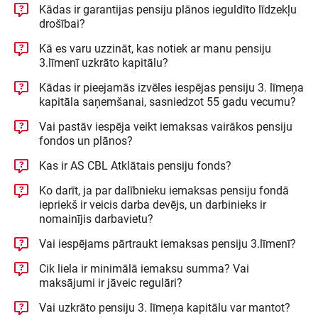
Kādas ir garantijas pensiju plānos ieguldīto līdzekļu
drošībai?
Kā es varu uzzināt, kas notiek ar manu pensiju
3.līmenī uzkrāto kapitālu?
Kādas ir pieejamās izvēles iespējas pensiju 3. līmeņa
kapitāla saņemšanai, sasniedzot 55 gadu vecumu?
Vai pastāv iespēja veikt iemaksas vairākos pensiju
fondos un plānos?
Kas ir AS CBL Atklātais pensiju fonds?
Ko darīt, ja par dalībnieku iemaksas pensiju fondā
iepriekš ir veicis darba devējs, un darbinieks ir
nomainījis darbavietu?
Vai iespējams pārtraukt iemaksas pensiju 3.līmenī?
Cik liela ir minimālā iemaksu summa? Vai
maksājumi ir jāveic regulāri?
Vai uzkrāto pensiju 3. līmeņa kapitālu var mantot?