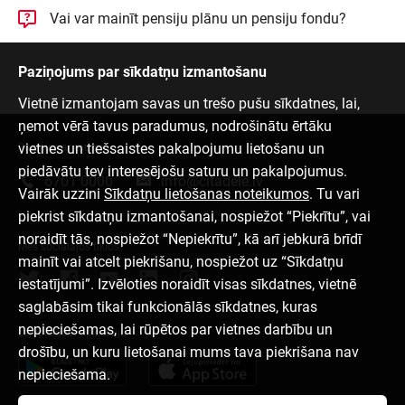
Vai var mainīt pensiju plānu un pensiju fondu?
Paziņojums par sīkdatņu izmantošanu
Vietnē izmantojam savas un trešo pušu sīkdatnes, lai,
ņemot vērā tavus paradumus, nodrošinātu ērtāku
vietnes un tiešsaistes pakalpojumu lietošanu un
Sazinies ar mums
piedāvātu tev interesējošu saturu un pakalpojumus.
6701 0000
info@citadele.lv
Vairāk uzzini
Sīkdatņu lietošanas noteikumos
. Tu vari
piekrist sīkdatņu izmantošanai, nospiežot “Piekrītu”, vai
noraidīt tās, nospiežot “Nepiekrītu”, kā arī jebkurā brīdī
Mēs sociālajos tīklos
mainīt vai atcelt piekrišanu, nospiežot uz “Sīkdatņu
iestatījumi”. Izvēloties noraidīt visas sīkdatnes, vietnē
saglabāsim tikai funkcionālās sīkdatnes, kuras
nepieciešamas, lai rūpētos par vietnes darbību un
Lejupielādēt aplikāciju
drošību, un kuru lietošanai mums tava piekrišana nav
nepieciešama.