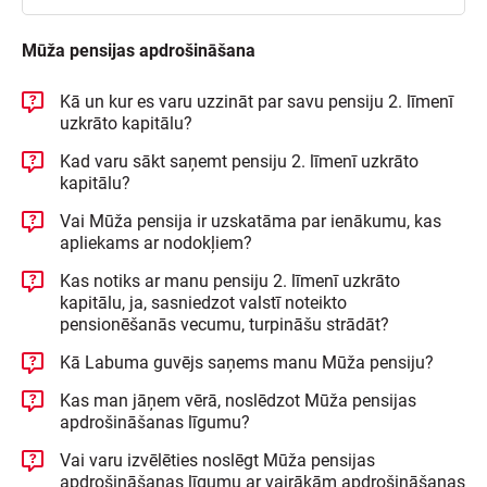
Mūža pensijas apdrošināšana
Kā un kur es varu uzzināt par savu pensiju 2. līmenī
uzkrāto kapitālu?
Kad varu sākt saņemt pensiju 2. līmenī uzkrāto
kapitālu?
Vai Mūža pensija ir uzskatāma par ienākumu, kas
apliekams ar nodokļiem?
Kas notiks ar manu pensiju 2. līmenī uzkrāto
kapitālu, ja, sasniedzot valstī noteikto
pensionēšanās vecumu, turpināšu strādāt?
Kā Labuma guvējs saņems manu Mūža pensiju?
Kas man jāņem vērā, noslēdzot Mūža pensijas
apdrošināšanas līgumu?
Vai varu izvēlēties noslēgt Mūža pensijas
apdrošināšanas līgumu ar vairākām apdrošināšanas