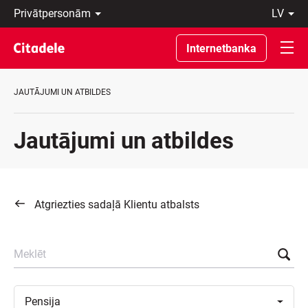
Privātpersonām
lv
Uzņēmumiem
Latviski
Private
По-
Internetbanka
Banking
русски
Par
In
banku
English
JAUTĀJUMI UN ATBILDES
C
REWARDS
Jautājumi un atbildes
Atgriezties sadaļā Klientu atbalsts
Meklēt
Toggle
Pensija