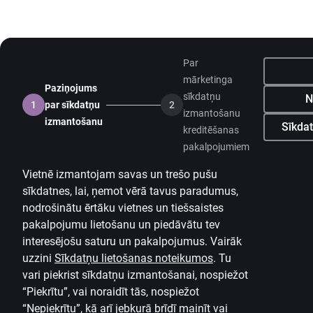
Par
mārketinga
Paziņojums
sīkdatņu
N
1
par sīkdatņu
2
izmantošanu
izmantošanu
Sīkdat
kreditēšanas
pakalpojumiem
Vietnē izmantojam savas un trešo pušu
sīkdatnes, lai, ņemot vērā tavus paradumus,
nodrošinātu ērtāku vietnes un tiešsaistes
pakalpojumu lietošanu un piedāvātu tev
interesējošu saturu un pakalpojumus. Vairāk
uzzini
Sīkdatņu lietošanas noteikumos
.
Tu
vari piekrist sīkdatņu izmantošanai, nospiežot
“Piekrītu”, vai noraidīt tās, nospiežot
“Nepiekrītu”, kā arī jebkurā brīdī mainīt vai