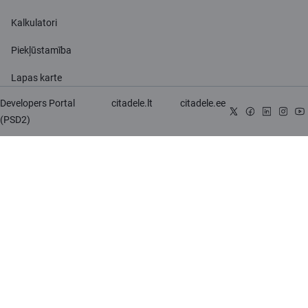
Kalkulatori
Piekļūstamība
Lapas karte
Developers Portal
citadele.lt
citadele.ee
(PSD2)