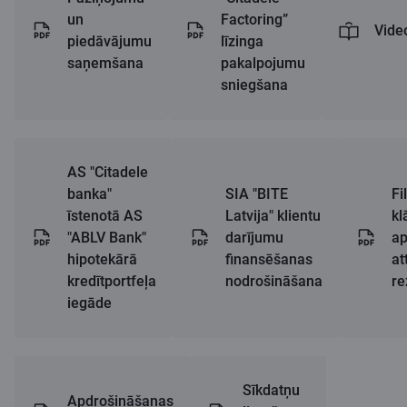
un
Factoring”
Vide
piedāvājumu
līzinga
saņemšana
pakalpojumu
sniegšana
AS "Citadele
banka"
SIA "BITE
Fi
īstenotā AS
Latvija" klientu
kl
"ABLV Bank"
darījumu
a
hipotekārā
finansēšanas
at
kredītportfeļa
nodrošināšana
re
iegāde
Sīkdatņu
Apdrošināšanas