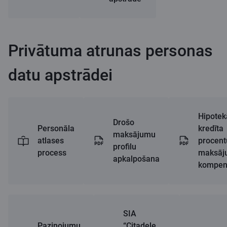
Privātuma atrunas personas
datu apstrādei
Hipotek
Drošo
Personāla
kredīta
maksājumu
atlases
procent
profilu
process
maksāj
apkalpošana
kompen
SIA
Paziņojumu
“Citadele