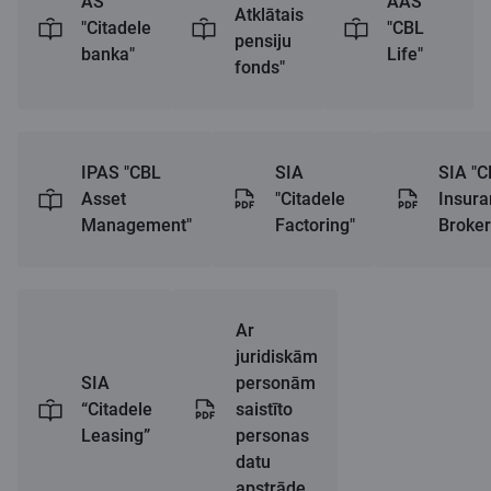
AS
AAS
Atklātais
"Citadele
"CBL
pensiju
banka"
Life"
fonds"
IPAS "CBL
SIA
SIA "C
Asset
"Citadele
Insura
Management"
Factoring"
Broker
Ar
juridiskām
SIA
personām
“Citadele
saistīto
Leasing”
personas
datu
apstrāde