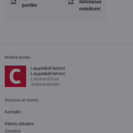
lietošanas
portāls
noteikumi
Mobilā banka
Lejupielādē lietotni
Lejupielādē lietotni
Lietotne iOS un
Android ierīcēm
Sazinies ar mums
Kontakti
Klientu atbalsts
Citadele