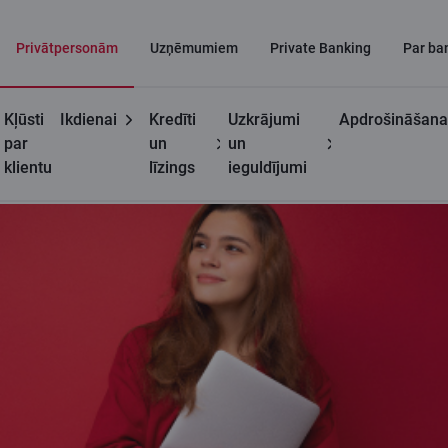
Privātpersonām
Uzņēmumiem
Private Banking
Par ba
Kļūsti
Ikdienai
Kredīti
Uzkrājumi
Apdrošināšana
Noderīgi
Personas datu apstrāde un aizsardzība
par
un
un
klientu
līzings
ieguldījumi