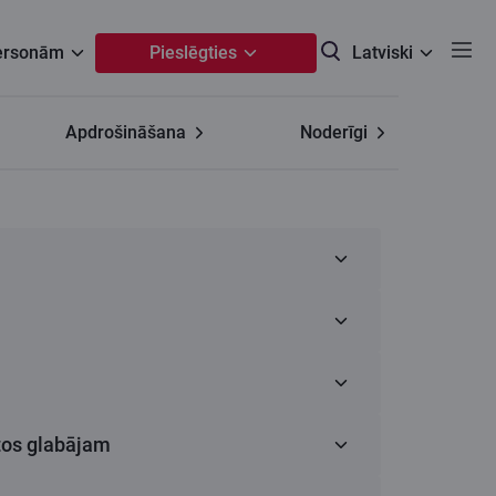
personām
Pieslēgties
Latviski
Apdrošināšana
Noderīgi
vu privātumu. Tavs privātums mums ir svarīgs,
a, reģistrēšana, glabāšana, aplūkošana,
ana un ne tikai.
u. Tu mums uztici šo informāciju, lai saņemtu
, Rīga, Latvija, LV-1010.
tos glabājam
rakstot uz e-pasta adresi
life@cbl.lv
vai