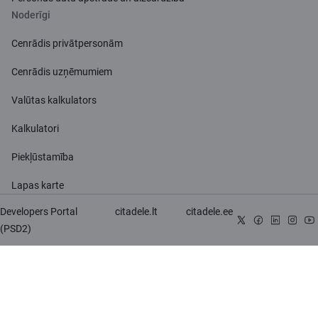
Noderīgi
Cenrādis privātpersonām
Cenrādis uzņēmumiem
Valūtas kalkulators
Kalkulatori
Piekļūstamība
Lapas karte
Developers Portal
citadele.lt
citadele.ee
(PSD2)