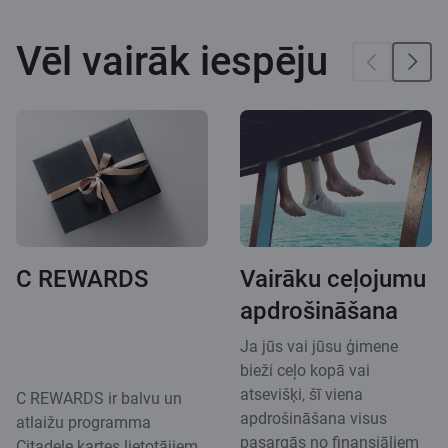
Vēl vairāk iespēju
C REWARDS
Vairāku ceļojumu
apdrošināšana
Ja jūs vai jūsu ģimene
bieži ceļo kopā vai
atsevišķi, šī viena
C REWARDS ir balvu un
apdrošināšana visus
atlaižu programma
pasargās no finansiāliem
Citadele kartes lietotājiem.