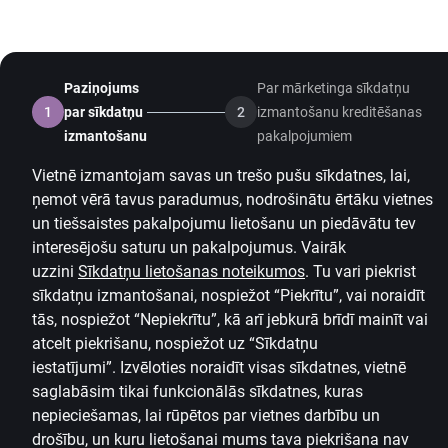
Paziņojums
Par mārketinga sīkdatņu
1
par sīkdatņu
2
izmantošanu kreditēšanas
izmantošanu
pakalpojumiem
Vietnē izmantojam savas un trešo pušu sīkdatnes, lai,
ņemot vērā tavus paradumus, nodrošinātu ērtāku vietnes
un tiešsaistes pakalpojumu lietošanu un piedāvātu tev
interesējošu saturu un pakalpojumus. Vairāk
uzzini
Sīkdatņu lietošanas noteikumos
.
Tu vari piekrist
sīkdatņu izmantošanai, nospiežot “Piekrītu”, vai noraidīt
tās, nospiežot “Nepiekrītu”, kā arī jebkurā brīdī mainīt vai
atcelt piekrišanu, nospiežot uz
“Sīkdatņu
iestatījumi”.
Izvēloties noraidīt visas sīkdatnes, vietnē
saglabāsim tikai funkcionālās sīkdatnes, kuras
nepieciešamas, lai rūpētos par vietnes darbību un
drošību, un kuru lietošanai mums tava piekrišana nav