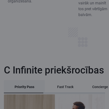
organizēšanā.
vairāk un mainīt
tos pret vērtīgām
balvām.
C Infinite priekšrocības
Priority Pass
Fast Track
Concierge 