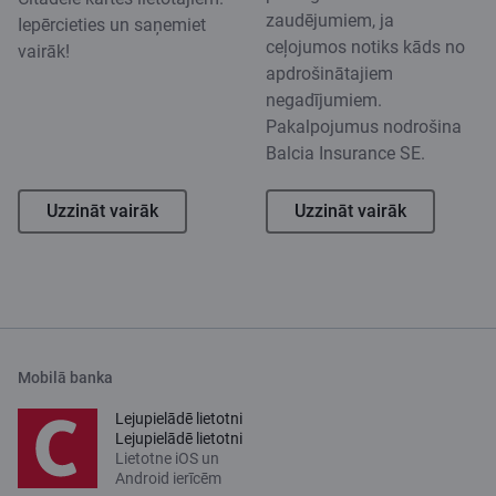
zaudējumiem, ja
Iepērcieties un saņemiet
ceļojumos notiks kāds no
vairāk!
apdrošinātajiem
negadījumiem.
Pakalpojumus nodrošina
Balcia Insurance SE.
Uzzināt vairāk
Uzzināt vairāk
Mobilā banka
Lejupielādē lietotni
Lejupielādē lietotni
Lietotne iOS un
Android ierīcēm