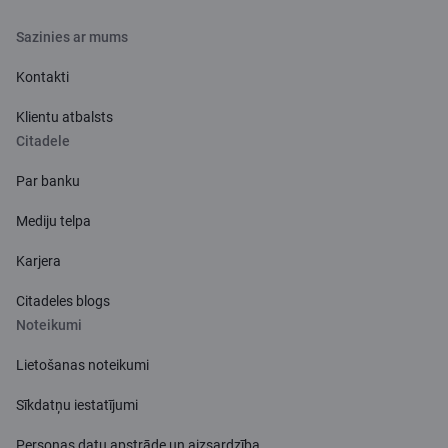
Sazinies ar mums
Kontakti
Klientu atbalsts
Citadele
Par banku
Mediju telpa
Karjera
Citadeles blogs
Noteikumi
Lietošanas noteikumi
Sīkdatņu iestatījumi
Personas datu apstrāde un aizsardzība