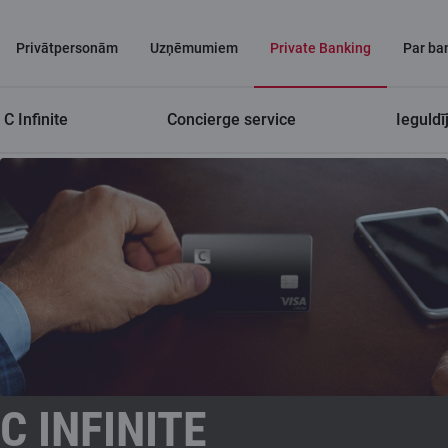
Privātpersonām
Uzņēmumiem
Private Banking
Par ba
C Infinite
Concierge service
Ieguldī
Private Banking
C Infinite
C INFINITE