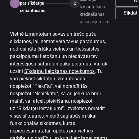
Ne
1
par sīkdatņu
2
izmantošanu
izmantošanu
Sīkdatņ
kreditēšanas
pakalpojumiem
Vietnē izmantojam savas un trešo pušu
sīkdatnes, lai, ņemot vērā tavus paradumus,
nodrošinātu ērtāku vietnes un tiešsaistes
pakalpojumu lietošanu un piedāvātu tev
interesējošu saturu un pakalpojumus. Vairāk
uzzini
Sīkdatņu lietošanas noteikumos
.
Tu
vari piekrist sīkdatņu izmantošanai,
nospiežot “Piekrītu”, vai noraidīt tās,
nospiežot “Nepiekrītu”, kā arī jebkurā brīdī
mainīt vai atcelt piekrišanu, nospiežot
uz
“Sīkdatņu iestatījumi”.
Izvēloties noraidīt
visas sīkdatnes, vietnē saglabāsim tikai
funkcionālās sīkdatnes, kuras
nepieciešamas, lai rūpētos par vietnes
darbību un drošību, un kuru lietošanai mums