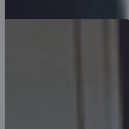
Esošajiem klientiem
Pasūti jauno C karti mobilajā lietotnē
vai internetbankā.
Lietotne
Internetbanka