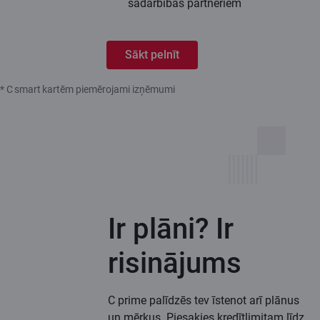
sadarbības partneriem
Sākt pelnīt
* C smart kartēm piemērojami izņēmumi
Ir plāni? Ir
risinājums
C prime palīdzēs tev īstenot arī plānus
un mērķus. Piesakies kredītlimitam līdz