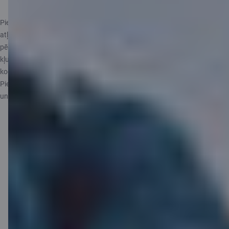
Piedāvājums neattiecas uz klientiem un draugiem ar termiņuzturēšanās
atļauju, ar darba vīzu un uz ārvalstu studentiem, kā arī draugiem, kuri
pēdējo 6 mēnešu laikā ir bijuši Citadeles klienti un/vai jau iepriekš nav
kļuvuši par Citadeles klientu, izmantojot piedāvājuma “Atved draugu”
kodu.
Piedāvājums nav spēkā arī, ja Tev ir C airBaltic un/vai C Infinite kartes
un/vai Tavs draugs piesakās C airBaltic un/vai C Infinite kartei.
Karte par
puscenu? Jā!