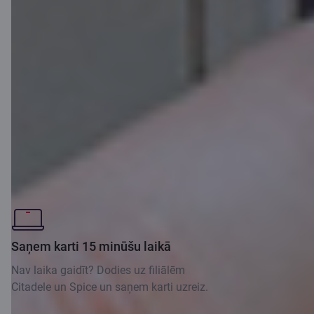
Citi pieteikšanās veidi
Fi
Saņem karti 15 minūšu laikā
Pi
Nav laika gaidīt? Dodies uz filiālēm
Citadele un Spice un saņem karti uzreiz.