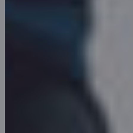
Click to Pay
Starptautiski atzīta maksājumu
funkcionalitāte, kas ļauj ērti un
droši norēķināties internetā bez
atkārtotas karšu datu ievades.
Click to Pay pieejams arī C kartēm
un to atbalsta daudzi tiešsaistes
veikali visā pasaulē.
Uzzināt vairāk