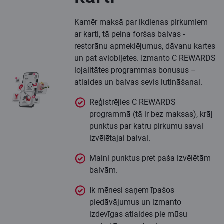
Kamēr maksā par ikdienas pirkumiem
ar karti, tā pelna foršas balvas -
restorānu apmeklējumus, dāvanu kartes
un pat aviobiļetes. Izmanto C REWARDS
lojalitātes programmas bonusus –
atlaides un balvas sevis lutināšanai.
Reģistrējies C REWARDS
programmā (tā ir bez maksas), krāj
punktus par katru pirkumu savai
izvēlētajai balvai.
Maini punktus pret paša izvēlētām
balvām.
Ik mēnesi saņem īpašos
piedāvājumus un izmanto
izdevīgas atlaides pie mūsu