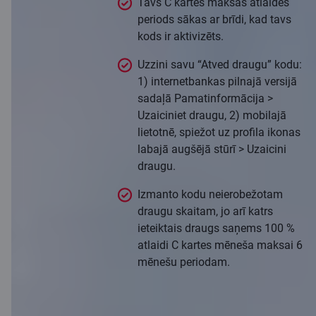
Tavs C kartes maksas atlaides
periods sākas ar brīdi, kad tavs
kods ir aktivizēts.
Uzzini savu “Atved draugu” kodu:
1) internetbankas pilnajā versijā
sadaļā Pamatinformācija >
Uzaiciniet draugu, 2) mobilajā
lietotnē, spiežot uz profila ikonas
labajā augšējā stūrī > Uzaicini
draugu.
Izmanto kodu neierobežotam
draugu skaitam, jo arī katrs
ieteiktais draugs saņems 100 %
atlaidi C kartes mēneša maksai 6
mēnešu periodam.
Uzzināt vairāk