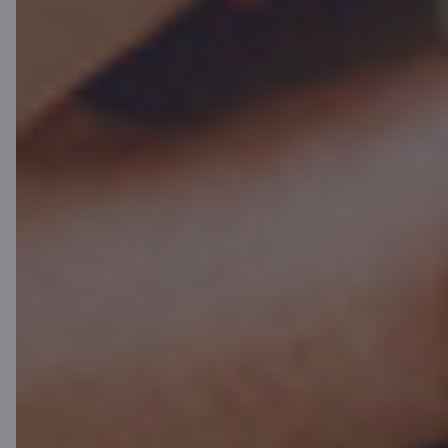
Mobilā banka
Lejupielādē lietotni
Lejupielādē lietotni
Lietotne iOS un
Android ierīcēm
Sazinies ar mums
Kontakti
Klientu atbalsts
Citadele
Par banku
Mediju telpa
Karjera
Citadeles blogs
Noteikumi