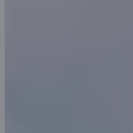
Priority Pass
Izmanto privilēģijas, ko sniedz
Priority Pass – apmeklē vairāk
nekā 1900 biznesa atpūtas telpas
vairāk nekā 500 pilsētās 145
valstīs. Tā ir lieliska vieta, kur
atpūsties vai strādāt, pirms
izlidošanas baudot uzkodas un
atspirdzinošus dzērienus.
Vairāk par Priority Pass