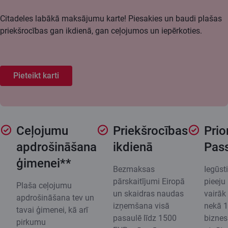
Citadeles labākā maksājumu karte! Piesakies un baudi plašas
priekšrocības gan ikdienā, gan ceļojumos un iepērkoties.
Pieteikt karti
Ceļojumu
Priekšrocības
Prio
apdrošināšana
ikdienā
Pas
ģimenei**
Bezmaksas
Iegūsti
pārskaitījumi Eiropā
pieeju
Plaša ceļojumu
un skaidras naudas
vairāk
apdrošināšana tev un
izņemšana visā
nekā 
tavai ģimenei, kā arī
pasaulē līdz 1500
bizne
pirkumu