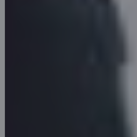
Piesakies C kartei,
nenākot uz filiāli
Piesakies attālināti un kļūsti par Citadeles klientu 7
minūtēs.
Internetbanku un digitālos pakalpojumus varēsi izmantot
uzreiz.
Karti saņemsi pa pastu 3–5 darba dienu laikā.
Lejupielādēt lietotni