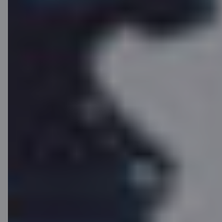
gredzens
Vēlies maksāt stilīgi? Tikai C karšu
lietotājiem pieejams maksājumu
gredzens – elegants un neparasts
maksājumu rīks! Pasūti gredzenu
C REWARDS mājaslapā
vai saņem uzreiz
filiālē "Citadele".
Uzzināt vairāk