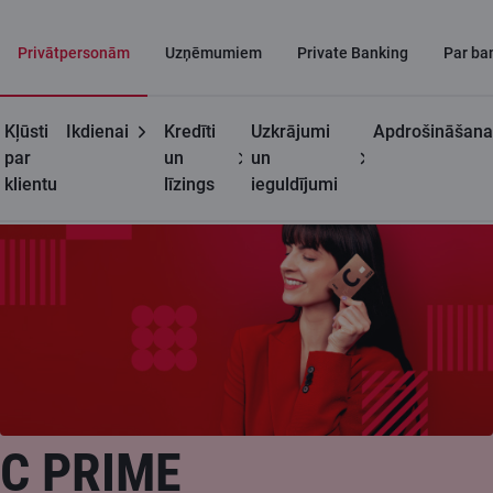
Privātpersonām
Uzņēmumiem
Private Banking
Par ba
Kļūsti
Ikdienai
Kredīti
Uzkrājumi
Apdrošināšana
Privātpersonām
C kartes
C prime
par
un
un
klientu
līzings
ieguldījumi
C PRIME