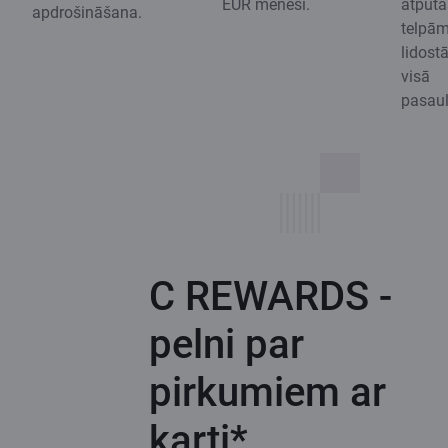
EUR mēnesī.
atpūta
apdrošināšana.
telpā
lidost
visā
pasaul
C REWARDS -
pelni par
pirkumiem ar
karti*