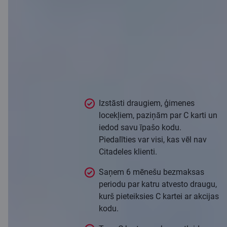
Atved draugus
un lieto C karti
bez maksas!
Izstāsti draugiem, ģimenes
locekļiem, paziņām par C karti un
iedod savu īpašo kodu.
Piedalīties var visi, kas vēl nav
Citadeles klienti.
Saņem 6 mēnešu bezmaksas
periodu par katru atvesto draugu,
kurš pieteiksies C kartei ar akcijas
kodu.