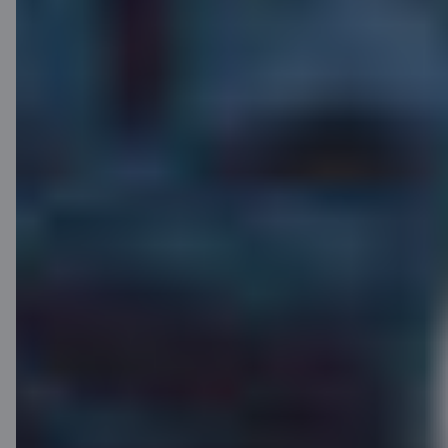
Aktīvi norēķinies ar savu C prime un
iegūsti līdz pat 50 % atlaidi kartes
maksai nākamajiem 6 mēnešiem.
Atlaide tiek piemērota automātiski pēc
6 mēnešu perioda – atliek tikai
izbaudīt!
Uzzināt vairāk
Maksājumu