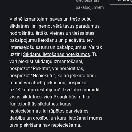
kreditēšanas
pakalpojumiem
Vietnē izmantojam savas un trešo pušu
sīkdatnes, lai, ņemot vērā tavus paradumus,
nodrošinātu ērtāku vietnes un tiešsaistes
pakalpojumu lietošanu un piedāvātu tev
interesējošu saturu un pakalpojumus. Vairāk
uzzini
Sīkdatņu lietošanas noteikumos
.
Tu
vari piekrist sīkdatņu izmantošanai,
nospiežot “Piekrītu”, vai noraidīt tās,
nospiežot “Nepiekrītu”, kā arī jebkurā brīdī
mainīt vai atcelt piekrišanu, nospiežot
uz
“Sīkdatņu iestatījumi”.
Izvēloties noraidīt
visas sīkdatnes, vietnē saglabāsim tikai
funkcionālās sīkdatnes, kuras
nepieciešamas, lai rūpētos par vietnes
darbību un drošību, un kuru lietošanai mums
tava piekrišana nav nepieciešama.