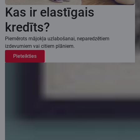
Kas ir elastīgais
kredīts?
Piemērots mājokļa uzlabošanai, neparedzētiem
izdevumiem vai citiem plāniem.
Pieteikties
Kā strādā
elastīgais