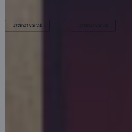
Uzzināt vairāk
Uzzināt vairāk
Piemērs: ja elastīgā kredīta, kas nodrošināts ar nekustamā
īpašuma hipotēku, summa ir 80 000 EUR, līguma termiņš 30 gadi un
kredīta procentu likme ir 2,67 % + 6 mēnešu EURIBOR (šajā
aprēķinā tiek izmantota 6 mēnešu EURIBOR likme uz 08.12.2025.,
kas ir 2,150 %) , un pirmos 5 gadus tiek maksāti tikai procenti par
kredīta lietošanu, ikmēneša maksājums ir 321,33 EUR. Ikmēneša
maksājums (kredīta pamatsummas atmaksa un procenti par
kredīta lietošanu) sākot ar 6. gadu būtu 459,32 EUR (kopā – 25