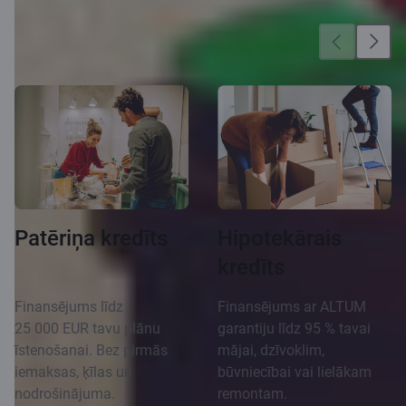
Vēl vairāk iespēju
Patēriņa kredīts
Hipotekārais
kredīts
Finansējums līdz
Finansējums ar ALTUM
25 000 EUR tavu plānu
garantiju līdz 95 % tavai
īstenošanai. Bez pirmās
mājai, dzīvoklim,
iemaksas, ķīlas un
būvniecībai vai lielākam
nodrošinājuma.
remontam.