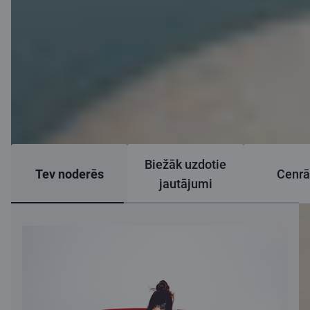
Biežāk uzdotie
Tev noderēs
Cenrā
jautājumi