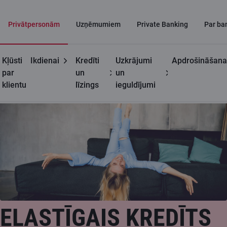
Privātpersonām
Uzņēmumiem
Private Banking
Par ba
Kļūsti
Ikdienai
Kredīti
Uzkrājumi
Apdrošināšana
Privātpersonām
Elastīgais kredīts
par
un
un
klientu
līzings
ieguldījumi
ELASTĪGAIS KREDĪTS