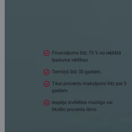
Kredīta
nosacījumi
Finansējums līdz 75 % no ieķīlātā
īpašuma vērtības.
Termiņš līdz 30 gadiem.
Tikai procentu maksājumi līdz pat 5
gadiem.
Iespēja izvēlēties mainīgo vai
fiksēto procentu likmi.
Pieteikties