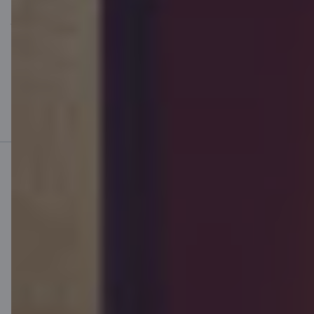
gadi jeb 300 maksājumi). GPL 5,27 %. Kopējā summa, kas
jāsamaksā klientam (t. sk. kredīta atmaksa, procentu samaksa,
komisijas maksa par darījuma noformēšanu 1 % no kredīta
summas, valsts nodeva 0,1 % no kredīta summas par hipotēkas
reģistrāciju zemesgrāmatā, un ikgadējā apdrošināšanas prēmija
ieķīlātajam nekustamajam īpašumam (pieņemot, ka tā ir 100 EUR,
sākot ar otro gadu pēc aizdevuma līguma noslēgšanas)), ir
162 067,15 EUR. Aizņemies atbildīgi, izvērtējot savas spējas
atmaksāt aizdevumu.
Mobilā banka
Lejupielādē lietotni
Lejupielādē lietotni
Lietotne iOS un
Android ierīcēm
Sazinies ar mums
Kontakti