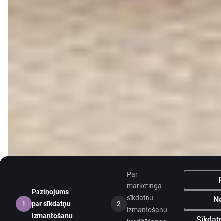
Par
mārketinga
Paziņojums
sīkdatņu
Ne
1
par sīkdatņu
2
izmantošanu
izmantošanu
Sīkdatņ