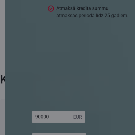
Atmaksā kredīta summu
atmaksas periodā līdz 25 gadiem.
Kalkulators
Pirkuma
Kopējā
163 552,00 EUR
summa:
atmaksājamā
summa: