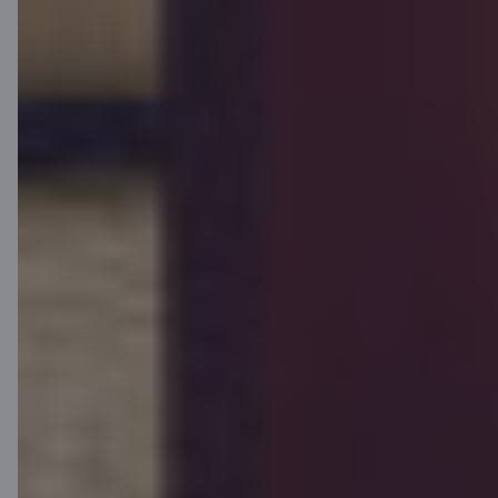
Klientu atbalsts
Citadele
Par banku
Mediju telpa
Karjera
Citadeles blogs
Noteikumi
Lietošanas noteikumi
Sīkdatņu iestatījumi
Personas datu apstrāde un aizsardzība
Noderīgi
Cenrādis privātpersonām