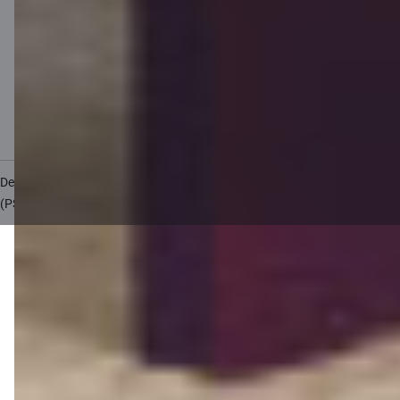
Cenrādis uzņēmumiem
Valūtas kalkulators
Kalkulatori
Piekļūstamība
Lapas karte
Developers Portal
citadele.lt
citadele.ee
(PSD2)