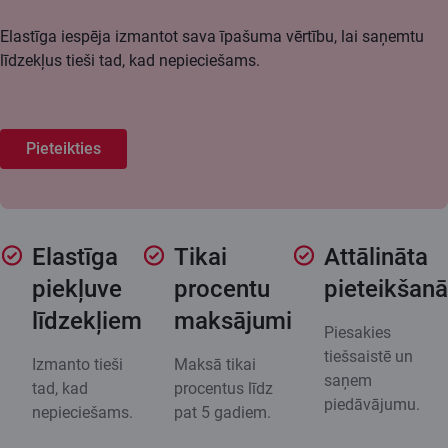
Elastīga iespēja izmantot sava īpašuma vērtību, lai saņemtu
līdzekļus tieši tad, kad nepieciešams.
Pieteikties
Elastīga
Tikai
Attālināta
piekļuve
procentu
pieteikšan
līdzekļiem
maksājumi
Piesakies
tiešsaistē un
Izmanto tieši
Maksā tikai
saņem
tad, kad
procentus līdz
piedāvājumu.
nepieciešams.
pat 5 gadiem.