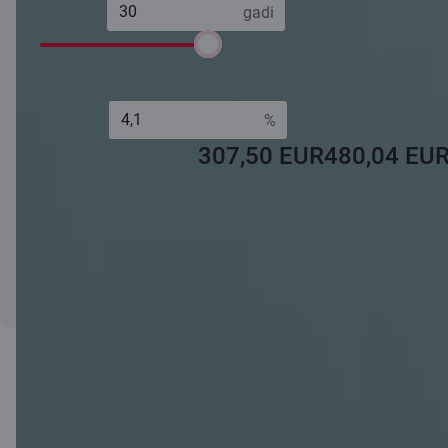
Termiņš:
Gada procentu
4,30 %
likme (GPL):
6 gadi
30 gadi
Ikmēneša
Ikmēneša
maksājums pirmos
maksājums
Procentu
5 gadus
atlikušajā periodā
likme:*
307,50 EUR
480,04 EU
* Nemainīgā daļa + 6 mēnešu EURIBOR
Kalkulatora aprēķinam ir tikai informatīva nozīme, un katra klienta
situācija tiek izvērtēta individuāli.
Pieteikties