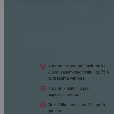
kredīts?
Sākumā darbojas kā kredītlīnija, ļaujot
līdz pat 5 gadiem naudas līdzekļus
izmantot pēc nepieciešamības un
maksāt tikai procentus no izmantotās
summas. Pēc šī perioda beigām
pamatsummas atmaksa un procentu
maksājumi jāveic saskaņā ar grafiku.
Izmanto nekustamo īpašumu kā
ķīlu un saņem kredītlīniju līdz 75 %
no īpašuma vērtības.
Izmanto kredītlīniju pēc
nepieciešamības.
Maksā tikai procentus līdz pat 5
gadiem.