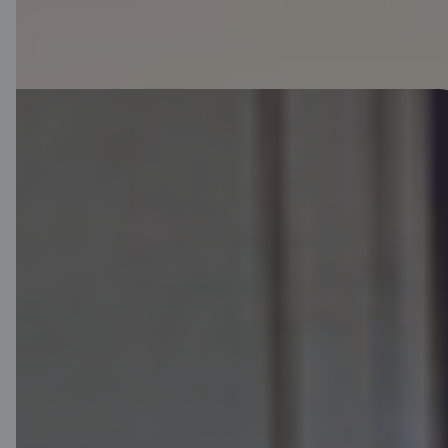
Esošajiem klientiem
Pasūti jauno C karti mobilajā lietotnē
vai internetbankā.