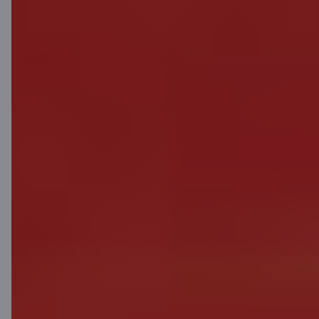
Lejupielādē lietotni
Lejupielādē lietotni
Lietotne iOS un
Android ierīcēm
Sazinies ar mums
Kontakti
Klientu atbalsts
Citadele
Par banku
Mediju telpa
Karjera
Citadeles blogs
Noteikumi