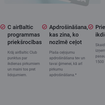
C airBaltic
Apdrošināšana,
Pri
programmas
kas zina, ko
ikd
priekšrocības
nozīmē ceļot
Skaid
izņem
Krāj airBaltic Club
Plaša ceļojumu
pasau
punktus par
apdrošināšana tev un
1500 
ikdienas pirkumiem
tavai ģimenei, kā arī
un maini tos pret
pirkumu
lidojumiem.
apdrošināšana.*