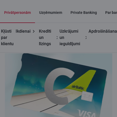
Privātpersonām
Uzņēmumiem
Private Banking
Par ba
Kļūsti
Ikdienai
Kredīti
Uzkrājumi
Apdrošināšana
Privātpersonām
C kartes
C airBaltic karte
par
un
un
klientu
līzings
ieguldījumi