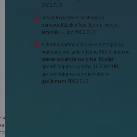
3500 EUR.
Īres auto pašrisks saskaņā ar
transportlīdzekļa īres līgumu, ceļojot
ārzemēs – līdz 2000 EUR.
Pirkumu apdrošināšana – nozagšana,
bojāšana vai iznīcināšana 180 dienas no
preces saņemšanas brīža. Kopējā
apdrošinājuma summa 10 000 EUR,
apdrošinājuma summa vienam
gadījumam 5000 EUR.
Plašāk par apdrošināšanu
* Apdrošināšanas pakalpojumu sniedz “Compensa Vienna Insurance
Group” ADB Latvijas filiāle, kuru pārstāv apdrošināšanas aģents AS
“Citadele banka”.