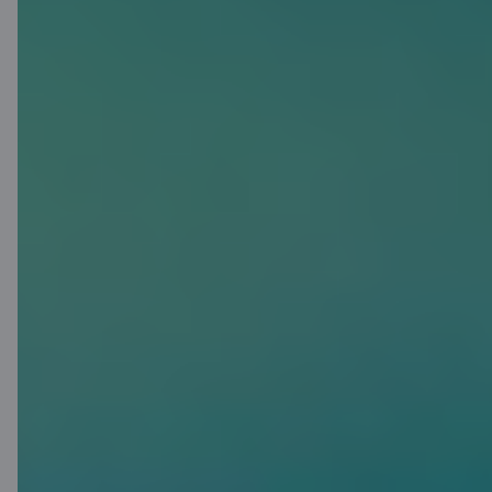
Priority Pass
Izmanto privilēģijas, ko sniedz
Priority Pass – apmeklē vairāk
nekā 1900 biznesa atpūtas telpas
vairāk nekā 500 pilsētās 145
valstīs. Tā ir lieliska vieta, kur
atpūsties vai strādāt, pirms
izlidošanas baudot uzkodas un
atspirdzinošus dzērienus.
Vairāk par Priority Pass