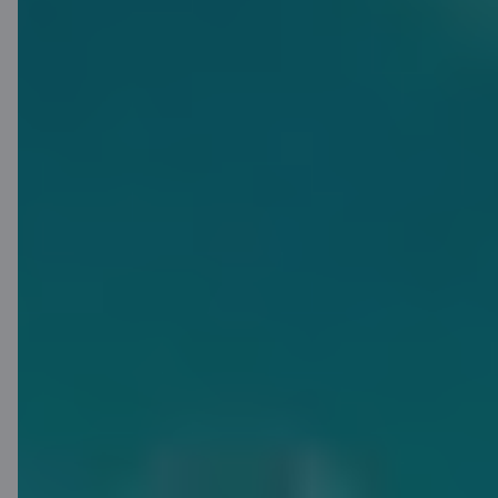
Gudrā Krājkase
– krāj, kamēr tu
tērē
Gudrā Krājkase ir Citadeles mobilās
lietotnes funkcija, kas noapaļo tavus
pirkumus un pārvērš atlikumu
uzkrājumā. Atver Krājkasi, aktivizē
noapaļošanu savai kartei, norēķinies ar
to un pelni 3 % gadā*** par iekrāto.
Pamēģini – tas ir vienkārši!