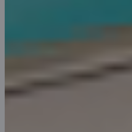
Click to Pay
Starptautiski atzīta maksājumu
funkcionalitāte, kas ļauj ērti un
droši norēķināties internetā bez
atkārtotas karšu datu ievades.
Click to Pay pieejams arī C kartēm
un to atbalsta daudzi tiešsaistes
veikali visā pasaulē.
Uzzināt vairāk