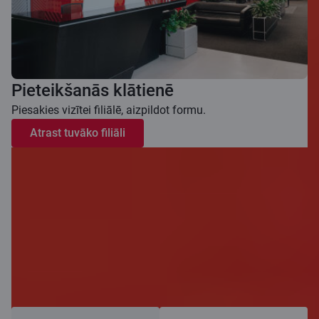
Pieteikšanās klātienē
Piesakies vizītei filiālē, aizpildot formu.
Atrast tuvāko filiāli