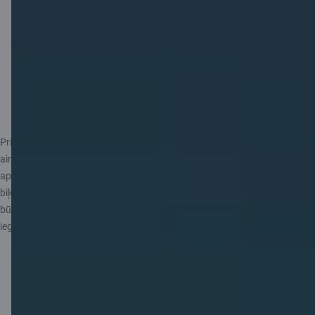
ceļojumiem – 1 GB
Saily eSIM.
C airBaltic kartes programmas noteikumi
Priekšrocības attiecas uz airBaltic izpildītiem lidojumiem, kas rezervēti
airBaltic mājaslapā vai aplikācijā uz kartes īpašnieka vārda un
apmaksāti ar C airBaltic karti, tostarp vienvirziena un turp–atpakaļ
biļetēm. airBaltic Club priekšrocības būs pievienotas rezervācijai un tās
būs redzamas airBaltic mājaslapas sadaļā "Mana rezervācija" pēc biļešu
iegādes.