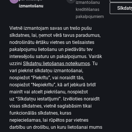
izmantošanu
izmantošanu
Sīkdatņ
kreditēšanas
pakalpojumiem
Vietnē izmantojam savas un trešo pušu
sīkdatnes, lai, ņemot vērā tavus paradumus,
nodrošinātu ērtāku vietnes un tiešsaistes
pakalpojumu lietošanu un piedāvātu tev
interesējošu saturu un pakalpojumus. Vairāk
uzzini
Sīkdatņu lietošanas noteikumos
.
Tu
vari piekrist sīkdatņu izmantošanai,
nospiežot “Piekrītu”, vai noraidīt tās,
nospiežot “Nepiekrītu”, kā arī jebkurā brīdī
mainīt vai atcelt piekrišanu, nospiežot
uz
“Sīkdatņu iestatījumi”.
Izvēloties noraidīt
visas sīkdatnes, vietnē saglabāsim tikai
funkcionālās sīkdatnes, kuras
nepieciešamas, lai rūpētos par vietnes
darbību un drošību, un kuru lietošanai mums