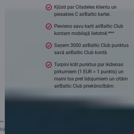
Kļūsti par Citadeles klientu un
piesakies C airBaltic kartei.
Pievieno savu karti airBaltic Club
kontam mobilajā lietotnē.***
Saņem 3000 airBaltic Club punktus
savā airBaltic Club kontā.
Turpini krāt punktus par ikdienas
pirkumiem (1 EUR = 1 punkts) un
maini tos pret lidojumiem un citām
airBaltic Club priekšrocībām.
Pieteikt karti
** Piedāvājums neattiecas uz klientiem, kuri pēdējo 6 mēnešu laikā ir
bijuši Citadeles klienti. Minētais ierobežojums netiek piemērots klientiem,