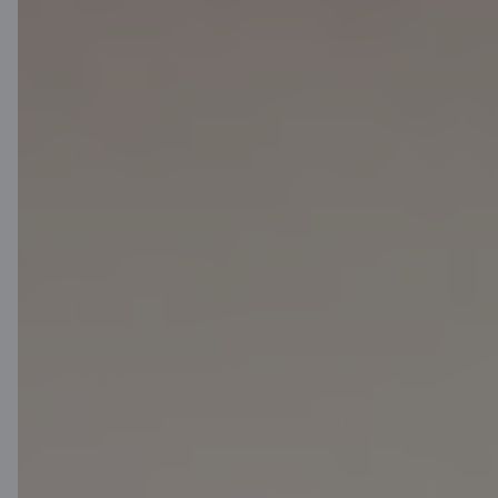
Piesakies C kartei,
nenākot uz filiāli
Piesakies attālināti un kļūsti par Citadeles klientu 7
minūtēs.
Internetbanku un digitālos pakalpojumus varēsi izmantot
uzreiz.
Karti saņemsi pa pastu 3–5 darba dienu laikā.
Lejupielādēt lietotni