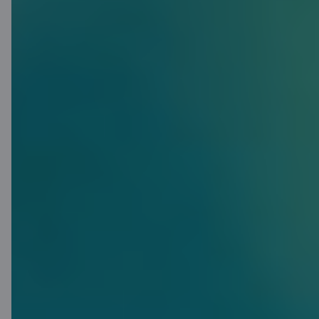
Ir plāni? Ir
risinājums
C airBaltic palīdzēs tev īstenot arī
plānus un mērķus. Piesakies
kredītlimitam līdz 15 000 EUR – par
neizmantoto kredītlimitu nav jāmaksā!
Savukārt izmantotajai kredītlimita
summai pienākas 45 dienu
kredītbrīvdienas, kuru laikā nebūs
jāmaksā procenti.
Saņemt piedāvājumu
Uzzināt vairāk