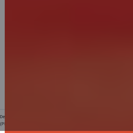
Lietošanas noteikumi
Sīkdatņu iestatījumi
Personas datu apstrāde un aizsardzība
Noderīgi
Cenrādis privātpersonām
Cenrādis uzņēmumiem
Valūtas kalkulators
Kalkulatori
Piekļūstamība
Lapas karte
Developers Portal
citadele.lt
citadele.ee
(PSD2)