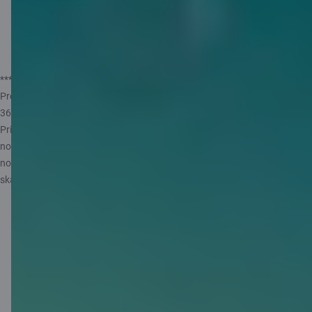
Uzzināt vairāk
*** Likmes ir spēkā no 14.05.2025. Gada procentu likme var mainīties.
Procenti tiek aprēķināti pēc vidējā mēneša atlikuma, pieņemot, ka gadā ir
360 dienas un mēnesī 30 dienas, un tiek izmaksāti katra mēneša beigās.
Privātpersona var atvērt tikai vienu Krājkases kontu. Maksimālā summa,
no kuras tiek aprēķināti procenti, ir 10 000 EUR.
Valsts garantē
tavu
noguldījumu atmaksu Citadelē līdz 100 000 EUR. Papildu informācijai
skati
Pamatinformāciju par noguldījumu aizsardzību
.