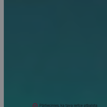
1 GB
bezmaksas
Saily eSIM
ceļojumiem!
Aktivizē savu bezmaksas 1 GB Saily
eSIM, kas derīga vairāk nekā 50 valstīs.
Pārliecinies, ka tava ierīce atbalsta