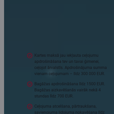
Apdrošināšana,
kas zina, ko
nozīmē ceļot
Kartes maksā jau iekļauta ceļojumu
apdrošināšana tev un tavai ģimenei,
ceļojot ārvalstīs. Apdrošinājuma summa
vienam ceļojumam – līdz 300 000 EUR.
Bagāžas apdrošināšana līdz 1500 EUR.
Bagāžas aizkavēšanās vairāk nekā 4
stundas līdz 700 EUR.
Ceļojuma atcelšana, pārtraukšana,
savienojuma lidojuma nokavēšana līdz