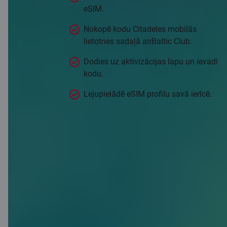
eSIM.
Nokopē kodu Citadeles mobilās
lietotnes sadaļā airBaltic Club.
Dodies uz aktivizācijas lapu un ievadi
kodu.
Lejupielādē eSIM profilu savā ierīcē.
Aktivizēt Saily eSIM