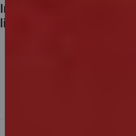
Ir jautājumi par airBaltic
lidojumu priekšrocībām?
airBaltic uzziņu dienests:
+371 67130607
(darba dienās 9.00-
18.00)
travel@airBaltic.com
Uzzināt vairāk
Mobilā banka