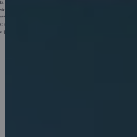
kuri uz 07.07.2026. nav Citadeles klienti. Piedāvājums piemērojams
vienu reizi.
*** Lai pievienotu savu karti airBaltic Club kontam un izmantotu visas
C airBaltic programmas priekšrocības, nepieciešams lejupielādēt vai
atjaunināt Citadeles lietotni uz jaunāko versiju (46.2+).
C airBaltic kartes
programmas
priekšrocības