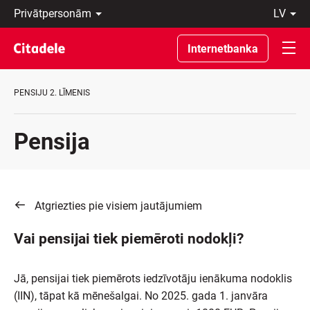
Privātpersonām
lv
Uzņēmumiem
Latviski
Private
По-
Internetbanka
Banking
русски
Par
In
banku
English
PENSIJU 2. LĪMENIS
C
REWARDS
Pensija
Atgriezties pie visiem jautājumiem
Vai pensijai tiek piemēroti nodokļi?
Jā, pensijai tiek piemērots iedzīvotāju ienākuma nodoklis
(IIN), tāpat kā mēnešalgai. No 2025. gada 1. janvāra