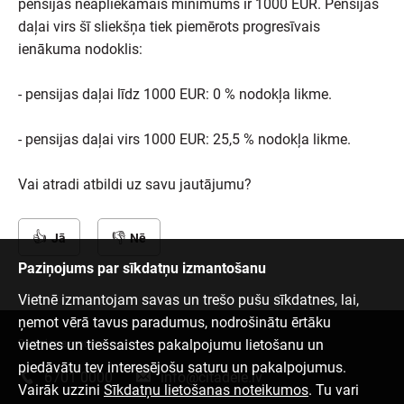
pensijas neapliekamais minimums ir 1000 EUR. Pensijas
daļai virs šī sliekšņa tiek piemērots progresīvais
ienākuma nodoklis:
- pensijas daļai līdz 1000 EUR: 0 % nodokļa likme.
- pensijas daļai virs 1000 EUR: 25,5 % nodokļa likme.
Vai atradi atbildi uz savu jautājumu?
Jā
Nē
Paziņojums par sīkdatņu izmantošanu
Vietnē izmantojam savas un trešo pušu sīkdatnes, lai,
ņemot vērā tavus paradumus, nodrošinātu ērtāku
vietnes un tiešsaistes pakalpojumu lietošanu un
Sazinies ar mums
piedāvātu tev interesējošu saturu un pakalpojumus.
6701 0000
info@citadele.lv
Vairāk uzzini
Sīkdatņu lietošanas noteikumos
. Tu vari