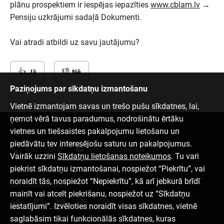
plānu prospektiem ir iespējas iepazīties
www.cblam.lv
→
Pensiju uzkrājumi sadaļā Dokumenti.
Vai atradi atbildi uz savu jautājumu?
Jā
Nē
Paziņojums par sīkdatņu izmantošanu
Vietnē izmantojam savas un trešo pušu sīkdatnes, lai,
ņemot vērā tavus paradumus, nodrošinātu ērtāku
vietnes un tiešsaistes pakalpojumu lietošanu un
Sazinies ar mums
piedāvātu tev interesējošu saturu un pakalpojumus.
6701 0000
info@citadele.lv
Vairāk uzzini
Sīkdatņu lietošanas noteikumos
. Tu vari
piekrist sīkdatņu izmantošanai, nospiežot “Piekrītu”, vai
noraidīt tās, nospiežot “Nepiekrītu”, kā arī jebkurā brīdī
Mēs sociālajos tīklos
mainīt vai atcelt piekrišanu, nospiežot uz “Sīkdatņu
iestatījumi”. Izvēloties noraidīt visas sīkdatnes, vietnē
saglabāsim tikai funkcionālās sīkdatnes, kuras