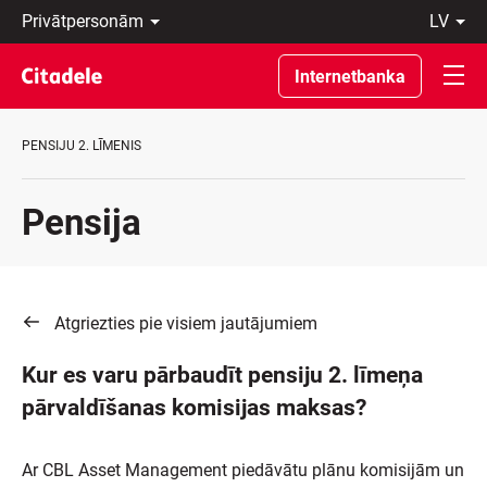
Privātpersonām
lv
Uzņēmumiem
Latviski
Private
По-
Internetbanka
Banking
русски
Par
In
banku
English
PENSIJU 2. LĪMENIS
C
REWARDS
Pensija
Atgriezties pie visiem jautājumiem
Kur es varu pārbaudīt pensiju 2. līmeņa
pārvaldīšanas komisijas maksas?
Ar CBL Asset Management piedāvātu plānu komisijām un