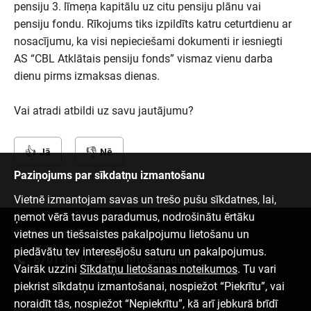
pensiju 3. līmeņa kapitālu uz citu pensiju plānu vai
pensiju fondu. Rīkojums tiks izpildīts katru ceturtdienu ar
nosacījumu, ka visi nepieciešami dokumenti ir iesniegti
AS “CBL Atklātais pensiju fonds” vismaz vienu darba
dienu pirms izmaksas dienas.
Vai atradi atbildi uz savu jautājumu?
Jā
Nē
Paziņojums par sīkdatņu izmantošanu
Vietnē izmantojam savas un trešo pušu sīkdatnes, lai,
ņemot vērā tavus paradumus, nodrošinātu ērtāku
vietnes un tiešsaistes pakalpojumu lietošanu un
Sazinies ar mums
piedāvātu tev interesējošu saturu un pakalpojumus.
6701 0000
info@citadele.lv
Vairāk uzzini
Sīkdatņu lietošanas noteikumos
. Tu vari
piekrist sīkdatņu izmantošanai, nospiežot “Piekrītu”, vai
noraidīt tās, nospiežot “Nepiekrītu”, kā arī jebkurā brīdī
Mēs sociālajos tīklos