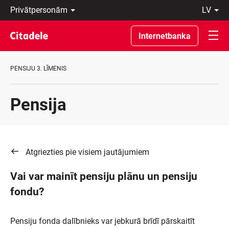
Privātpersonām
lv
Uzņēmumiem
Latviski
Private
По-
Internetbanka
Banking
русски
Par
In
banku
English
PENSIJU 3. LĪMENIS
C
REWARDS
Pensija
Atgriezties pie visiem jautājumiem
Vai var mainīt pensiju plānu un pensiju
fondu?
Pensiju fonda dalībnieks var jebkurā brīdī pārskaitīt