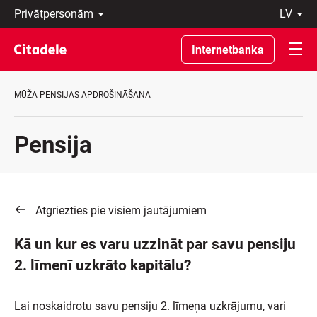
Privātpersonām
lv
Uzņēmumiem
Latviski
Private
По-
Internetbanka
Banking
русски
Par
In
banku
English
MŪŽA PENSIJAS APDROŠINĀŠANA
C
REWARDS
Pensija
Atgriezties pie visiem jautājumiem
Kā un kur es varu uzzināt par savu pensiju
2. līmenī uzkrāto kapitālu?
Lai noskaidrotu savu pensiju 2. līmeņa uzkrājumu, vari