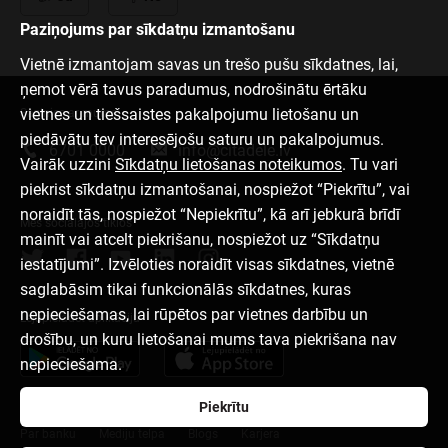
Paziņojums par sīkdatņu izmantošanu
Vietnē izmantojam savas un trešo pušu sīkdatnes, lai,
ņemot vērā tavus paradumus, nodrošinātu ērtāku
vietnes un tiešsaistes pakalpojumu lietošanu un
Sazinies ar mums
piedāvātu tev interesējošu saturu un pakalpojumus.
6701 0000
info@citadele.lv
Vairāk uzzini
Sīkdatņu lietošanas noteikumos
. Tu vari
piekrist sīkdatņu izmantošanai, nospiežot “Piekrītu”, vai
noraidīt tās, nospiežot “Nepiekrītu”, kā arī jebkurā brīdī
Mēs sociālajos tīklos
mainīt vai atcelt piekrišanu, nospiežot uz “Sīkdatņu
iestatījumi”. Izvēloties noraidīt visas sīkdatnes, vietnē
saglabāsim tikai funkcionālās sīkdatnes, kuras
nepieciešamas, lai rūpētos par vietnes darbību un
Lejupielādēt aplikāciju
drošību, un kuru lietošanai mums tava piekrišana nav
nepieciešama.
Piekrītu
Par banku
Mediju telpa
Blogs
Karjera