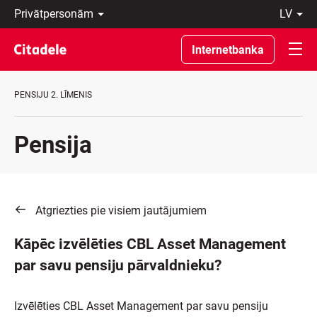
Privātpersonām
lv
Uzņēmumiem
Latviski
Private
По-
Internetbanka
Banking
русски
Par
In
banku
English
PENSIJU 2. LĪMENIS
C
REWARDS
Pensija
Atgriezties pie visiem jautājumiem
Kāpēc izvēlēties CBL Asset Management
par savu pensiju pārvaldnieku?
Izvēlēties CBL Asset Management par savu pensiju