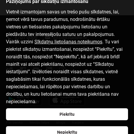
Paziņojums par sīkdatņu izmantošanu
Vietnē izmantojam savas un trešo pušu sīkdatnes, lai,
ņemot vērā tavus paradumus, nodrošinātu ērtāku
vietnes un tiešsaistes pakalpojumu lietošanu un
Sazinies ar mums
piedāvātu tev interesējošu saturu un pakalpojumus.
6701 0000
info@citadele.lv
Vairāk uzzini
Sīkdatņu lietošanas noteikumos
. Tu vari
piekrist sīkdatņu izmantošanai, nospiežot “Piekrītu”, vai
noraidīt tās, nospiežot “Nepiekrītu”, kā arī jebkurā brīdī
Mēs sociālajos tīklos
mainīt vai atcelt piekrišanu, nospiežot uz “Sīkdatņu
iestatījumi”. Izvēloties noraidīt visas sīkdatnes, vietnē
saglabāsim tikai funkcionālās sīkdatnes, kuras
nepieciešamas, lai rūpētos par vietnes darbību un
Lejupielādēt aplikāciju
drošību, un kuru lietošanai mums tava piekrišana nav
nepieciešama.
Piekrītu
Par banku
Mediju telpa
Blogs
Karjera
Nepiekrītu
Lietošanas noteikumi
Sīkdatņu iestatījumi