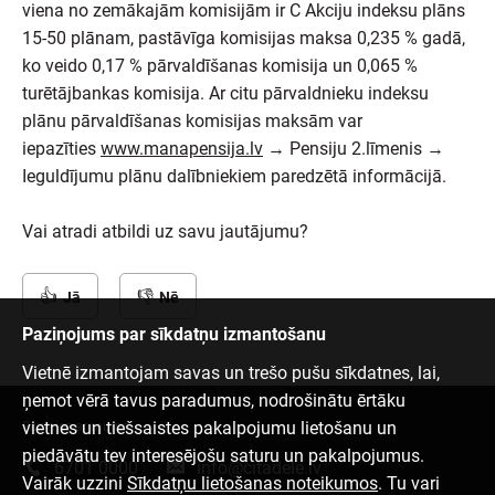
viena no zemākajām komisijām ir C Akciju indeksu plāns
15-50 plānam, pastāvīga komisijas maksa 0,235 % gadā,
ko veido 0,17 % pārvaldīšanas komisija un 0,065 %
turētājbankas komisija. Ar citu pārvaldnieku indeksu
plānu pārvaldīšanas komisijas maksām var
iepazīties
www.manapensija.lv
→ Pensiju 2.līmenis →
Ieguldījumu plānu dalībniekiem paredzētā informācijā.
Vai atradi atbildi uz savu jautājumu?
Jā
Nē
Paziņojums par sīkdatņu izmantošanu
Vietnē izmantojam savas un trešo pušu sīkdatnes, lai,
ņemot vērā tavus paradumus, nodrošinātu ērtāku
vietnes un tiešsaistes pakalpojumu lietošanu un
Sazinies ar mums
piedāvātu tev interesējošu saturu un pakalpojumus.
6701 0000
info@citadele.lv
Vairāk uzzini
Sīkdatņu lietošanas noteikumos
. Tu vari