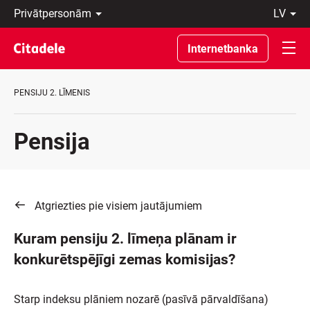
Privātpersonām
lv
Uzņēmumiem
Latviski
Private
По-
Internetbanka
Banking
русски
Par
In
banku
English
PENSIJU 2. LĪMENIS
C
REWARDS
Pensija
Atgriezties pie visiem jautājumiem
Kuram pensiju 2. līmeņa plānam ir
konkurētspējīgi zemas komisijas?
Starp indeksu plāniem nozarē (pasīvā pārvaldīšana)