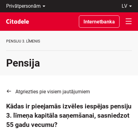
Privātpersonām
lv
Uzņēmumiem
Latviski
Private
По-
Internetbanka
Banking
русски
Par
In
banku
English
PENSIJU 3. LĪMENIS
C
REWARDS
Pensija
Atgriezties pie visiem jautājumiem
Kādas ir pieejamās izvēles iespējas pensiju
3. līmeņa kapitāla saņemšanai, sasniedzot
55 gadu vecumu?