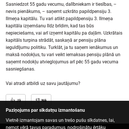
Sasniedzot 55 gadu vecumu, dalībniekam ir tiesības, –
nevis pienākums, – saņemt uzkrāto papildpensiju 3.
līmeņa kapitālu. Tu vari atlikt papildpensiju 3. līmeņa
kapitāla izņemšanu līdz brīdim, kad tas būs
nepieciešams, vai arī izņemt kapitālu pa daļām. Uzkrātais
kapitāls turpina strādāt, saskaņā ar pensiju plāna
ieguldījumu politiku. Turklāt, ja tu saņem ienākumus un
maksā nodokļus, tu vari veikt iemaksas pensiju plānā un
saņemt nodokļu atvieglojumus arī pēc 55 gadu vecuma
sasniegšanas.
Vai atradi atbildi uz savu jautājumu?
Jā
Nē
Paziņojums par sīkdatņu izmantošanu
Vietnē izmantojam savas un trešo pušu sīkdatnes, lai,
ņemot vērā tavus paradumus, nodrošinātu ērtāku