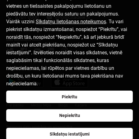
vietnes un tiešsaistes pakalpojumu lietošanu un
Sazinies ar mums
piedāvātu tev interesējošu saturu un pakalpojumus.
6701 0000
info@citadele.lv
Vairāk uzzini
Sīkdatņu lietošanas noteikumos
. Tu vari
piekrist sīkdatņu izmantošanai, nospiežot “Piekrītu”, vai
noraidīt tās, nospiežot “Nepiekrītu”, kā arī jebkurā brīdī
Mēs sociālajos tīklos
mainīt vai atcelt piekrišanu, nospiežot uz “Sīkdatņu
iestatījumi”. Izvēloties noraidīt visas sīkdatnes, vietnē
saglabāsim tikai funkcionālās sīkdatnes, kuras
nepieciešamas, lai rūpētos par vietnes darbību un
Lejupielādēt aplikāciju
drošību, un kuru lietošanai mums tava piekrišana nav
nepieciešama.
Piekrītu
Par banku
Mediju telpa
Blogs
Karjera
Nepiekrītu
Lietošanas noteikumi
Sīkdatņu iestatījumi
Personas datu apstrāde un aizsardzība
Sīkdatņu iestatījumi
citadele.ee
citadele.lt
Developers Portal (PSD2)