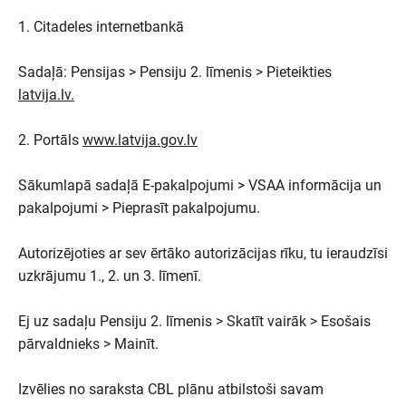
1. Citadeles internetbankā
Sadaļā: Pensijas > Pensiju 2. līmenis > Pieteikties
latvija.lv.
2. Portāls
www.latvija.gov.lv
Sākumlapā sadaļā E-pakalpojumi > VSAA informācija un
pakalpojumi > Pieprasīt pakalpojumu.
Autorizējoties ar sev ērtāko autorizācijas rīku, tu ieraudzīsi
uzkrājumu 1., 2. un 3. līmenī.
Ej uz sadaļu Pensiju 2. līmenis > Skatīt vairāk > Esošais
pārvaldnieks > Mainīt.
Izvēlies no saraksta CBL plānu atbilstoši savam