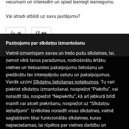
vecumam un interesēm un spied Iesniegt iesniegumu.
Vai atradi atbildi uz savu jautājumu?
Jā
Nē
Paziņojums par sīkdatņu izmantošanu
Vietnē izmantojam savas un trešo pušu sīkdatnes, lai,
ņemot vērā tavus paradumus, nodrošinātu ērtāku
vietnes un tiešsaistes pakalpojumu lietošanu un
Sazinies ar mums
piedāvātu tev interesējošu saturu un pakalpojumus.
6701 0000
info@citadele.lv
Vairāk uzzini
Sīkdatņu lietošanas noteikumos
. Tu vari
piekrist sīkdatņu izmantošanai, nospiežot “Piekrītu”, vai
noraidīt tās, nospiežot “Nepiekrītu”, kā arī jebkurā brīdī
Mēs sociālajos tīklos
mainīt vai atcelt piekrišanu, nospiežot uz “Sīkdatņu
iestatījumi”. Izvēloties noraidīt visas sīkdatnes, vietnē
saglabāsim tikai funkcionālās sīkdatnes, kuras
nepieciešamas, lai rūpētos par vietnes darbību un
Lejupielādēt aplikāciju