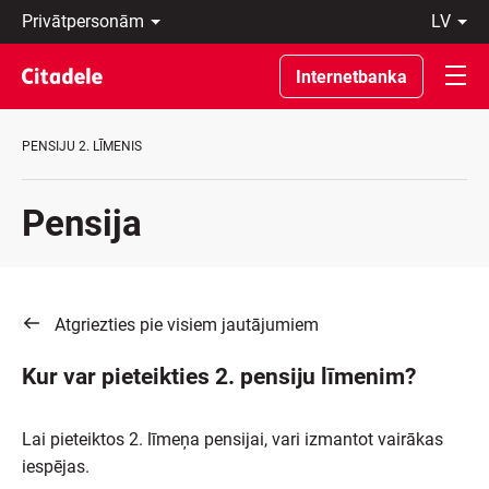
Privātpersonām
lv
Uzņēmumiem
Latviski
Private
По-
Internetbanka
Banking
русски
Par
In
banku
English
PENSIJU 2. LĪMENIS
C
REWARDS
Pensija
Atgriezties pie visiem jautājumiem
Kur var pieteikties 2. pensiju līmenim?
Lai pieteiktos 2. līmeņa pensijai, vari izmantot vairākas
iespējas.