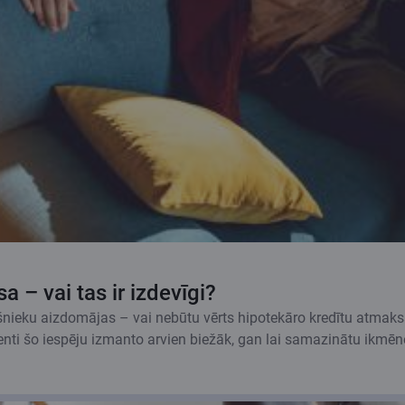
 – vai tas ir izdevīgi?
šnieku aizdomājas – vai nebūtu vērts hipotekāro kredītu atmaksā
klienti šo iespēju izmanto arvien biežāk, gan lai samazinātu ikm