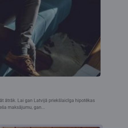
t ātrāk. Lai gan Latvijā priekšlaicīga hipotēkas
ēneša maksājumu, gan...