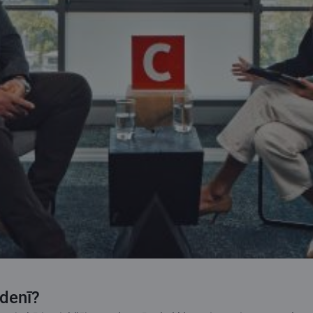
udenī?