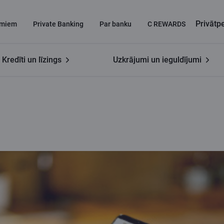
Privāt
miem
Private Banking
Par banku
C REWARDS
Kredīti un līzings
Uzkrājumi un ieguldījumi