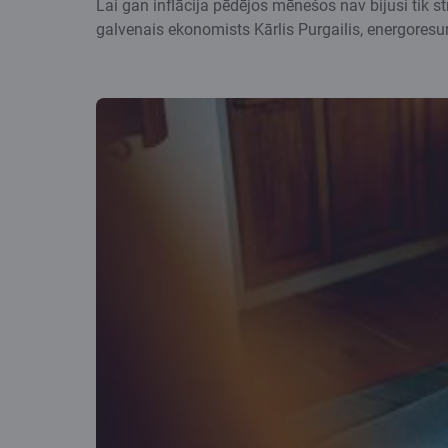
Lai gan inflācija pēdējos mēnešos nav bijusi tik 
galvenais ekonomists Kārlis Purgailis, energoresur