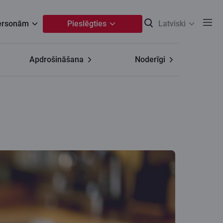
personām
Pieslēgties
Latviski
Apdrošināšana
Noderīgi