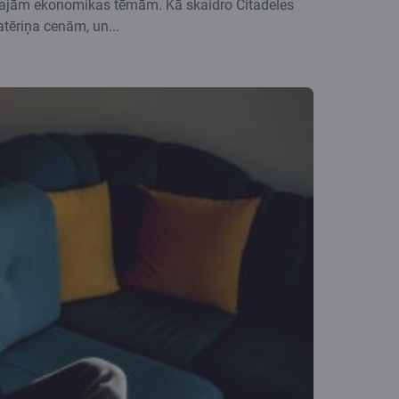
lvenajām ekonomikas tēmām. Kā skaidro Citadeles
atēriņa cenām, un...