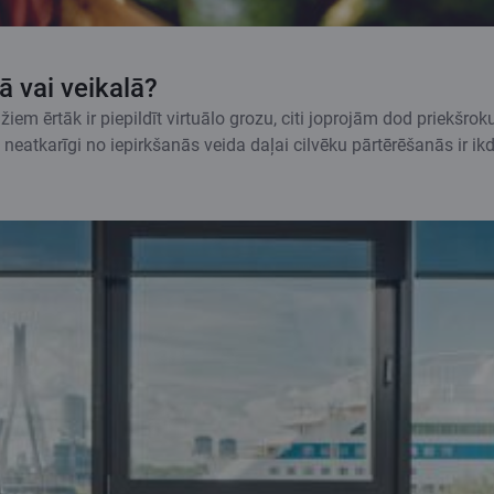
ā vai veikalā?
iem ērtāk ir piepildīt virtuālo grozu, citi joprojām dod priekšrok
 neatkarīgi no iepirkšanās veida daļai cilvēku pārtērēšanās ir ik