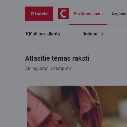
Privātpersonām
Uzņēmu
Kļūsti par klientu
Ikdienai
Citadeles blogs
Atlasītie tēmas raksti
Atlasītie tēmas raksti
Atslēgvārds: Uzkrājumi