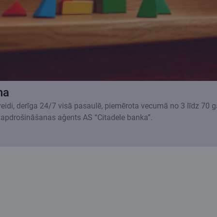
na
 veidi, derīga 24/7 visā pasaulē, piemērota vecumā no 3 līdz 70 
 apdrošināšanas aģents AS “Citadele banka”.