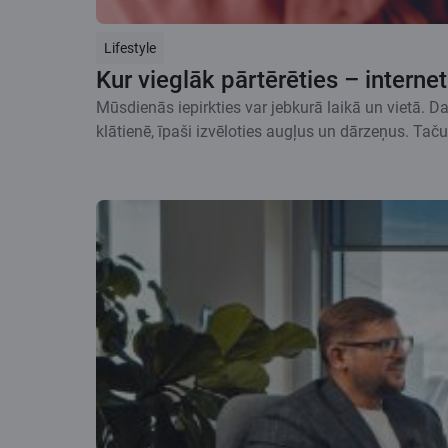
Lifestyle
Kur vieglāk pārtērēties – internet
Mūsdienās iepirkties var jebkurā laikā un vietā. Daž
klātienē, īpaši izvēloties augļus un dārzeņus. Taču