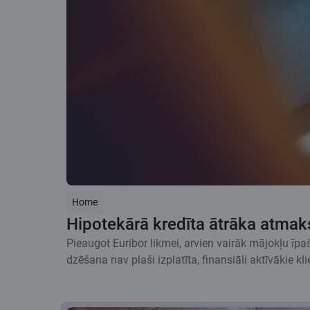
Home
Hipotekārā kredīta ātrāka atmaksa
Pieaugot Euribor likmei, arvien vairāk mājokļu īpa
dzēšana nav plaši izplatīta, finansiāli aktīvākie 