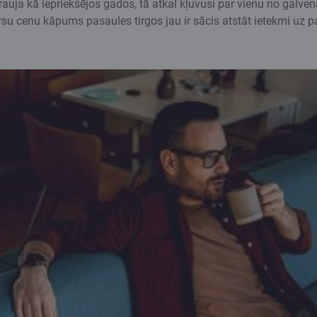
strauja kā iepriekšējos gados, tā atkal kļuvusi par vienu no ga
su cenu kāpums pasaules tirgos jau ir sācis atstāt ietekmi uz p