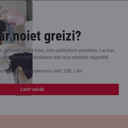
ināšana
r noiet greizi?
bet, ja tomēr sanāk krist, mēs palīdzēsim piecelties. Lai kas
mes gadījumu apdrošināšana būs tavs atbalsts negaidītā
tadeles grupas uzņēmums AAS "CBL Life".
Lasīt vairāk