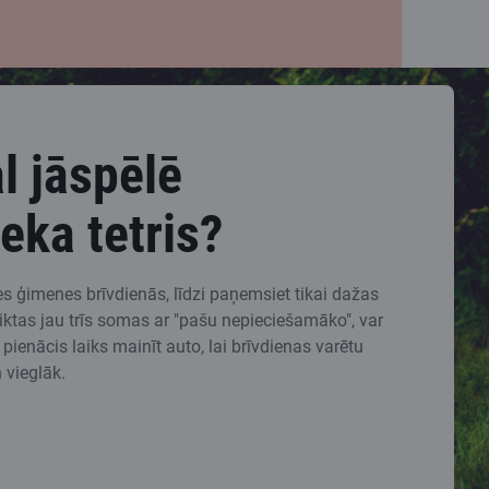
l jāspēlē
eka tetris?
ies ģimenes brīvdienās, līdzi paņemsiet tikai dažas
liktas jau trīs somas ar "pašu nepieciešamāko", var
 pienācis laiks mainīt auto, lai brīvdienas varētu
 vieglāk.