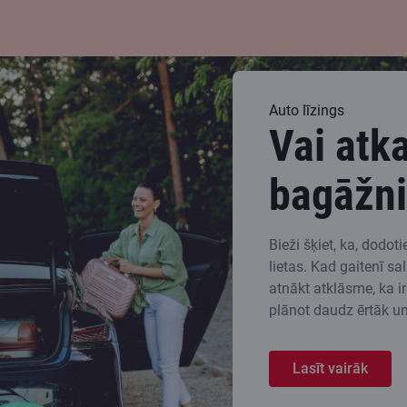
Auto līzings
Vai atka
bagāžni
Bieži šķiet, ka, dodot
lietas. Kad gaitenī sa
atnākt atklāsme, ka ir
plānot daudz ērtāk un
Lasīt vairāk