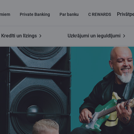
Privāt
miem
Private Banking
Par banku
C REWARDS
Kredīti un līzings
Uzkrājumi un ieguldījumi