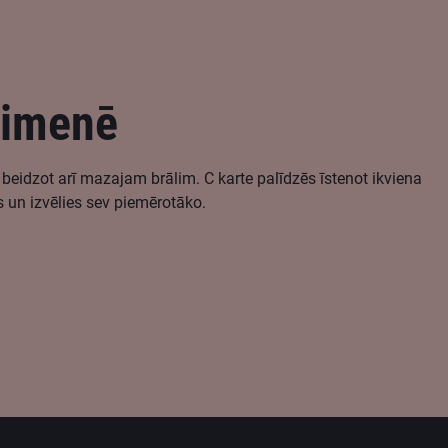
ģimenē
beidzot arī mazajam brālim. C karte palīdzēs īstenot ikviena
 un izvēlies sev piemērotāko.