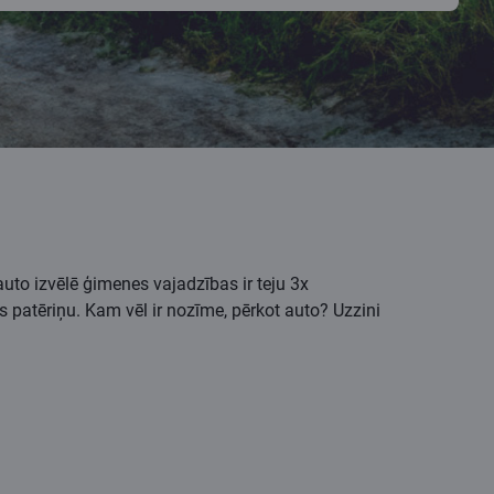
auto izvēlē ģimenes vajadzības ir teju 3x
s patēriņu. Kam vēl ir nozīme, pērkot auto? Uzzini