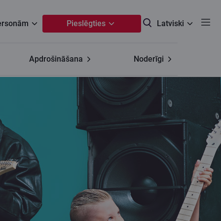
personām
Pieslēgties
Latviski
Apdrošināšana
Noderīgi