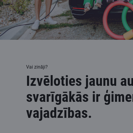
Vai zināji?
Izvēloties jaunu au
svarīgākās ir ģim
vajadzības.