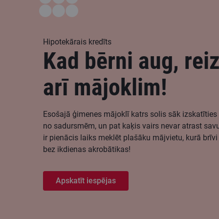
Hipotekārais kredīts
Kad bērni aug, rei
arī mājoklim!
Esošajā ģimenes mājoklī katrs solis sāk izskatīties kā
no sadursmēm, un pat kaķis vairs nevar atrast savu
ir pienācis laiks meklēt plašāku mājvietu, kurā brīvi
bez ikdienas akrobātikas!
Apskatīt iespējas