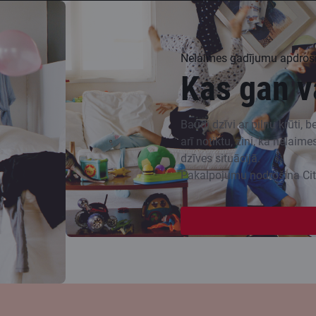
Nelaimes gadījumu apdroš
Kas gan va
Baudi dzīvi ar pilnu krūti, 
arī notiktu, zini, ka nelai
dzīves situācijā.
Pakalpojumu nodrošina Ci