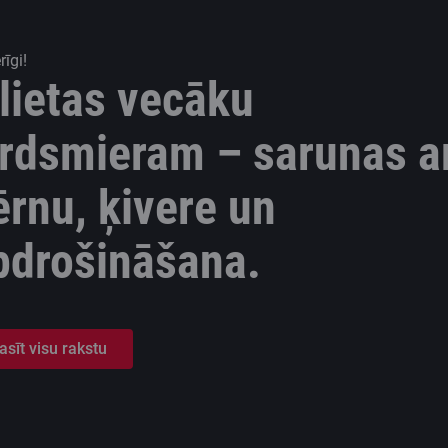
īgi!
 lietas vecāku
irdsmieram – sarunas a
ērnu, ķivere un
pdrošināšana.
asīt visu rakstu