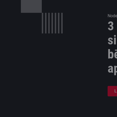
Noder
3
s
b
a
L