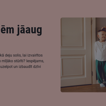
zēm jāaug
 deju solis, lai izvairītos
 mīļāko stūrīti? Iespējams,
 uzelpot un izbaudīt dzīvi