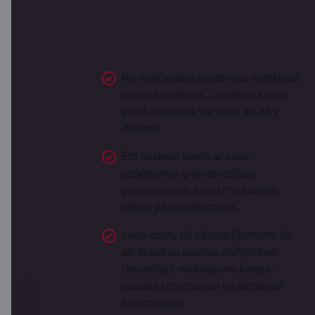
norēķinu kontam. Norēķinu konts
Citadelē tev sniedz vairāk iespēju ērtai
un sekmīgai biznesa ikdienai.
No multivalūtu konta veic norēķinus
vairākās valūtās. Citadeles klienti
pārskaitījumus var veikt arī ASV
dolāros.
Ērti savieno kontu ar sava
uzņēmuma grāmatvedības
programmām algu izmaksai un
citiem pārskaitījumiem.
Lieto kontu kā pārskaitījumiem, tā
arī skaidras naudas darījumiem,
izmantojot maksājumu kartes –
naudas izņemšanai un iemaksai
bankomātos.