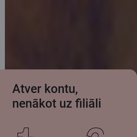
Aizpildīt pieteikumu
Atver kontu,
nenākot uz filiāli