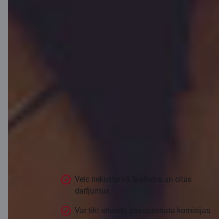
Darījuma konts
uzņēmumiem
Tev ir padomā nopietns darījums, tomēr
vēlies samazināt risku, ka otra puse varētu
neizpildīt savas saistības? Šādiem
gadījumiem piedāvājam izmantot darījuma
kontu. Banka nodrošina, ka pēc tam, kad
viena puse izpildījusi saistības, otra puse
tai samaksā.
Veic nekustamā īpašuma un citus
darījumus.
Var tikt ieturēta paaugstināta komisijas