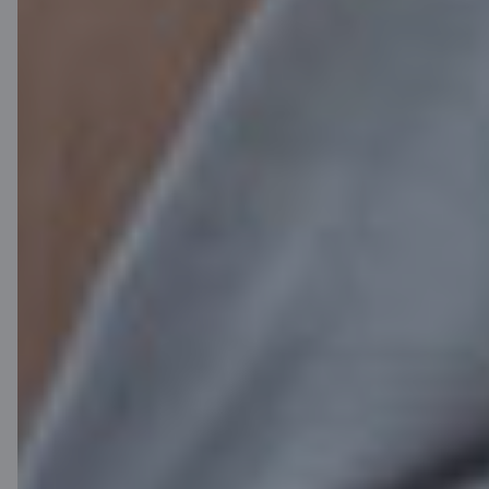
Kontakti
Klientu atbalsts
Citadele
Par banku
Mediju telpa
Karjera
Citadeles blogs
Noteikumi
Lietošanas noteikumi
Sīkdatņu iestatījumi
Personas datu apstrāde un aizsardzība
Noderīgi