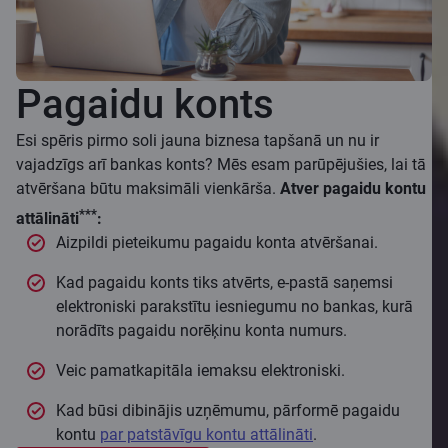
Pagaidu konts
Esi spēris pirmo soli jauna biznesa tapšanā un nu ir
vajadzīgs arī bankas konts? Mēs esam parūpējušies, lai tā
atvēršana būtu maksimāli vienkārša.
Atver pagaidu kontu
***
attālināti
:
Aizpildi pieteikumu pagaidu konta atvēršanai.
Kad pagaidu konts tiks atvērts, e-pastā saņemsi
elektroniski parakstītu iesniegumu no bankas, kurā
norādīts pagaidu norēķinu konta numurs.
Veic pamatkapitāla iemaksu elektroniski.
Kad būsi dibinājis uzņēmumu, pārformē pagaidu
kontu
par patstāvīgu kontu attālināti
.