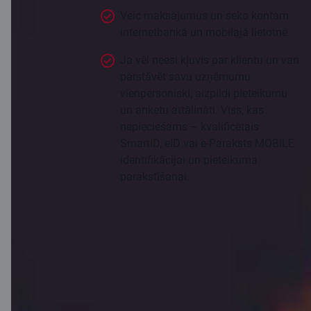
Veic maksājumus un seko kontam
internetbankā un mobilajā lietotnē.
Ja vēl neesi kļuvis par klientu un vari
pārstāvēt savu uzņēmumu
vienpersoniski, aizpildi pieteikumu
un anketu attālināti. Viss, kas
nepieciešams – kvalificētais
SmartID, eID vai e-Paraksts MOBILE
identifikācijai un pieteikuma
parakstīšanai.
Kļūt par klientu attālināti