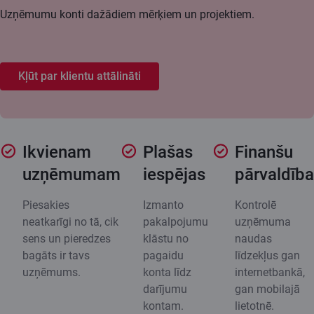
Uzņēmumu konti dažādiem mērķiem un projektiem.
Kļūt par klientu attālināti
Ikvienam
Plašas
Finanšu
uzņēmumam
iespējas
pārvaldība
Piesakies
Izmanto
Kontrolē
neatkarīgi no tā, cik
pakalpojumu
uzņēmuma
sens un pieredzes
klāstu no
naudas
bagāts ir tavs
pagaidu
līdzekļus gan
uzņēmums.
konta līdz
internetbankā,
darījumu
gan mobilajā
kontam.
lietotnē.