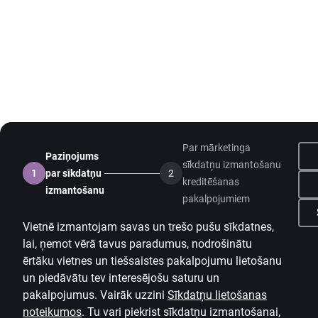
Par mārketinga
Paziņojums
sīkdatņu izmantošanu
1
par sīkdatņu
2
kreditēšanas
izmantošanu
pakalpojumiem
Vietnē izmantojam savas un trešo pušu sīkdatnes,
lai, ņemot vērā tavus paradumus, nodrošinātu
ērtāku vietnes un tiešsaistes pakalpojumu lietošanu
un piedāvātu tev interesējošu saturu un
pakalpojumus. Vairāk uzzini
Sīkdatņu lietošanas
noteikumos
.
Tu vari piekrist sīkdatņu izmantošanai,