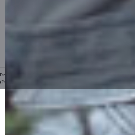
Cenrādis privātpersonām
Cenrādis uzņēmumiem
Valūtas kalkulators
Kalkulatori
Piekļūstamība
Lapas karte
Developers Portal
citadele.lt
citadele.ee
(PSD2)