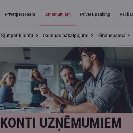
Privātpersonām
Uzņēmumiem
Private Banking
Par ba
Kļūt par klientu
Ikdienas pakalpojumi
Finansēšana
Uzņēmumiem
Konti uzņēmumiem
KONTI UZŅĒMUMIEM