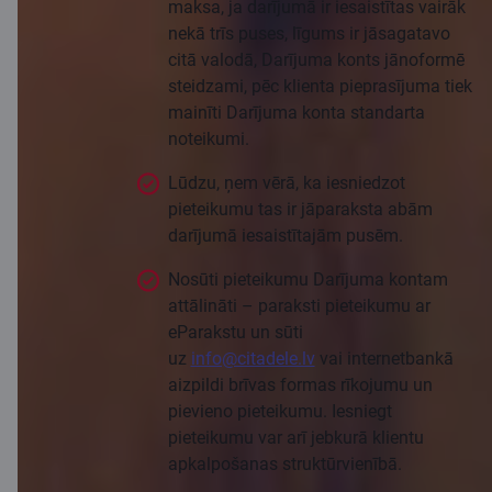
maksa, ja darījumā ir iesaistītas vairāk
nekā trīs puses, līgums ir jāsagatavo
citā valodā, Darījuma konts jānoformē
steidzami, pēc klienta pieprasījuma tiek
mainīti Darījuma konta standarta
noteikumi.
Lūdzu, ņem vērā, ka iesniedzot
pieteikumu tas ir jāparaksta abām
darījumā iesaistītajām pusēm.
Nosūti pieteikumu Darījuma kontam
attālināti – paraksti pieteikumu ar
eParakstu un sūti
uz
info@citadele.lv
vai internetbankā
aizpildi brīvas formas rīkojumu un
pievieno pieteikumu. Iesniegt
pieteikumu var arī jebkurā klientu
apkalpošanas struktūrvienībā.