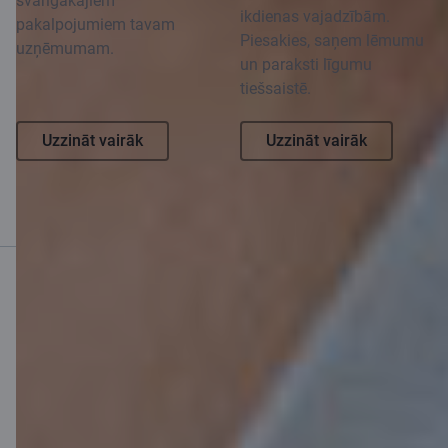
svarīgākajiem
ikdienas vajadzībām.
pakalpojumiem tavam
Piesakies, saņem lēmumu
uzņēmumam.
un paraksti līgumu
tiešsaistē.
Uzzināt vairāk
Uzzināt vairāk
Mobilā banka
Lejupielādē lietotni
Lejupielādē lietotni
Lietotne iOS un
Android ierīcēm
Sazinies ar mums