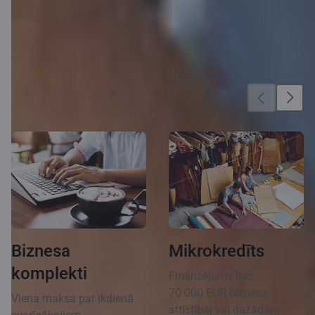
Vēl vairāk iespēju
Biznesa
Mikrokredīts
komplekti
Finansējums līdz
70 000 EUR biznesa
Viena maksa par ikdienā
attīstībai vai dažādām