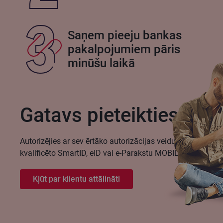
Saņem pieeju bankas
pakalpojumiem pāris
minūšu laikā
Gatavs pieteikties?
Autorizējies ar sev ērtāko autorizācijas veidu -
kvalificēto SmartID, eID vai e-Parakstu MOBILE.
Kļūt par klientu attālināti