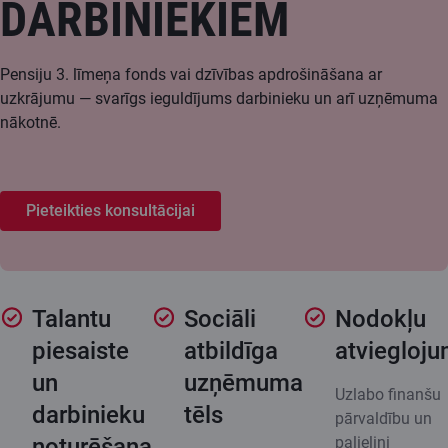
DARBINIEKIEM
Pensiju 3. līmeņa fonds vai dzīvības apdrošināšana ar
uzkrājumu — svarīgs ieguldījums darbinieku un arī uzņēmuma
nākotnē.
Pieteikties konsultācijai
Talantu
Sociāli
Nodokļu
piesaiste
atbildīga
atviegloju
un
uzņēmuma
Uzlabo finanšu
darbinieku
tēls
pārvaldību un
noturēšana
palielini