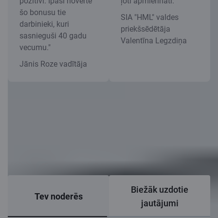
pozitīvi. Īpaši novērtē
ļoti apmierināti."
šo bonusu tie
SIA "HML" valdes
darbinieki, kuri
priekšsēdētāja
sasnieguši 40 gadu
Valentīna Legzdiņa
vecumu."
Jānis Roze vadītāja
Biežāk uzdotie
Tev noderēs
jautājumi