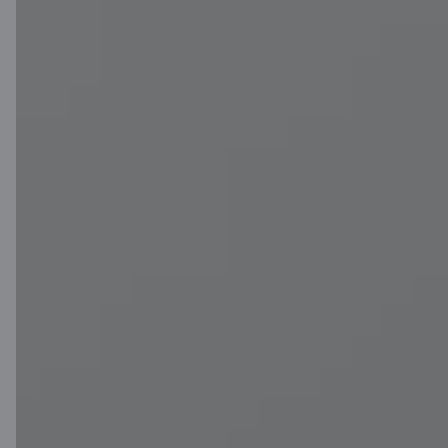
Brīva izvēle iemaksu
apmēram
Uzkrāto kapitālu
darbinieks var
saņemt no 55 gadu
vecuma vai krāt
tālāk
Uzkrāto kapitālu var
saņemt uzreiz vai
pa daļām
Uzkrājums ir
mantojams