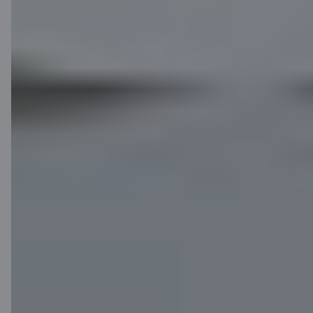
Mobilā banka
Lejupielādē lietotni
Lejupielādē lietotni
Lietotne iOS un
Android ierīcēm
Sazinies ar mums
Kontakti
Klientu atbalsts
Citadele
Par banku
Mediju telpa
Karjera
Citadeles blogs