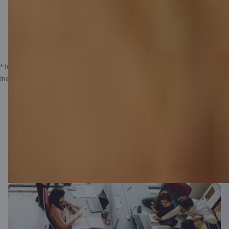
fonda
* Iedzīvotāju ienākumu nodokļa likme ir atkarīga no darbinieka
individuāla ienākumu apmēra.