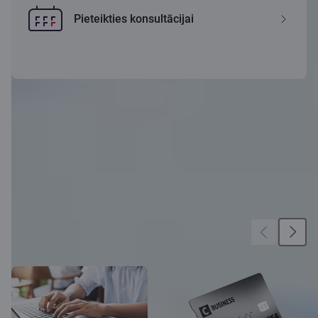
Pieteikties konsultācijai
Vēl vairāk iespēju