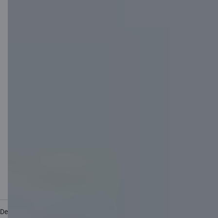
Noteikumi
Lietošanas noteikumi
Sīkdatņu iestatījumi
Personas datu apstrāde un aizsardzība
Noderīgi
Cenrādis privātpersonām
Cenrādis uzņēmumiem
Valūtas kalkulators
Kalkulatori
Piekļūstamība
Lapas karte
Developers Portal
citadele.lt
citadele.ee