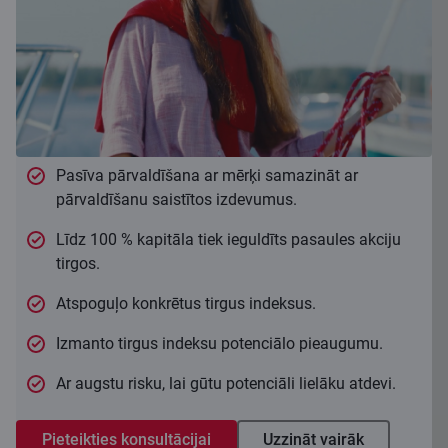
Pasīva pārvaldīšana ar mērķi samazināt ar
pārvaldīšanu saistītos izdevumus.
Līdz 100 % kapitāla tiek ieguldīts pasaules akciju
tirgos.
Atspoguļo konkrētus tirgus indeksus.
Izmanto tirgus indeksu potenciālo pieaugumu.
Ar augstu risku, lai gūtu potenciāli lielāku atdevi.
Pieteikties konsultācijai
Uzzināt vairāk