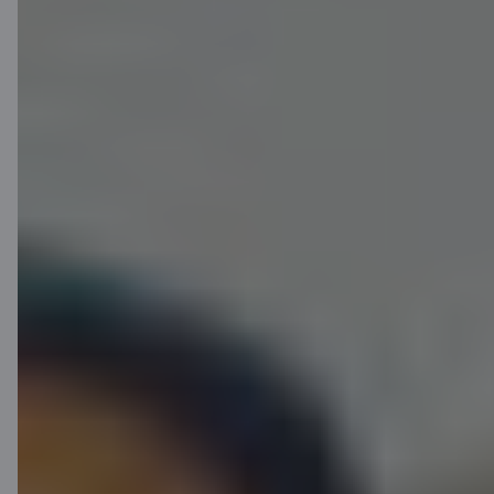
Darba
ņēmēja
10,50 %
sociālais
nodoklis
Iedzīvotāju
ienākuma
25,50 %
nodoklis*
Kopējās
izmaksas
185,35 EUR
no algu
fonda
Iemaksas uzkrājumā 100
EUR/mēn.