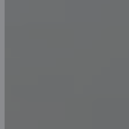
Uzkrājums kļūst par
darbinieka īpašumu
no brīža, kad veikta
iemaksa
Nodokļu ietekme uz
izmaksām