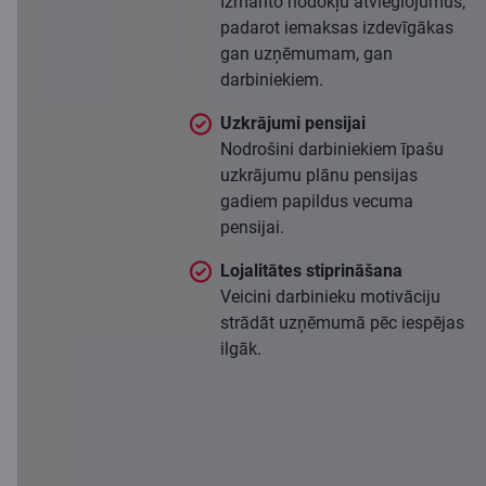
Izmanto nodokļu atvieglojumus,
padarot iemaksas izdevīgākas
gan uzņēmumam, gan
darbiniekiem.
Uzkrājumi pensijai
Nodrošini darbiniekiem īpašu
uzkrājumu plānu pensijas
gadiem papildus vecuma
pensijai.
Lojalitātes stiprināšana
Veicini darbinieku motivāciju
strādāt uzņēmumā pēc iespējas
ilgāk.
Pieteikties konsultācijai
Iesniegt dokumentus