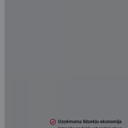
Pensiju 3.
līmenis
Piemērots uzņēmumiem, kas domā
par darbinieku noturēšanu
ilgtermiņā un vēlas stiprināt savu
tēlu kā atbildīgs darba devējs.
Uzņēmuma līdzekļu ekonomija