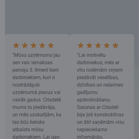
"Mūsu uzņēmums jau
"Lai motivētu
sen veic iemaksas
darbiniekus, mēs ar
pensiju 3. līmenī tiem
vīru nolēmām viņiem
darbiniekiem, kuri ir
piedāvāt veselības,
nostrādājuši
dzīvības un nelaimes
uzņēmumā piecus vai
gadījumu
vairāk gadus. Citadelē
apdrošināšanu.
mums to piedāvāja,
Sarunas ar Citadeli
un mēs uzskatījām, ka
bija ļoti konstruktīvas
tas būs lielisks
un ātrI saņēmām visu
atbalsts mūsu
nepieciešamo
darbiniekiem. Lai gan
informāciju.