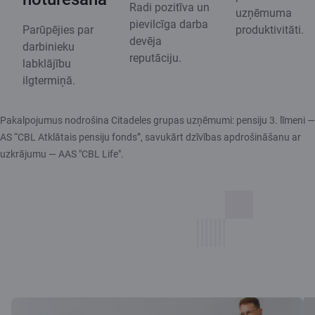
Radi pozitīva un
uzņēmuma
pievilcīga darba
Parūpējies par
produktivitāti.
devēja
darbinieku
reputāciju.
labklājību
ilgtermiņā.
Pakalpojumus nodrošina Citadeles grupas uzņēmumi: pensiju 3. līmeni —
AS “CBL Atklātais pensiju fonds”, savukārt dzīvības apdrošināšanu ar
uzkrājumu — AAS "CBL Life".