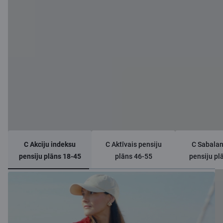
Pensiju plāni
C Akciju indeksu
C Aktīvais pensiju
C Sabalan
pensiju plāns 18-45
plāns 46-55
pensiju pl