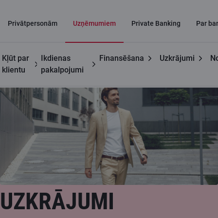
Privātpersonām
Uzņēmumiem
Private Banking
Par ba
Kļūt par
Ikdienas
Finansēšana
Uzkrājumi
No
Uzņēmumiem
Uzkrājumi darbiniekiem
klientu
pakalpojumi
UZKRĀJUMI