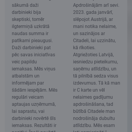
sākumā daži
Apdrošinājām arī sevi.
darbinieki bija
2023. gada janvārī,
skeptiski, tomēr
slēpojot Austrijā, ar
ilgtermiņā uzkrātā
mani notika nelaime,
naudas summa ir
un sazinājos ar
patīkami pieaugusi.
Citadeli, lai uzzinātu,
Daži darbinieki pat
kā rīkoties.
pēc savas iniciatīvas
Atgriežoties Latvijā,
veic papildu
iesniedzu pieteikumu,
iemaksas. Mēs viņus
saņēmu atlīdzību, un
atbalstām un
tā pilnībā sedza visus
informējam par
izdevumus. Tā kā man
šādām iespējām. Mēs
ir C karte un vēl
regulāri veicam
nelaimes gadījumu
aptaujas uzņēmumā,
apdrošināšana, tad
lai saprastu, vai
būtībā Citadele man
darbinieki novērtē šīs
nodrošināja dubultu
iemaksas. Rezultāti ir
atlīdzību. Mēs esam