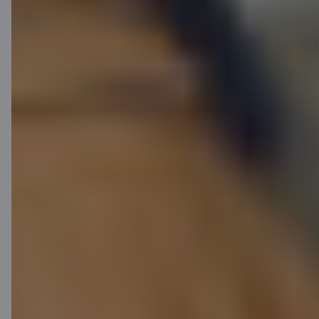
Darba
devēja
0 EUR
sociālais
nodoklis
Darba
ņēmēja
0 EUR
sociālais
nodoklis
Iedzīvotāju
ienākuma
0 EUR
nodoklis*
Kopējās
izmaksas
100 EUR
no algu