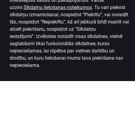
interesējošu saturu un pakalpojumus. Vairāk
uzzini
Sīkdatņu lietošanas noteikumos
.
Tu vari piekrist
sīkdatņu izmantošanai, nospiežot “Piekrītu”, vai noraidīt
tās, nospiežot “Nepiekrītu”, kā arī jebkurā brīdī mainīt vai
atcelt piekrišanu, nospiežot uz
“Sīkdatņu
iestatījumi”.
Izvēloties noraidīt visas sīkdatnes, vietnē
saglabāsim tikai funkcionālās sīkdatnes, kuras
nepieciešamas, lai rūpētos par vietnes darbību un
drošību, un kuru lietošanai mums tava piekrišana nav
nepieciešama.