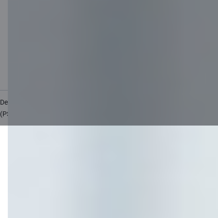
Cenrādis uzņēmumiem
Valūtas kalkulators
Kalkulatori
Piekļūstamība
Lapas karte
Developers Portal
citadele.lt
citadele.ee
(PSD2)