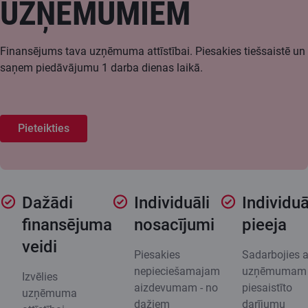
UZŅĒMUMIEM
Finansējums tava uzņēmuma attīstībai. Piesakies tiešsaistē un
saņem piedāvājumu 1 darba dienas laikā.
Pieteikties
Dažādi
Individuāli
Individuā
finansējuma
nosacījumi
pieeja
veidi
Piesakies
Sadarbojies a
nepieciešamajam
uzņēmumam
Izvēlies
aizdevumam - no
piesaistīto
uzņēmuma
dažiem
darījumu