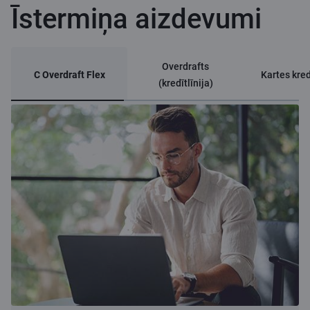
Īstermiņa aizdevumi
Overdrafts
C Overdraft Flex
Kartes kred
(kredītlīnija)