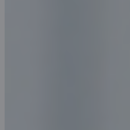
Klientu atbalsts
Citadele
Par banku
Mediju telpa
Karjera
Citadeles blogs
Noteikumi
Lietošanas noteikumi
Sīkdatņu iestatījumi
Personas datu apstrāde un aizsardzība
Noderīgi
Cenrādis privātpersonām