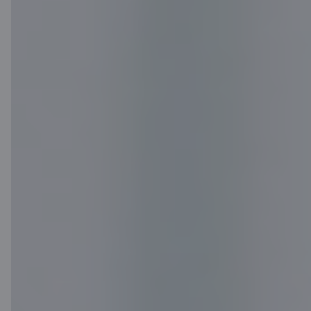
Kļūsti par
klientu
attālināti
Kļūsti par klientu attālināti 20
minūtēs un izbaudi Citadeles klienta
priekšrocības!