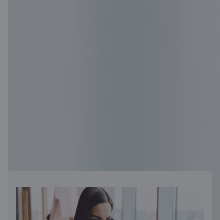
Kļūt par klientu
Tev noderēs