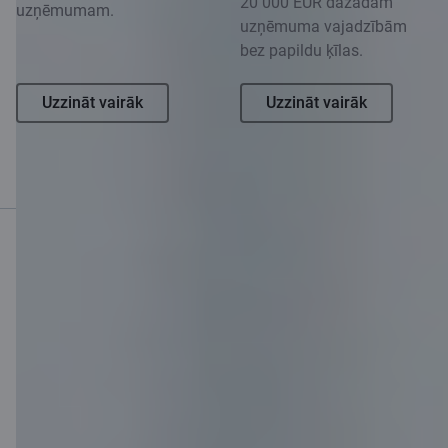
20 000 EUR dažādām
uzņēmumam.
uzņēmuma vajadzībām
bez papildu ķīlas.
Uzzināt vairāk
Uzzināt vairāk
Mobilā banka
Lejupielādē lietotni
Lejupielādē lietotni
Lietotne iOS un
Android ierīcēm
Sazinies ar mums
Kontakti