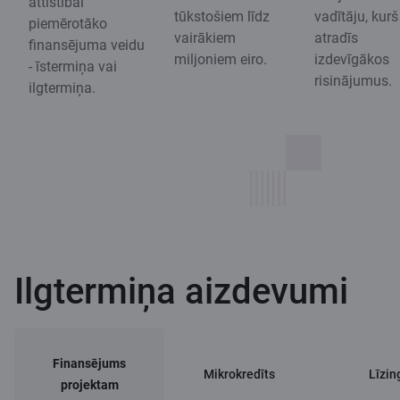
attīstībai
tūkstošiem līdz
vadītāju, kurš
piemērotāko
vairākiem
atradīs
finansējuma veidu
miljoniem eiro.
izdevīgākos
- īstermiņa vai
risinājumus.
ilgtermiņa.
Ilgtermiņa aizdevumi
Finansējums
Mikrokredīts
Līzin
projektam