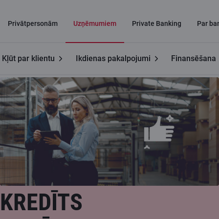
Privātpersonām
Uzņēmumiem
Private Banking
Par ba
Kļūt par klientu
Ikdienas pakalpojumi
Finansēšana
Uzņēmumiem
Kredīts uzņēmumiem
KREDĪTS