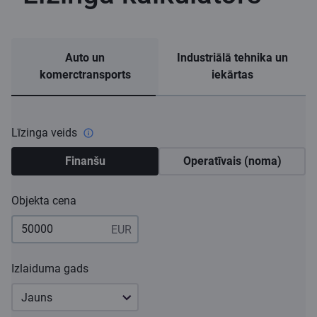
Auto un
Industriālā tehnika un
komerctransports
iekārtas
Līzinga veids
Finanšu
Operatīvais (noma)
Objekta cena
Izlaiduma gads
Jauns