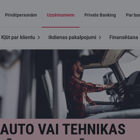
Privātpersonām
Uzņēmumiem
Private Banking
Par ba
Kļūt par klientu
Ikdienas pakalpojumi
Finansēšana
Uzņēmumiem
Līzings uzņēmumiem
AUTO VAI TEHNIKAS