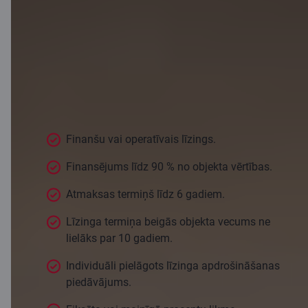
Līzings
komerctransportam
Finanšu vai operatīvais līzings.
Finansējums līdz 90 % no objekta vērtības.
Atmaksas termiņš līdz 6 gadiem.
Līzinga termiņa beigās objekta vecums ne
lielāks par 10 gadiem.
Individuāli pielāgots līzinga apdrošināšanas
piedāvājums.