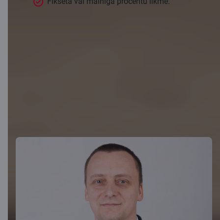
Fiksēta vai mainīgā procentu likme.
Pieteikties
Līzinga kalkulators
Speciālisti