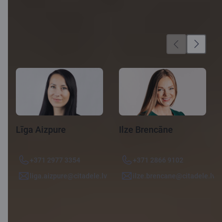
Speciālisti
Līga Aizpure
Ilze Brencāne
+371 2977 3354
+371 2866 9102
liga.aizpure@citadele.lv
ilze.brencane@citadele.lv