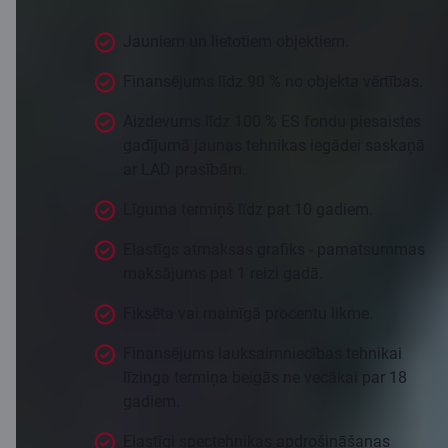
Jauniem un lietotiem objektiem.
Finansējums līdz 90 % no objekta vērtības.
Aizdevums līdz 100 % ES fondu piesaistes
gadījumā jaunas tehnikas iegādei saskaņā
ar LAD prasībām.
Līguma termiņš līdz pat 10 gadiem.
Elastīgs atmaksas grafiks - pamatsummas
maksājums pat 1 reizi gadā.
Fiksēta vai mainīgā procentu likme.
Finansējums lauksaimniecības tehnikai
līzinga termiņa beigās ne vecākai par 18
gadiem.
Elastīgi spectehnikas apdrošināšanas