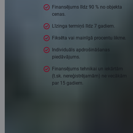
Finansējums līdz 90 % no objekta
cenas.
Līzinga termiņš līdz 7 gadiem.
Fiksēta vai mainīgā procentu likme.
Individuāls apdrošināšanas
piedāvājums.
Finansējums tehnikai un iekārtām
(t.sk. nereģistrējamām) ne vecākām
par 15 gadiem.
Pieteikties
Līzinga kalkulators