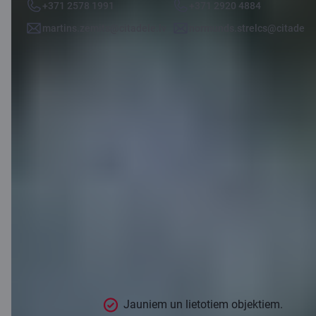
+371 2578 1991
+371 2920 4884
martins.zemits@citadele.lv
normunds.strelcs@citadele.
Līzings
industriālai
tehnikai un
iekārtām
Jauniem un lietotiem objektiem.