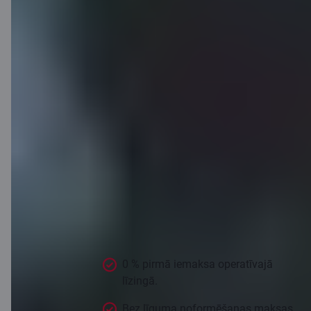
Īpašs piedāvājums
Izdevīgi līzinga
nosacījumi
atgūtajiem
objektiem!
0 % pirmā iemaksa operatīvajā
līzingā.
Bez līguma noformēšanas maksas.