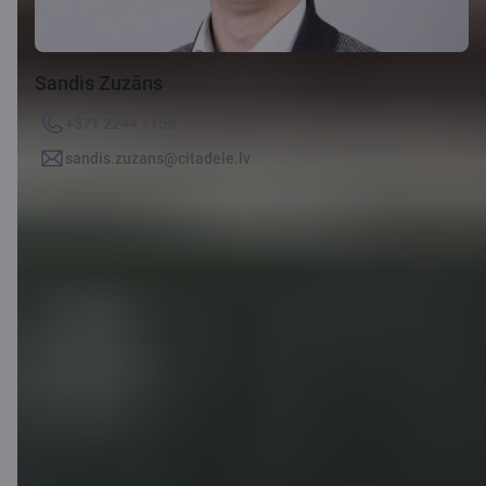
Sandis Zuzāns
+371 2244 1155
sandis.zuzans@citadele.lv
Līzings vai
aizdevums
lauksaimniekiem