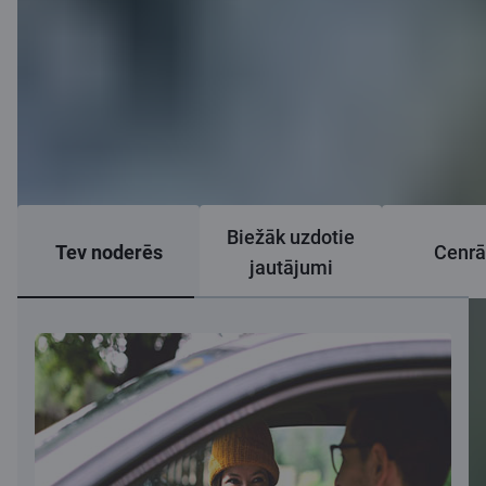
Biežāk uzdotie
Tev noderēs
Cenrā
jautājumi