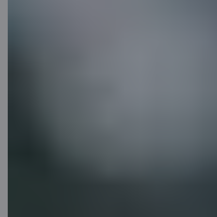
Citadele
Par banku
Mediju telpa
Karjera
Citadeles blogs
Noteikumi
Lietošanas noteikumi
Sīkdatņu iestatījumi
Personas datu apstrāde un aizsardzība
Noderīgi
Cenrādis privātpersonām
Cenrādis uzņēmumiem