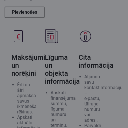
Pievienoties
Maksājumi
Līguma
Cita
un
un
informācija
norēķini
objekta
Atjauno
informācija
savu
Ērti un
kontaktinformāciju
ātri
Apskati
–
apmaksā
finansējuma
e‑pastu,
savus
summu,
tālruņa
ikmēneša
līguma
numuru
rēķinus.
numuru
vai
Apskati
un
adresi.
aktuālo
termiņu.
Pārvaldi