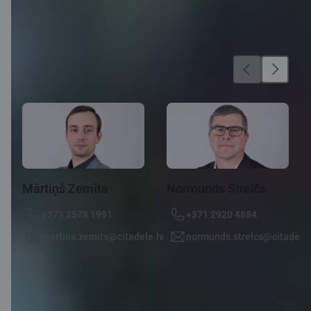
Speciālisti
Mārtiņš Zemīts
Normunds Strelčs
+371 2578 1991
+371 2920 4884
martins.zemits@citadele.lv
normunds.strelcs@citadele.