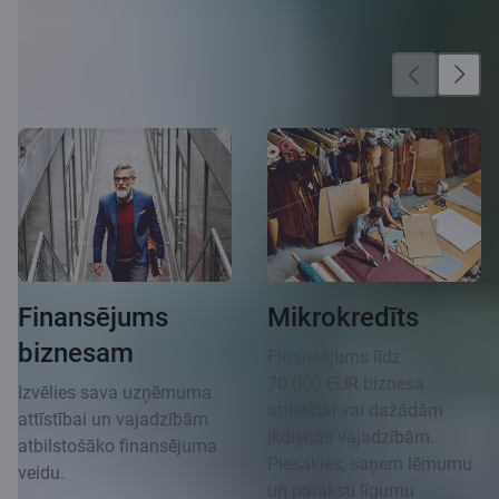
Vēl vairāk iespēju
Finansējums
Mikrokredīts
biznesam
Finansējums līdz
70 000 EUR biznesa
Izvēlies sava uzņēmuma
attīstībai vai dažādām
attīstībai un vajadzībām
ikdienas vajadzībām.
atbilstošāko finansējuma
Piesakies, saņem lēmumu
veidu.
un paraksti līgumu