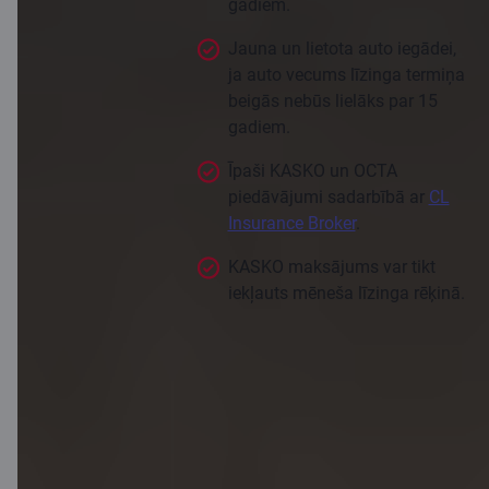
gadiem.
Jauna un lietota auto iegādei,
ja auto vecums līzinga termiņa
beigās nebūs lielāks par 15
gadiem.
Īpaši KASKO un OCTA
piedāvājumi sadarbībā ar
CL
Insurance Broker
.
KASKO maksājums var tikt
iekļauts mēneša līzinga rēķinā.
Pieteikties
Līzinga kalkulators