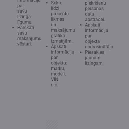
informāciju
Seko
piekrišanu
par
līdzi
personas
savu
procentu
datu
līzinga
likmes
apstrādei.
līgumu.
un
Apskati
Pārskati
maksājumu
informāciju
savu
grafika
par
maksājumu
izmaiņām.
objekta
vēsturi.
Apskati
apdrošinātāju.
informāciju
Piesakies
par
jaunam
objektu:
līzingam.
marku,
modeli,
VIN
u.c.