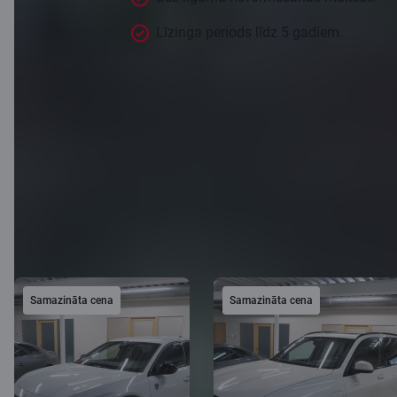
Līzinga periods līdz 5 gadiem.
Piedāvājums spēkā līdz 1.09.2026.
Atgūtie objekti
Visi objekti
Samazināta cena
Samazināta cena