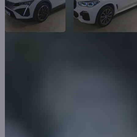
26 500 EUR
44 500 EUR
(ar PVN)
(bez PVN)
28 500 EUR
46 500 EUR
Peugeot 408
BMW X5
Motora tilpums
1200 cm³
Motora tilpums
3000 cm³
Degvielas tips
Hibrīds
Degvielas tips
Plug-in-hyb
Gads
2025
Gads
2021
Valsts
Igaunija
Valsts
Igaunija
Lasīt vairāk
Lasīt vairāk