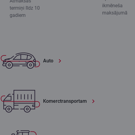
Atmaksas
ikmēneša
termiņi līdz 10
maksājumā
gadiem
Auto
Komerctransportam