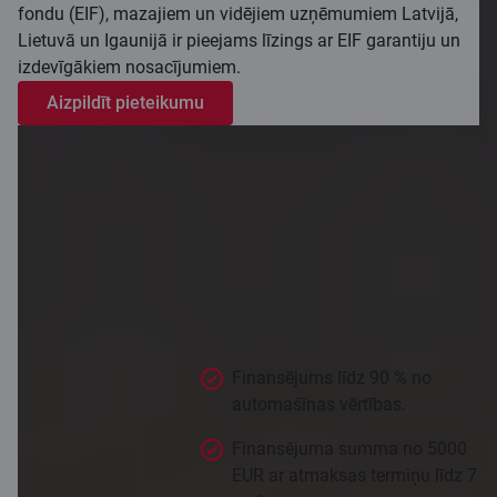
fondu (EIF), mazajiem un vidējiem uzņēmumiem Latvijā,
Lietuvā un Igaunijā ir pieejams līzings ar EIF garantiju un
izdevīgākiem nosacījumiem.
Aizpildīt pieteikumu
Auto līzings
Finansējums līdz 90 % no
automašīnas vērtības.
Finansējuma summa no 5000
EUR ar atmaksas termiņu līdz 7