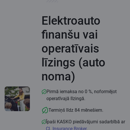
Elektroauto
finanšu vai
operatīvais
līzings (auto
noma)
Pirmā iemaksa no 0 %, noformējot
operatīvajā līzingā.
Termiņš līdz 84 mēnešiem.
Īpaši KASKO piedāvājumi sadarbībā ar
CL Insurance Broker
.