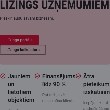
LĪZINGS UZŅĒMUMIEM
Piešķir jaudu savam biznesam.
Līzinga portāls
Līzinga kalkulators
Jauniem
Finansējums
Ātra
un
līdz 90 %
pieteikum
lietotiem
izskatīša
Pat tad, ja vēl
objektiem
neesi mūsu klients
Iespēja iekļaut
apdrošināšanu