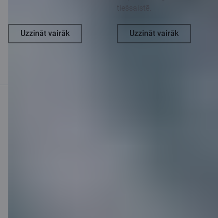
tiešsaistē.
Uzzināt vairāk
Uzzināt vairāk
Mobilā banka
Lejupielādē lietotni
Lejupielādē lietotni
Lietotne iOS un
Android ierīcēm
Sazinies ar mums
Kontakti
Klientu atbalsts