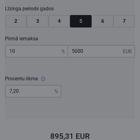
Līzinga periods gados
2
3
4
5
6
7
Pirmā iemaksa
Procentu likme
895,31 EUR