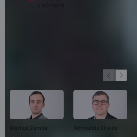
piedāvājumi.
Pieteikties
Līzinga kalkulators
Speciālisti
Mārtiņš Zemīts
Normunds Strelčs