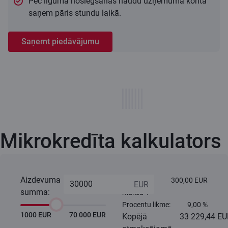
Pēc līguma noslēgšanas naudu uzņēmuma kontā
saņem pāris stundu laikā.
Saņemt piedāvājumu
Mikrokredīta kalkulators
Aizdevuma
Komisijas
300,00 EUR
summa:
maksa*:
Procentu likme:
9,00 %
1000 EUR
70 000 EUR
Kopējā
33 229,44 E