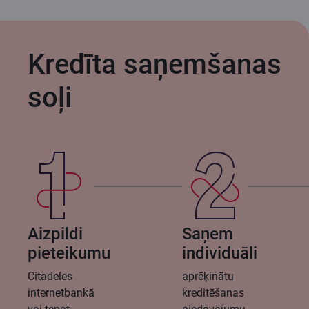
Kredīta saņemšanas
soļi
Aizpildi
Saņem
pieteikumu
individuāli
Citadeles
aprēķinātu
internetbankā
kreditēšanas