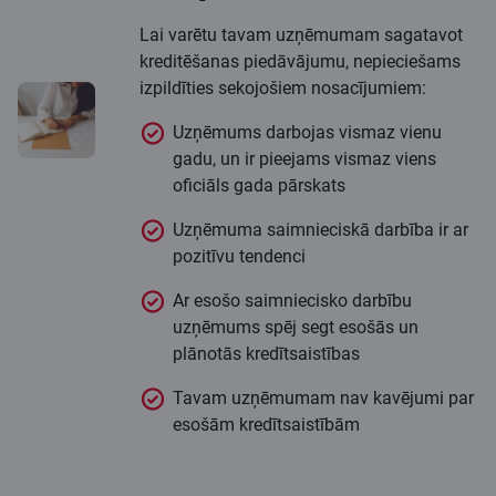
Lai varētu tavam uzņēmumam sagatavot
kreditēšanas piedāvājumu, nepieciešams
izpildīties sekojošiem nosacījumiem:
Uzņēmums darbojas vismaz vienu
gadu, un ir pieejams vismaz viens
oficiāls gada pārskats
Uzņēmuma saimnieciskā darbība ir ar
pozitīvu tendenci
Ar esošo saimniecisko darbību
uzņēmums spēj segt esošās un
plānotās kredītsaistības
Tavam uzņēmumam nav kavējumi par
esošām kredītsaistībām