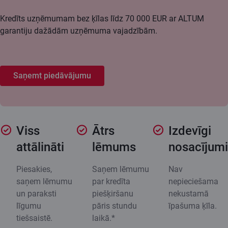
Kredīts uzņēmumam bez ķīlas līdz 70 000 EUR ar ALTUM
garantiju dažādām uzņēmuma vajadzībām.
Saņemt piedāvājumu
Viss
Ātrs
Izdevīgi
attālināti
lēmums
nosacījumi
Piesakies,
Saņem lēmumu
Nav
saņem lēmumu
par kredīta
nepieciešama
un paraksti
piešķiršanu
nekustamā
līgumu
pāris stundu
īpašuma ķīla.
tiešsaistē.
laikā.*