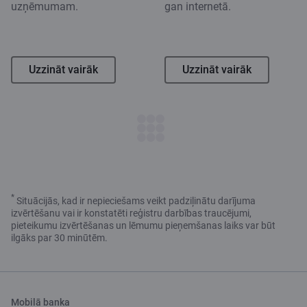
uzņēmumam.
gan internetā.
Uzzināt vairāk
Uzzināt vairāk
*
Situācijās, kad ir nepieciešams veikt padziļinātu darījuma
izvērtēšanu vai ir konstatēti reģistru darbības traucējumi,
pieteikumu izvērtēšanas un lēmumu pieņemšanas laiks var būt
ilgāks par 30 minūtēm.
Mobilā banka