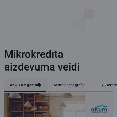
Mikrokredīta
aizdevuma veidi
Ar ALTUM garantiju
Ar atmaksas grafiku
C Overdra