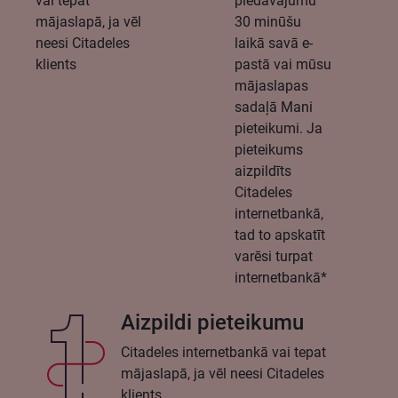
vai tepat
piedāvājumu
mājaslapā, ja vēl
30 minūšu
neesi Citadeles
laikā savā e-
klients
pastā vai mūsu
mājaslapas
sadaļā Mani
pieteikumi. Ja
pieteikums
aizpildīts
Citadeles
internetbankā,
tad to apskatīt
varēsi turpat
internetbankā*
Aizpildi pieteikumu
Citadeles internetbankā vai tepat
mājaslapā, ja vēl neesi Citadeles
klients