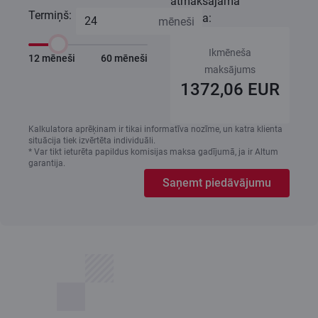
atmaksājamā
Termiņš:
summa:
Ikmēneša
12 mēneši
60 mēneši
maksājums
1372,06 EUR
Kalkulatora aprēķinam ir tikai informatīva nozīme, un katra klienta
situācija tiek izvērtēta individuāli.
* Var tikt ieturēta papildus komisijas maksa gadījumā, ja ir Altum
garantija.
Saņemt piedāvājumu