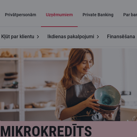
Privātpersonām
Uzņēmumiem
Private Banking
Par ba
Kļūt par klientu
Ikdienas pakalpojumi
Finansēšana
Uzņēmumiem
Mikrokredīts uzņēmumam
MIKROKREDĪTS