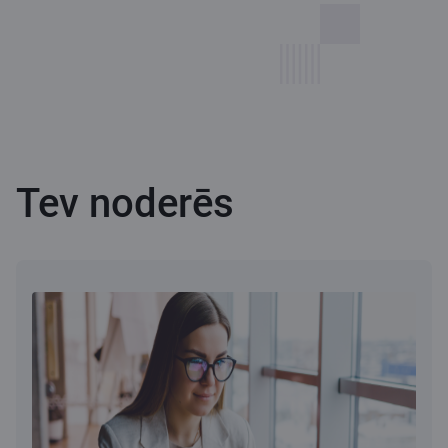
Tev noderēs