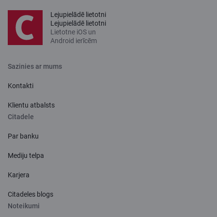
Lejupielādē lietotni
Lejupielādē lietotni
Lietotne iOS un
Android ierīcēm
Sazinies ar mums
Kontakti
Klientu atbalsts
Citadele
Par banku
Mediju telpa
Karjera
Citadeles blogs
Noteikumi