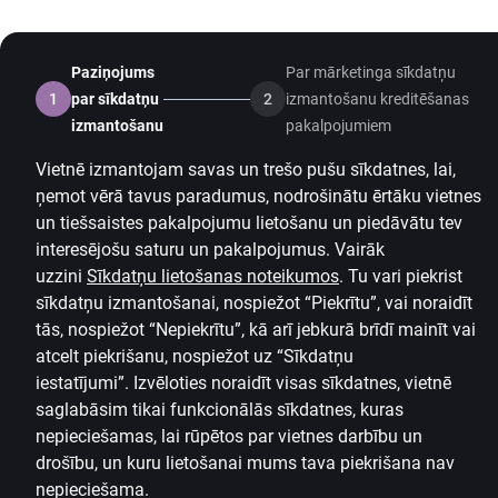
Paziņojums
Par mārketinga sīkdatņu
1
par sīkdatņu
2
izmantošanu kreditēšanas
izmantošanu
pakalpojumiem
Vietnē izmantojam savas un trešo pušu sīkdatnes, lai,
ņemot vērā tavus paradumus, nodrošinātu ērtāku vietnes
un tiešsaistes pakalpojumu lietošanu un piedāvātu tev
interesējošu saturu un pakalpojumus. Vairāk
uzzini
Sīkdatņu lietošanas noteikumos
.
Tu vari piekrist
sīkdatņu izmantošanai, nospiežot “Piekrītu”, vai noraidīt
tās, nospiežot “Nepiekrītu”, kā arī jebkurā brīdī mainīt vai
atcelt piekrišanu, nospiežot uz
“Sīkdatņu
iestatījumi”.
Izvēloties noraidīt visas sīkdatnes, vietnē
saglabāsim tikai funkcionālās sīkdatnes, kuras
nepieciešamas, lai rūpētos par vietnes darbību un
drošību, un kuru lietošanai mums tava piekrišana nav
nepieciešama.