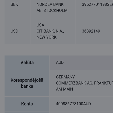
SEK
NORDEA BANK
39527701198SE
AB, STOCKHOLM
USA
USD
CITIBANK, N.A.,
36392149
NEW YORK
Valūta
AUD
GERMANY
Korespondējošā
COMMERZBANK AG, FRANKFU
banka
AM MAIN
Konts
400886773100AUD