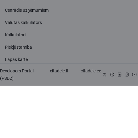
Cenrādis uzņēmumiem
Valūtas kalkulators
Kalkulatori
Piekļūstamība
Lapas karte
Developers Portal
citadele.lt
citadele.ee
(PSD2)