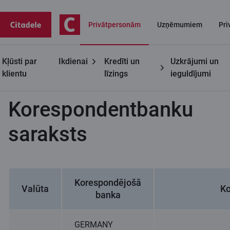
Privātpersonām
Uzņēmumiem
Pri
Kļūsti par
Ikdienai
Kredīti un
Uzkrājumi un
Kontakti
Korespondentbanku saraksts
klientu
līzings
ieguldījumi
Korespondentbanku
saraksts
Korespondējošā
Valūta
Ko
banka
GERMANY