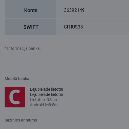
Konts
36392149
SWIFT
CITIUS33
* Informācija bankā.
Mobilā banka
Lejupielādē lietotni
Lejupielādē lietotni
Lietotne iOS un
Android ierīcēm
Sazinies ar mums