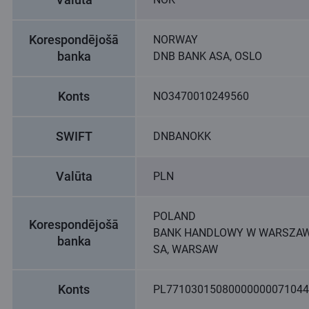
Korespondējošā
NORWAY
banka
DNB BANK ASA, OSLO
Konts
NO3470010249560
SWIFT
DNBANOKK
Valūta
PLN
POLAND
Korespondējošā
BANK HANDLOWY W WARSZAW
banka
SA, WARSAW
Konts
PL77103015080000000071044