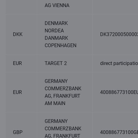
AG VIENNA
DENMARK
NORDEA
DKK
DK37200050000
DANMARK
COPENHAGEN
EUR
TARGET 2
direct participati
GERMANY
COMMERZBANK
EUR
400886773100E
AG, FRANKFURT
AM MAIN
GERMANY
COMMERZBANK
GBP
400886773100G
AG, FRANKFURT