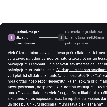
Paziņojums par
Par mārketinga sīkdatņu
1
sīkdatņu
2
izmantošanu kreditēšanas
izmantošanu
pakalpojumiem
Vietnē izmantojam savas un trešo pušu sīkdatnes, lai, ņem
vērā tavus paradumus, nodrošinātu ērtāku vietnes un tiešs
pakalpojumu lietošanu un piedāvātu tev interesējošu satur
pakalpojumus. Vairāk uzzini
Sīkdatņu lietošanas noteikum
vari piekrist sīkdatņu izmantošanai, nospiežot “Piekrītu”, va
noraidīt tās, nospiežot “Nepiekrītu”, kā arī jebkurā brīdī main
atcelt piekrišanu, nospiežot uz
“Sīkdatņu iestatījumi”.
Izvēl
noraidīt visas sīkdatnes, vietnē saglabāsim tikai funkcionā
sīkdatnes, kuras nepieciešamas, lai rūpētos par vietnes dar
un drošību, un kuru lietošanai mums tava piekrišana nav