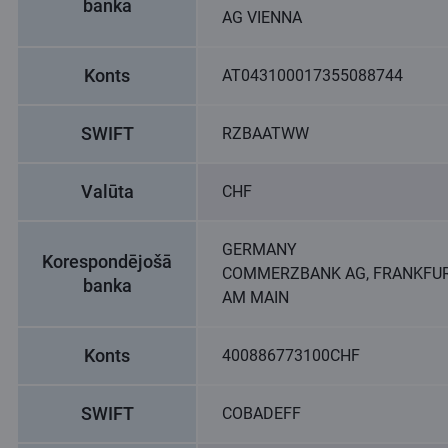
banka
AG VIENNA
Konts
AT043100017355088744
SWIFT
RZBAATWW
Valūta
CHF
GERMANY
Korespondējošā
COMMERZBANK AG, FRANKFU
banka
AM MAIN
Konts
400886773100CHF
SWIFT
COBADEFF