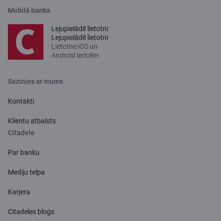
Mobilā banka
Lejupielādē lietotni
Lejupielādē lietotni
Lietotne iOS un
Android ierīcēm
Sazinies ar mums
Kontakti
Klientu atbalsts
Citadele
Par banku
Mediju telpa
Karjera
Citadeles blogs