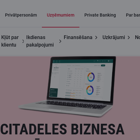
Privātpersonām
Uzņēmumiem
Private Banking
Par ba
Kļūt par
Ikdienas
Finansēšana
Uzkrājumi
No
Uzņēmumiem
Citadeles Biznesa portāls
klientu
pakalpojumi
CITADELES BIZNESA