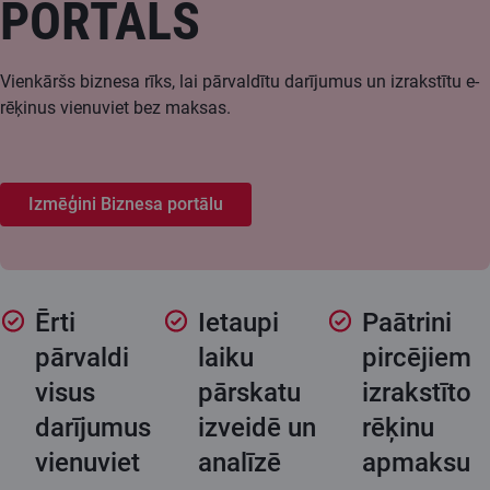
PORTĀLS
Vienkāršs biznesa rīks, lai pārvaldītu darījumus un izrakstītu e-
rēķinus vienuviet bez maksas.
Izmēģini Biznesa portālu
Ērti
Ietaupi
Paātrini
pārvaldi
laiku
pircējiem
visus
pārskatu
izrakstīto
darījumus
izveidē un
rēķinu
vienuviet
analīzē
apmaksu