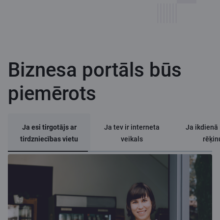
Biznesa portāls būs
piemērots
Ja esi tirgotājs ar
Ja tev ir interneta
Ja ikdienā 
tirdzniecības vietu
veikals
rēķin