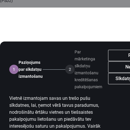
(PSD2)
Par
mārketinga
Paziņojums
sīkdatņu
Ne
1
par sīkdatņu
2
izmantošanu
izmantošanu
Sīkdatņ
kreditēšanas
pakalpojumiem
Vietnē izmantojam savas un trešo pušu
sīkdatnes, lai, ņemot vērā tavus paradumus,
nodrošinātu ērtāku vietnes un tiešsaistes
pakalpojumu lietošanu un piedāvātu tev
interesējošu saturu un pakalpojumus. Vairāk