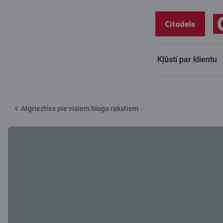
Kļūsti par klientu
Citadeles blogs
Tavas pensijas saliktie procenti īstos skaitļos
Atgriezties pie visiem bloga rakstiem