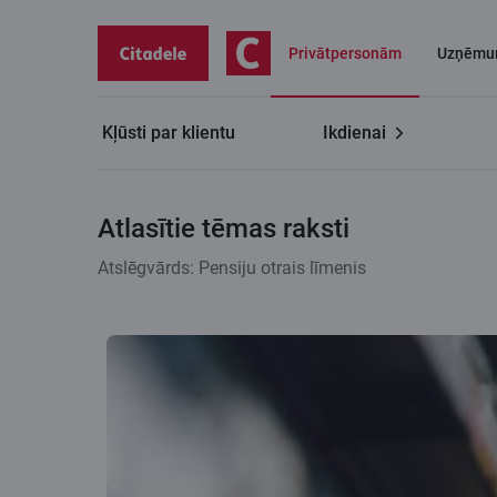
Privātpersonām
Uzņēmu
Kļūsti par klientu
Ikdienai
Citadeles blogs
Atlasītie tēmas raksti
Atlasītie tēmas raksti
Atslēgvārds: Pensiju otrais līmenis