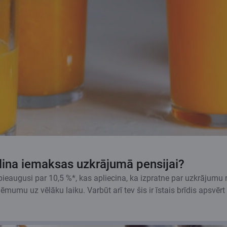
elina iemaksas uzkrājumā pensijai?
ieaugusi par 10,5 %*, kas apliecina, ka izpratne par uzkrājumu n
 lēmumu uz vēlāku laiku. Varbūt arī tev šis ir īstais brīdis apsvērt