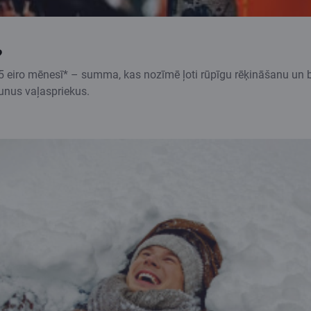
?
5 eiro mēnesī* – summa, kas nozīmē ļoti rūpīgu rēķināšanu un būt
jaunus vaļaspriekus.