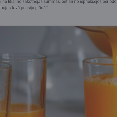
āti ne tikai no sākotnējās summas, bet arī no iepriekšējos perio
arbojas tavā pensiju plānā?