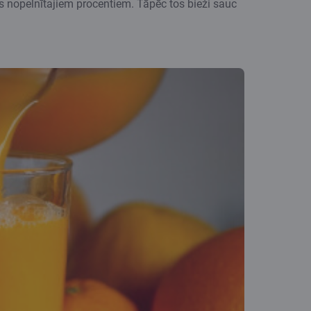
dos nopelnītajiem procentiem. Tāpēc tos bieži sauc