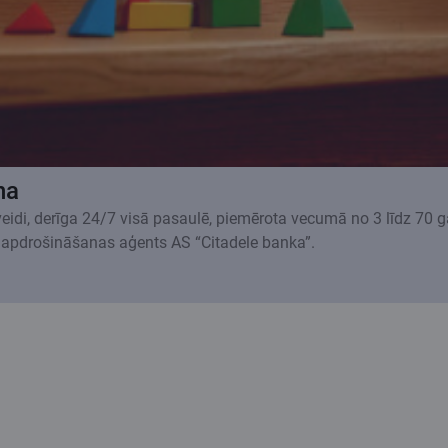
na
 veidi, derīga 24/7 visā pasaulē, piemērota vecumā no 3 līdz 70 
 apdrošināšanas aģents AS “Citadele banka”.