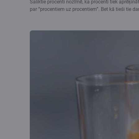
Saliktie procenti nozīmē, ka procenti tiek aprēķin
par “procentiem uz procentiem”. Bet kā tieši tie d