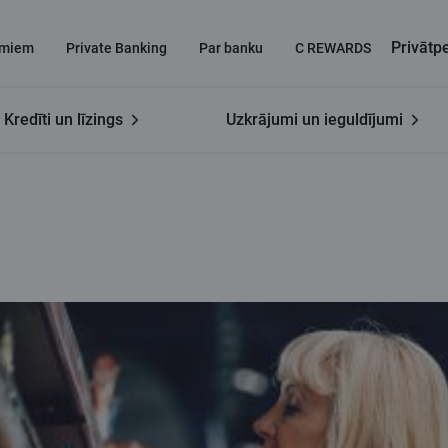
Privāt
miem
Private Banking
Par banku
C REWARDS
Kredīti un līzings
Uzkrājumi un ieguldījumi