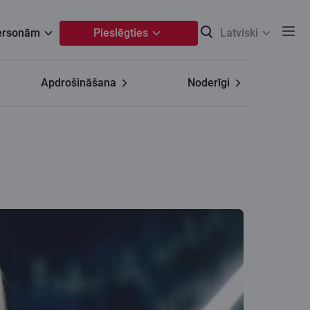
personām
Pieslēgties
Latviski
Apdrošināšana
Noderīgi