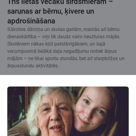
Trīs lietas vecāku sirdsmieram –
sarunas ar bērnu, ķivere un
apdrošināšana
Sākoties dārziņa un skolas gaitām, mainās arī bērnu
dienaskārtība – viņi tik daudz vairs neuzturas mājās.
Skolēniem nākas kļūt patstāvīgākiem, un šajā
vecumposmā lielākā daļa negadījumu notiek ārpus
mājām – ne tikai sporta stundās, bet arī starpbrīžos un
ārpusstundu aktivitātēs.