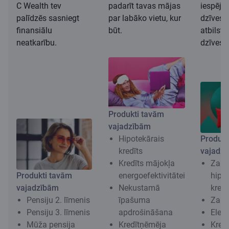
C Wealth tev
padarīt tavas mājas
iespēju 
palīdzēs sasniegt
par labāko vietu, kur
dzīves 
finansiālu
būt.
atbilst
neatkarību.
dzīvesv
Produkti tavām
vajadzībām
Hipotekārais
Produkt
kredīts
vajadz
Kredīts mājokļa
Zaļa
Produkti tavām
energoefektivitātei
hipo
vajadzībām
Nekustamā
kredī
Pensiju 2. līmenis
īpašuma
Zaļai
Pensiju 3. līmenis
apdrošināšana
Elekt
Mūža pensija
Kredītņēmēja
Kred