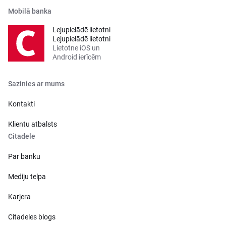
Mobilā banka
Lejupielādē lietotni
Lejupielādē lietotni
Lietotne iOS un
Android ierīcēm
Sazinies ar mums
Kontakti
Klientu atbalsts
Citadele
Par banku
Mediju telpa
Karjera
Citadeles blogs