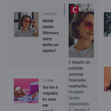
WEALTH
C WEALTH
Meklē
ideālo
līdzsvaru
starp
darbu un
atpūtu?
C Wealth tev
palīdzēs
sasniegt
finansiālu
C HOME
neatkarību.
Vai tev ir
Produkti
mājoklis,
tavām
ko sauc
vajadzībām
par
Pensiju 2.