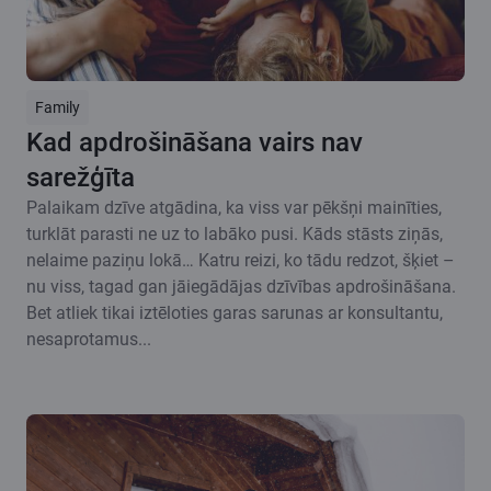
Family
Kad apdrošināšana vairs nav
sarežģīta
Palaikam dzīve atgādina, ka viss var pēkšņi mainīties,
turklāt parasti ne uz to labāko pusi. Kāds stāsts ziņās,
nelaime paziņu lokā… Katru reizi, ko tādu redzot, šķiet –
nu viss, tagad gan jāiegādājas dzīvības apdrošināšana.
Bet atliek tikai iztēloties garas sarunas ar konsultantu,
nesaprotamus...