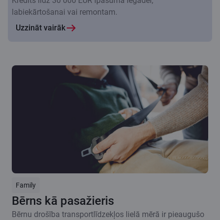
Kredīts līdz 30 000 EUR īpašuma iegādei,
labiekārtošanai vai remontam.
Uzzināt vairāk
Family
Bērns kā pasažieris
Bērnu drošība transportlīdzekļos lielā mērā ir pieaugušo