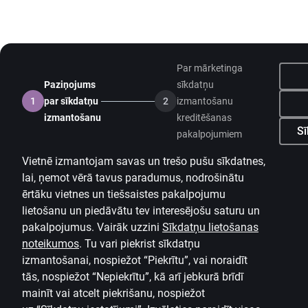
Par mārketinga
Paziņojums
sīkdatņu
1
par sīkdatņu
2
izmantošanu
izmantošanu
kreditēšanas
Sī
pakalpojumiem
Vietnē izmantojam savas un trešo pušu sīkdatnes,
lai, ņemot vērā tavus paradumus, nodrošinātu
ērtāku vietnes un tiešsaistes pakalpojumu
lietošanu un piedāvātu tev interesējošu saturu un
pakalpojumus. Vairāk uzzini
Sīkdatņu lietošanas
noteikumos
.
Tu vari piekrist sīkdatņu
izmantošanai, nospiežot “Piekrītu”, vai noraidīt
tās, nospiežot “Nepiekrītu”, kā arī jebkurā brīdī
mainīt vai atcelt piekrišanu, nospiežot