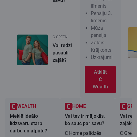
savu?
līmenis
Pensiju 3.
līmenis
Mūža
pensija
C GREEN
Zaļais
Vai redzi
Krājkonts
pasauli
Uzkrājumi
zaļāk?
Atklāt
C
Wealth
WEALTH
HOME
GRE
Meklē ideālo
Vai tev ir mājoklis,
Vai redz
līdzsvaru starp
ko sauc par savu?
zaļāk?
darbu un atpūtu?
C Home palīdzēs
C Green