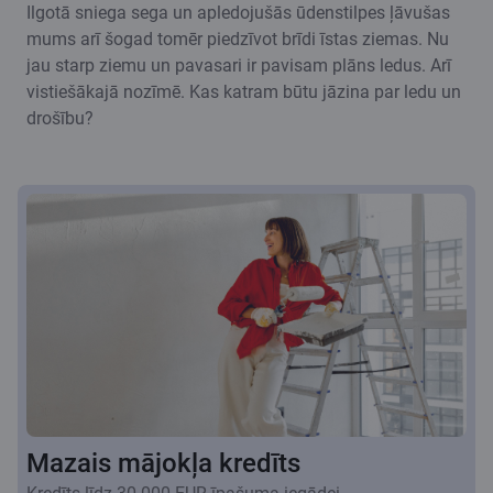
Ilgotā sniega sega un apledojušās ūdenstilpes ļāvušas
mums arī šogad tomēr piedzīvot brīdi īstas ziemas. Nu
jau starp ziemu un pavasari ir pavisam plāns ledus. Arī
vistiešākajā nozīmē. Kas katram būtu jāzina par ledu un
drošību?
Mazais mājokļa kredīts