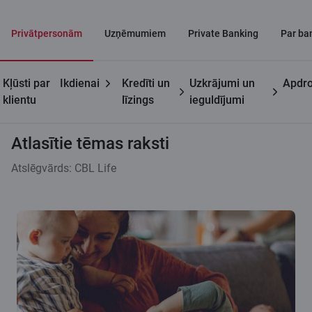
Privātpersonām
Uzņēmumiem
Private Banking
Par ba
Kļūsti par
Ikdienai
Kredīti un
Uzkrājumi un
Apdro
Citadeles blogs
Atlasītie tēmas raksti
klientu
līzings
ieguldījumi
Atlasītie tēmas raksti
Atslēgvārds: CBL Life