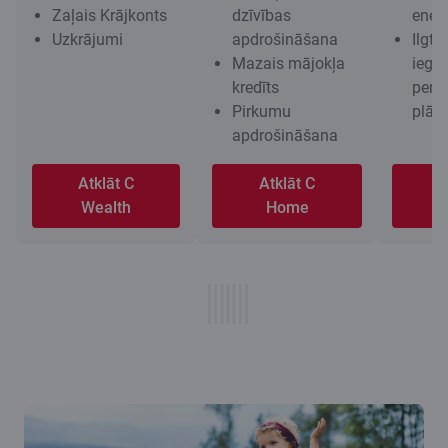
Zaļais Krājkonts
dzīvības
energ
Uzkrājumi
apdrošināšana
Ilgts
Mazais mājokļa
iegu
kredīts
pensi
Pirkumu
plān
apdrošināšana
Atklāt C
Atklāt C
A
Wealth
Home