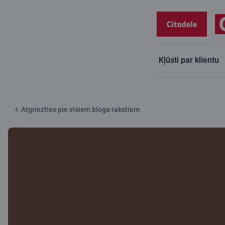
Kļūsti par klientu
Citadeles blogs
Kāpēc sasitumi parasti netiek apdrošināti
Atgriezties pie visiem bloga rakstiem