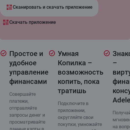
Сканировать и скачать приложение
Скачать приложение
Простое и
Умная
Знак
удобное
Копилка –
–
управление
возможность
вирт
финансами
копить, пока
фина
тратишь
конс
Совершайте
Adele
платежи,
Подключите в
отправляйте
приложении,
Получа
запросы денег и
округляйте свои
мгнове
просматривайте
покупки, умножайте
на вопр
данные карты в