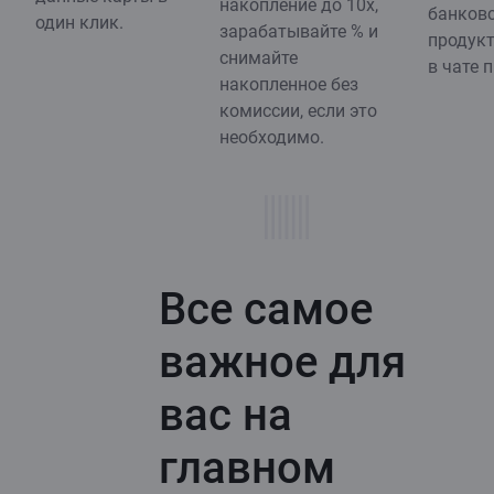
накопление до 10х,
банков
один клик.
зарабатывайте % и
продукт
снимайте
в чате 
накопленное без
комиссии, если это
необходимо.
Все самое
важное для
вас на
главном