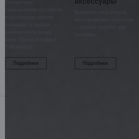
аксессуары
Бесплатные
перечисления по Европе
Выберите свой способ
и бесплатное снятие
бесконтактных расчетов
наличных в любом
– кольцо, браслет или
банкомате по всему
наклейку.
миру. Призы и скидки
C REWARDS.
Подробнее
Подробнее
Мобильный банк
Скачать приложение
Скачать приложение
для устройств iOS и
Android