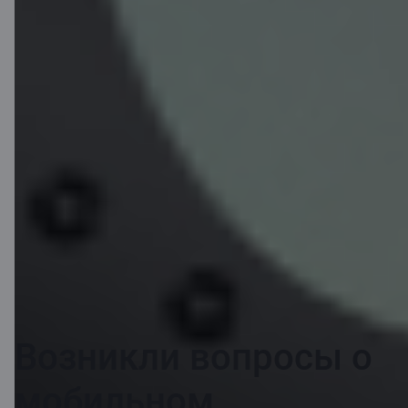
Карты C
Выберите самую подходящую карту C и
начните пользоваться многочисленными
преимуществами
Подробнее о картах C
Возникли вопросы о
мобильном