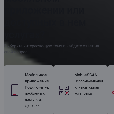
приложении или
доступных в нем
услугах?
Выберите интересующую тему и найдите ответ на
свой вопрос.
Мобильное
MobileSCAN
приложение
Первоначальная
Подключение,
или повторная
проблемы с
установка
доступом,
функции