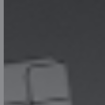
Связаться с нами
Контакты
Поддержка клиентов
Citadele
О банке
Медиа-пространство
Карьера
Citadele блог
Правила
Правила пользования страницей
Настройки файлов cookie