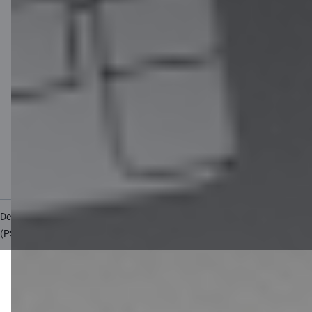
Обработка и защита персональных данных
Полезно
Тарифы для частных лиц
Тарифы для предприятий
Калькулятор валют
Калькуляторы
Доступность
Карта сайта
Developers Portal
citadele.lt
citadele.ee
(PSD2)