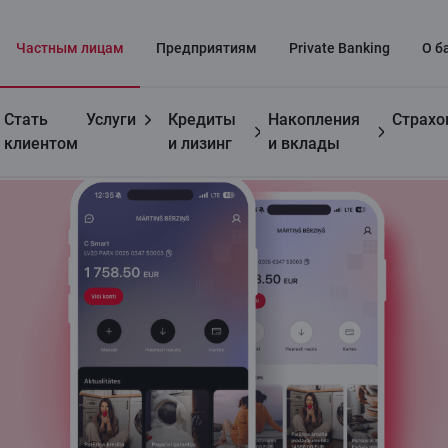
Частным лицaм
Предприятиям
Private Banking
О б
Стать
Услуги
Кредиты
Накопления
Страхо
Полезно
Мобильное приложение
клиентом
и лизинг
и вклады