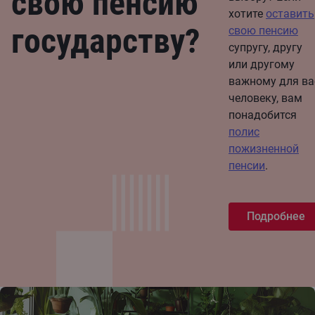
свою пенсию
хотите
оставить
государству?
свою пенсию
супругу, другу
или другому
важному для ва
человеку, вам
понадобится
полис
пожизненной
пенсии
.
Подробнее