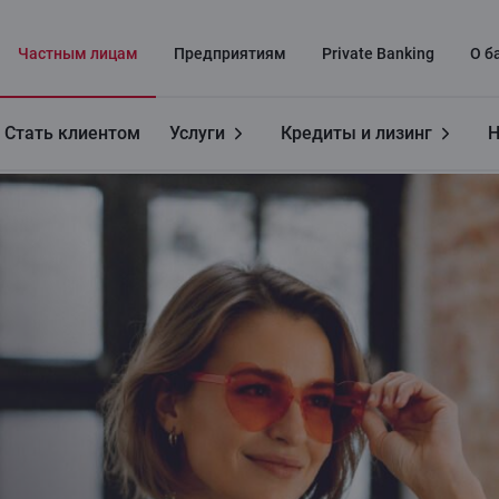
Частным лицaм
Предприятиям
Private Banking
О б
Стать клиентом
Услуги
Кредиты и лизинг
Н