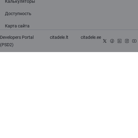
Калькуляторы
Доступность
Карта сайта
Developers Portal
citadele.lt
citadele.ee
(PSD2)