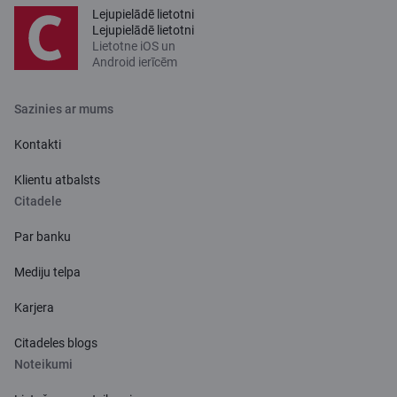
Lejupielādē lietotni
Lejupielādē lietotni
Lietotne iOS un
Android ierīcēm
Sazinies ar mums
Kontakti
Klientu atbalsts
Citadele
Par banku
Mediju telpa
Karjera
Citadeles blogs
Noteikumi