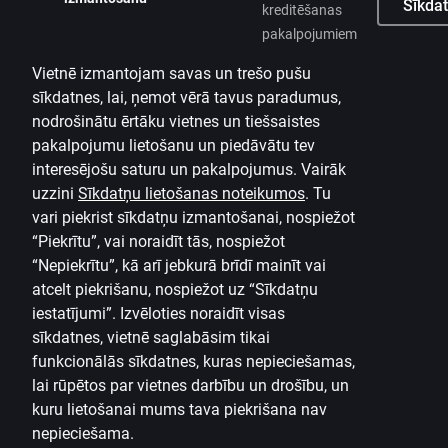
Sīkdat
kreditēšanas
pakalpojumiem
Vietnē izmantojam savas un trešo pušu
sīkdatnes, lai, ņemot vērā tavus paradumus,
nodrošinātu ērtāku vietnes un tiešsaistes
pakalpojumu lietošanu un piedāvātu tev
interesējošu saturu un pakalpojumus. Vairāk
uzzini
Sīkdatņu lietošanas noteikumos
.
Tu
vari piekrist sīkdatņu izmantošanai, nospiežot
“Piekrītu”, vai noraidīt tās, nospiežot
“Nepiekrītu”, kā arī jebkurā brīdī mainīt vai
atcelt piekrišanu, nospiežot uz
“Sīkdatņu
iestatījumi”.
Izvēloties noraidīt visas
sīkdatnes, vietnē saglabāsim tikai
funkcionālās sīkdatnes, kuras nepieciešamas,
lai rūpētos par vietnes darbību un drošību, un
kuru lietošanai mums tava piekrišana nav
nepieciešama.