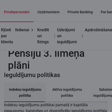
Privātpersonām
Uzņēmumiem
Private Banking
Par ba
Kļūsti
Ikdienai
Kredīti
Uzkrājumi
Apdrošināšana
Privātpersonām
Pensiju 3. līmenis
Pensiju 3. līmeņa plāni
par
un
un
klientu
līzings
ieguldījumi
Pensiju 3. līmeņa
plāni
Ieguldījumu politikas
Indeksu ieguldījumu
Aktīva ieguldījumu
Sabalan
politika
politika
ieguldījumu
Indeksu ieguldījumu politikai pamatā ir kapitāla
pieaugumu, balstoties uz diversificētu ieguldījumu portfeļa