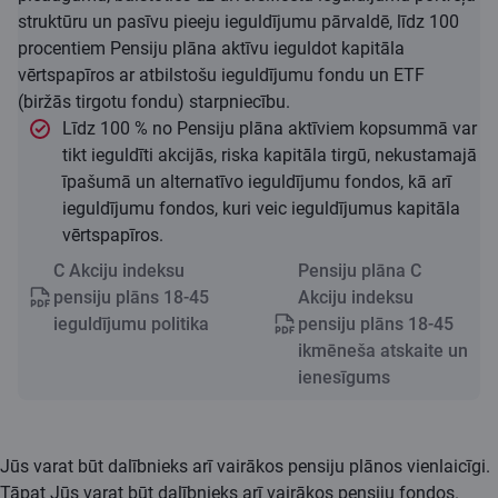
struktūru un pasīvu pieeju ieguldījumu pārvaldē, līdz 100
procentiem Pensiju plāna aktīvu ieguldot kapitāla
vērtspapīros ar atbilstošu ieguldījumu fondu un ETF
(biržās tirgotu fondu) starpniecību.
Līdz 100 % no Pensiju plāna aktīviem kopsummā var
tikt ieguldīti akcijās, riska kapitāla tirgū, nekustamajā
īpašumā un alternatīvo ieguldījumu fondos, kā arī
ieguldījumu fondos, kuri veic ieguldījumus kapitāla
vērtspapīros.
C Akciju indeksu
Pensiju plāna C
pensiju plāns 18-45
Akciju indeksu
ieguldījumu politika
pensiju plāns 18-45
ikmēneša atskaite un
ienesīgums
Jūs varat būt dalībnieks arī vairākos pensiju plānos vienlaicīgi.
Tāpat Jūs varat būt dalībnieks arī vairākos pensiju fondos.