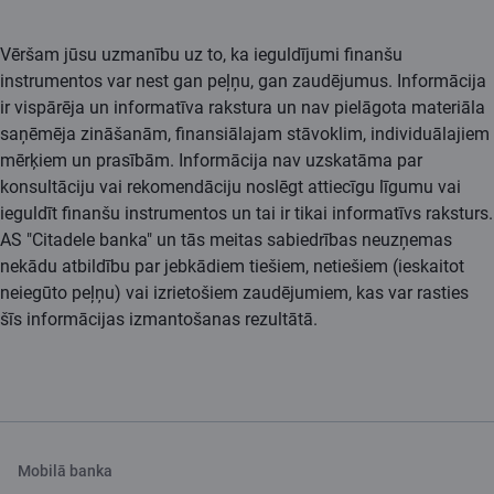
Vēršam jūsu uzmanību uz to, ka ieguldījumi finanšu
instrumentos var nest gan peļņu, gan zaudējumus. Informācija
ir vispārēja un informatīva rakstura un nav pielāgota materiāla
saņēmēja zināšanām, finansiālajam stāvoklim, individuālajiem
mērķiem un prasībām. Informācija nav uzskatāma par
konsultāciju vai rekomendāciju noslēgt attiecīgu līgumu vai
ieguldīt finanšu instrumentos un tai ir tikai informatīvs raksturs.
AS "Citadele banka" un tās meitas sabiedrības neuzņemas
nekādu atbildību par jebkādiem tiešiem, netiešiem (ieskaitot
neiegūto peļņu) vai izrietošiem zaudējumiem, kas var rasties
šīs informācijas izmantošanas rezultātā.
Mobilā banka