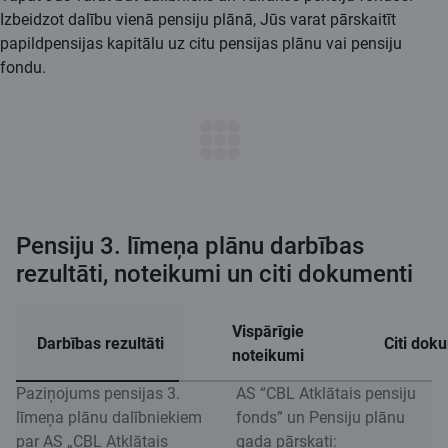
Izbeidzot dalību vienā pensiju plānā, Jūs varat pārskaitīt
papildpensijas kapitālu uz citu pensijas plānu vai pensiju
fondu.
Pensiju 3. līmeņa plānu darbības
rezultāti, noteikumi un citi dokumenti
Vispārīgie
Darbības rezultāti
Citi dok
noteikumi
Paziņojums pensijas 3.
AS “CBL Atklātais pensiju
līmeņa plānu dalībniekiem
fonds” un Pensiju plānu
par AS „CBL Atklātais
gada pārskati: