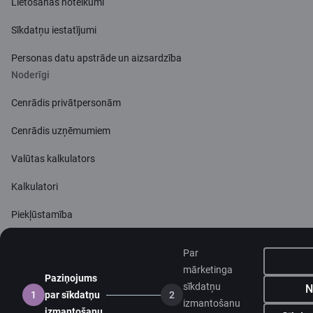
Lietošanas noteikumi
Sīkdatņu iestatījumi
Personas datu apstrāde un aizsardzība
Noderīgi
Cenrādis privātpersonām
Cenrādis uzņēmumiem
Valūtas kalkulators
Kalkulatori
Piekļūstamība
Lapas karte
Par
Developers Portal
citadele.lt
citadele.ee
mārketinga
Paziņojums
(PSD2)
sīkdatņu
N
1
par sīkdatņu
2
izmantošanu
izmantošanu