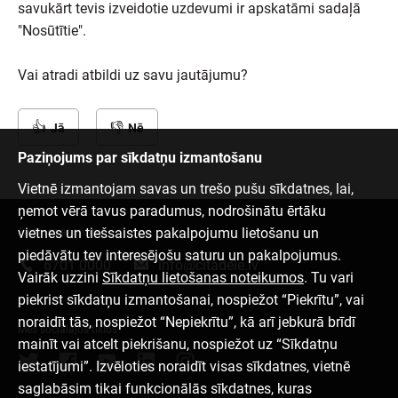
savukārt tevis izveidotie uzdevumi ir apskatāmi sadaļā
"Nosūtītie".
Vai atradi atbildi uz savu jautājumu?
Jā
Nē
Paziņojums par sīkdatņu izmantošanu
Vietnē izmantojam savas un trešo pušu sīkdatnes, lai,
ņemot vērā tavus paradumus, nodrošinātu ērtāku
vietnes un tiešsaistes pakalpojumu lietošanu un
Sazinies ar mums
piedāvātu tev interesējošu saturu un pakalpojumus.
6701 0000
info@citadele.lv
Vairāk uzzini
Sīkdatņu lietošanas noteikumos
. Tu vari
piekrist sīkdatņu izmantošanai, nospiežot “Piekrītu”, vai
noraidīt tās, nospiežot “Nepiekrītu”, kā arī jebkurā brīdī
Mēs sociālajos tīklos
mainīt vai atcelt piekrišanu, nospiežot uz “Sīkdatņu
iestatījumi”. Izvēloties noraidīt visas sīkdatnes, vietnē
saglabāsim tikai funkcionālās sīkdatnes, kuras