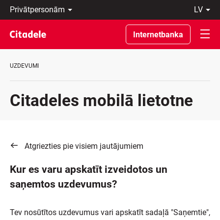
Privātpersonām
lv
Uzņēmumiem
Latviski
Private
По-
Internetbanka
Banking
русски
Par
In
banku
English
UZDEVUMI
C
REWARDS
Citadeles mobilā lietotne
Atgriezties pie visiem jautājumiem
Kur es varu apskatīt izveidotos un
saņemtos uzdevumus?
Tev nosūtītos uzdevumus vari apskatīt sadaļā "Saņemtie",