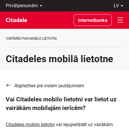
Privātpersonām
lv
Uzņēmumiem
Latviski
Private
По-
Internetbanka
Banking
русски
Par
In
banku
English
VISPĀRĪGI PAR MOBILO LIETOTNI
C
REWARDS
Citadeles mobilā lietotne
Atgriezties pie visiem jautājumiem
Vai Citadeles mobilo lietotni var lietot uz
vairākām mobilajām ierīcēm?
Citadeles mobilo lietotni
var lejupielādēt uz vairākām