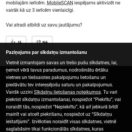
mobilajām ierīcēm.
MobileSCAN
iespējams aktivizēt ne
vairāk kā uz 3 ierīcēm vienlaicīgi.
Vai atradi atbildi uz savu jautājumu?
Jā
Nē
Paziņojums par sīkdatņu izmantošanu
Vietnē izmantojam savas un trešo pušu sīkdatnes, lai,
ņemot vērā tavus paradumus, nodrošinātu ērtāku
vietnes un tiešsaistes pakalpojumu lietošanu un
Sazinies ar mums
piedāvātu tev interesējošu saturu un pakalpojumus.
6701 0000
info@citadele.lv
Vairāk uzzini
Sīkdatņu lietošanas noteikumos
. Tu vari
piekrist sīkdatņu izmantošanai, nospiežot “Piekrītu”, vai
noraidīt tās, nospiežot “Nepiekrītu”, kā arī jebkurā brīdī
Mēs sociālajos tīklos
mainīt vai atcelt piekrišanu, nospiežot uz “Sīkdatņu
iestatījumi”. Izvēloties noraidīt visas sīkdatnes, vietnē
saglabāsim tikai funkcionālās sīkdatnes, kuras