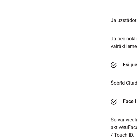
Ja uzstādot
Ja pēc nokli
vairāki iemes
Esi pi
Šobrīd Citad
Face I
Šo var viegl
aktivētuFace
/ Touch ID.