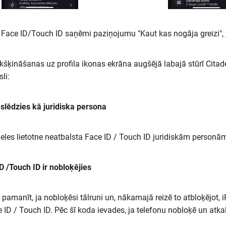
 Face ID/Touch ID saņēmi paziņojumu "Kaut kas nogāja greizi",
kšķināšanas uz profila ikonas ekrāna augšējā labajā stūrī Citade
li:
eslēdzies kā juridiska persona
eles lietotne neatbalsta Face ID / Touch ID juridiskām personā
D /Touch ID ir nobloķējies
i pamanīt, ja nobloķēsi tālruni un, nākamajā reizē to atbloķējot,
 ID / Touch ID. Pēc šī koda ievades, ja telefonu nobloķē un atkal 