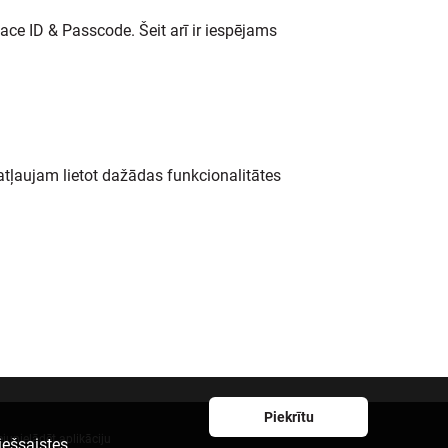
ace ID & Passcode. Šeit arī ir iespējams
tļaujam lietot dažādas funkcionalitātes
Piekrītu
ejupielādēt aplikāciju
iešsaistes