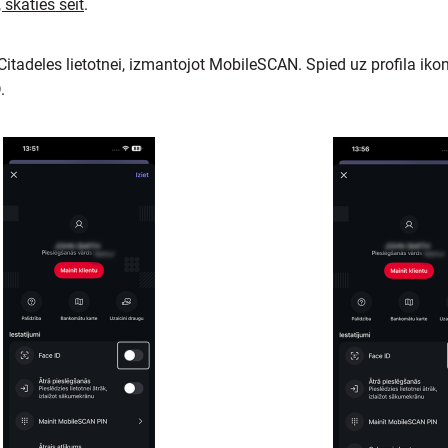
skaties šeit
.
Citadeles lietotnei, izmantojot MobileSCAN. Spied uz profila iko
.