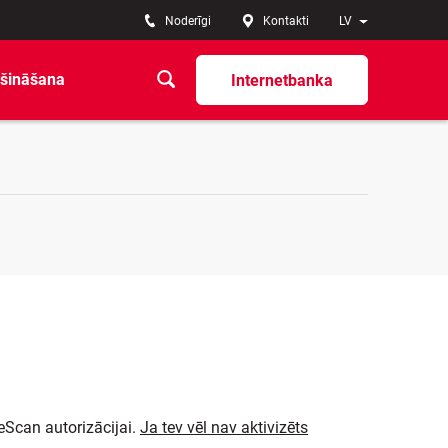
Noderīgi
Kontakti
LV
šināšana
Internetbanka
leScan autorizācijai.
Ja tev vēl nav aktivizēts