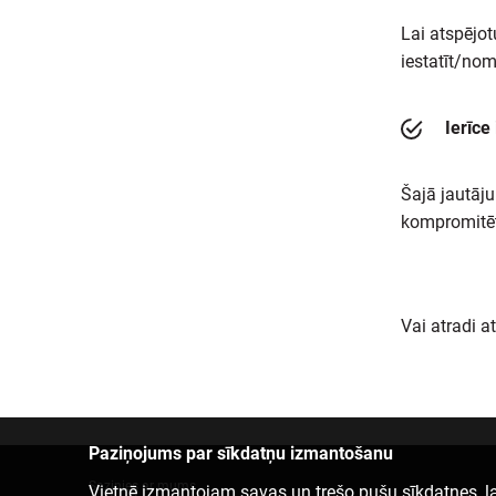
Lai atspējot
iestatīt/nom
Ierīce
Šajā jautāj
kompromitēt
Vai atradi a
Paziņojums par sīkdatņu izmantošanu
Sazinies ar mums
Vietnē izmantojam savas un trešo pušu sīkdatnes, la