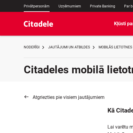
Privātpersonām
Uzņēmumiem
Private Banking
Par 
Kļūsti pa
NODERĪGI
JAUTĀJUMI UN ATBILDES
MOBILĀS LIETOTNES
Citadeles mobilā lieto
Atgriezties pie visiem jautājumiem
Kā Citade
Lai varētu m