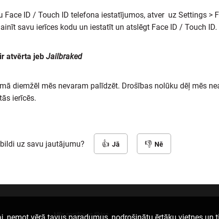
u Face ID / Touch ID telefona iestatījumos, atver uz Settings > F
ainīt savu ierīces kodu un iestatīt un atslēgt Face ID / Touch ID.
 ir atvērta jeb
Jailbraked
umā diemžēl mēs nevaram palīdzēt. Drošības nolūku dēļ mēs nea
ās ierīcēs.
tbildi uz savu jautājumu?
Jā
Nē
Mēs sociālajos tīklos
L
i, ņemot vērā tavus paradumus, nodrošinātu ērtāku vietnes un t