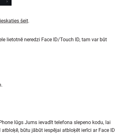
ieskaties šeit
.
le lietotnē neredzi Face ID/Touch ID, tam var būt
m.
 iPhone lūgs Jums ievadīt telefona slepeno kodu, lai
atbloķē, būtu jābūt iespējai atbloķēt ierīci ar Face ID