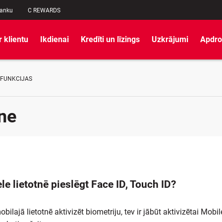
banku
C REWARDS
r klientu
Ikdienai
Kredīti un līzings
Uzkrājumi
Apdro
 FUNKCIJAS
tne
le lietotnē pieslēgt Face ID, Touch ID?
obilajā lietotnē aktivizēt biometriju, tev ir jābūt aktivizētai Mobi