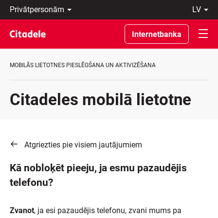
Privātpersonām
lv
Uzņēmumiem
Latviski
Private
По-
Internetbanka
Banking
русски
Par
In
banku
English
MOBILĀS LIETOTNES PIESLĒGŠANA UN AKTIVIZĒŠANA
C
REWARDS
Citadeles mobilā lietotne
Atgriezties pie visiem jautājumiem
Kā nobloķēt pieeju, ja esmu pazaudējis
telefonu?
Zvanot
, ja esi pazaudējis telefonu, zvani mums pa