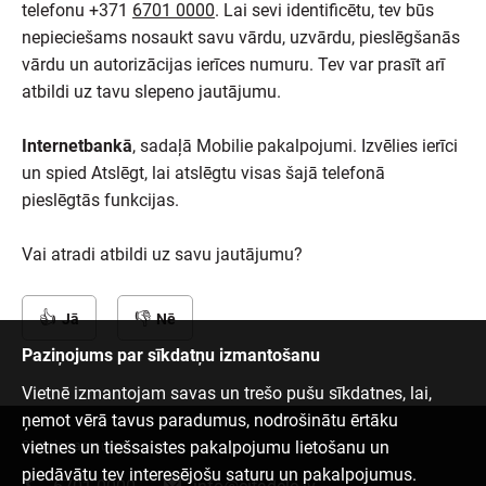
telefonu +371
6701 0000
. Lai sevi identificētu, tev būs
nepieciešams nosaukt savu vārdu, uzvārdu, pieslēgšanās
vārdu un autorizācijas ierīces numuru. Tev var prasīt arī
atbildi uz tavu slepeno jautājumu.
Internetbankā
, sadaļā Mobilie pakalpojumi. Izvēlies ierīci
un spied Atslēgt, lai atslēgtu visas šajā telefonā
pieslēgtās funkcijas.
Vai atradi atbildi uz savu jautājumu?
Jā
Nē
Paziņojums par sīkdatņu izmantošanu
Vietnē izmantojam savas un trešo pušu sīkdatnes, lai,
ņemot vērā tavus paradumus, nodrošinātu ērtāku
vietnes un tiešsaistes pakalpojumu lietošanu un
Sazinies ar mums
piedāvātu tev interesējošu saturu un pakalpojumus.